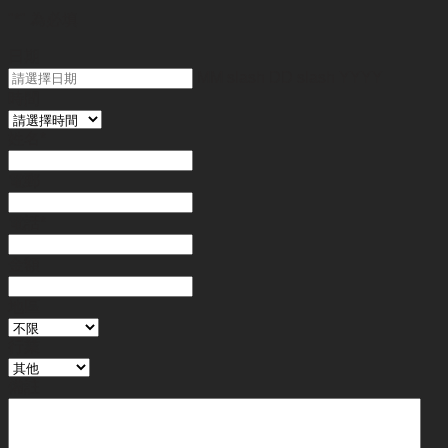
"
*
" 為必填
日期
MM slash DD slash YYYY
時間
姓名
*
電郵
電話
*
金額
地區
行業
備註