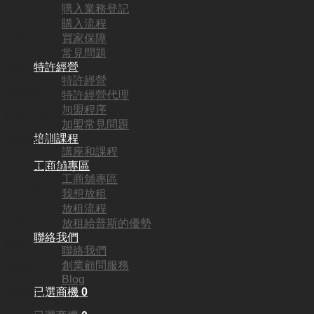
購入業務登記
HKD
350,000
購入流程
買家保障
行業:
常見問題
其他
特許經營
特許經營
營業額:
特許經營代理
加盟程序
HKD120,000
加盟常見問題
培訓課程
參考利潤:
講座和課程
工商舖專區
HKD45,000
工商舖專區
回本期:
我想放租
放租流程
7個月
放租給普斯的優勢
聯絡我們
面積:
聯絡我們
創業顧問服務
700呎
Blog
已選商機
0
每月租金: