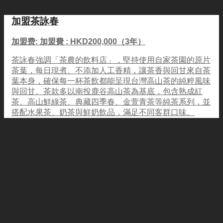
加盟茶詠春
加盟费: 加盟費 : HKD200,000（3年）
茶詠春強調「茶農的飲料店」，堅持使用自家茶園的原片
茶葉，每日現煮、不添加人工香精，讓茶香與回甘來自茶
葉本身，確保每一杯茶飲都能呈現台灣高山茶的純粹風味
與回甘。茶款多以南投鹿谷高山茶為基底，包含熟成紅
茶、高山鮮綠茶、典藏四季春、金萱青茶等純茶系列，並
搭配水果茶、奶茶與鮮奶飲品，滿足不同客群口味。