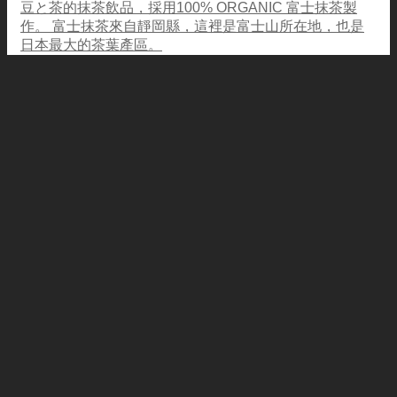
豆と茶的抹茶飲品，採用100% ORGANIC 富士抹茶製
作。 富士抹茶來自靜岡縣，這裡是富士山所在地，也是
日本最大的茶葉產區。