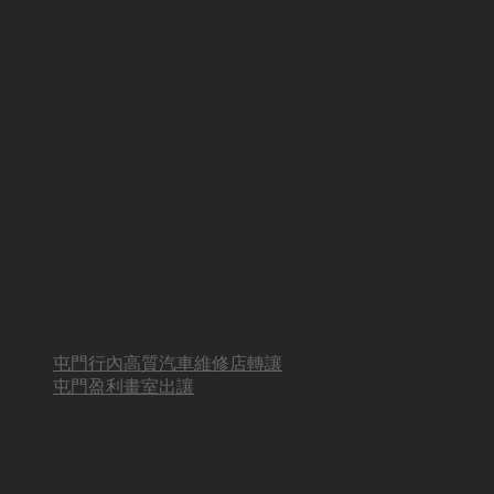
屯門行內高質汽車維修店轉讓
屯門盈利畫室出讓