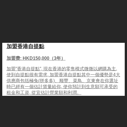
加盟香港自提點
加盟费: HKD150,000（3年）
加盟”香港自提點”, 現在香港的零售模式微微以網購為主,
使到自提點很有需求, 加盟香港自提點其中一個優勢是4大
供應商包括極兔(拼多多)、顺豐、菜鳥、京東會在你選址
時已經有一個估計貨量給你, 使你預計到生意額可承受的
租金和工資, 從宜估計營業額和利潤。