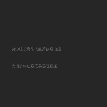
尖沙咀投資型人氣茶飲店出讓
BUSINESS HOT
大埔多年連客底美容院頂讓