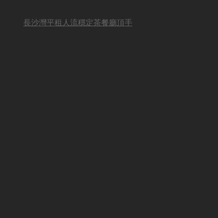
長沙灣平租人流穩定茶餐廳頂手