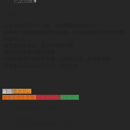
已選商機
0
HKD16,000（全包）
業務重點:
-位於油尖旺區的中心點，方便團購換領者提貨
-某幾個大型團購網的指定換領點，有其他團購商戶寄存貨物
作額外收入
-售賣產品多元化，迎合不同客戶群
-舖內設有位置作零售用途
-可以根據客戶的訂單反應，才決定訂貨，壓貨機會微
-東主會全職指導新手入行，成功率高
返回
查詢登記
搜尋其他生意盤
買生意FAQ
聯絡查詢
查詢
"油尖旺團購商戶轉讓（已售）"
代號 :
SJ2900
簡介 :
油尖旺團購商戶轉讓（已售）