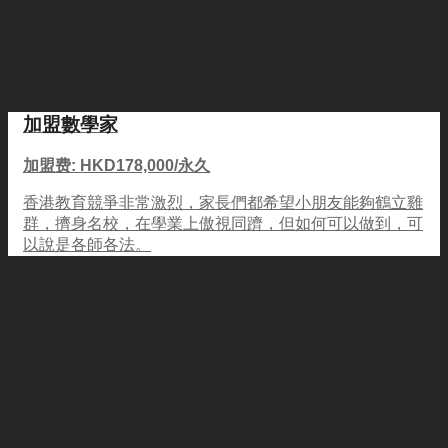
加盟數學家
加盟费: HKD178,000/永久
香港教育競爭非常激烈，家長們都希望小朋友能夠鶴立雞
群，擠身名校，在學業上傲視同躋，但如何可以做到，可
以說是各師各法。