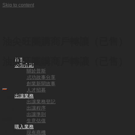
Skip to content
油尖旺團購商戶轉讓（已售）
油尖旺團購商戶轉讓（已售）
首頁
公司介紹
關於普斯
成功故事分享
HKD
350,000
創業新聞故事
人才招募
出讓業務
代號:
出讓業務登記
出讓程序
SJ2900
出讓準則
地區:
生意估值
購入業務
頂手費:
現有商機