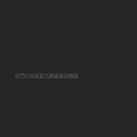
屯門行內高質汽車維修店轉讓