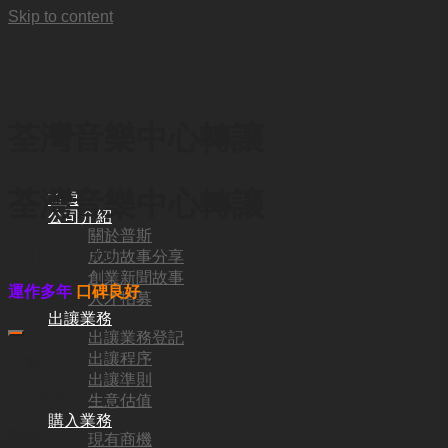
Skip to content
荃灣音樂中心轉讓
荃灣音樂中心轉讓
首頁
公司介紹
關於普斯
成功故事分享
HKD
1,100,000
創業新聞故事
運作多年
口碑良好
人才招募
出讓業務
出讓業務登記
出讓程序
代號:
出讓準則
SA2329
生意估值
購入業務
地區:
現有商機