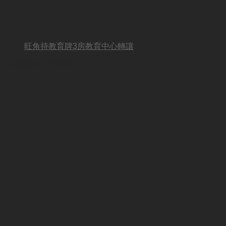
旺角持教育牌3房教育中心轉讓
BUSINESS OTHER