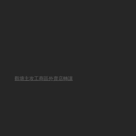
觀塘主攻工商區外賣店轉讓