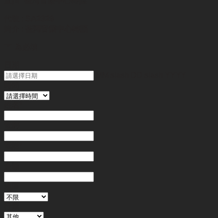
查詢
"荃灣音樂中心轉讓"
代號 :
SA2329
簡介 :
荃灣音樂中心轉讓
"
*
" 為必填
日期
MM slash DD slash YYYY
時間
姓名
*
電郵
電話
*
金額
地區
行業