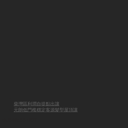
柴灣區利潤自提點出讓
元朗低門檻穩定客源髮型屋頂讓
BUSINESS HOT