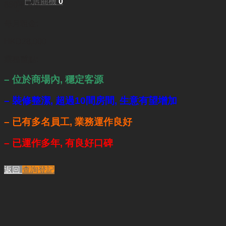
已選商機
0
650平方呎
每月租金:
HKD28,000
業務重點:
–
位於商場內, 穩定客源
–
裝修整潔, 超過10間房間, 生意有望增加
–
已有多名員工, 業務運作良好
–
已運作多年, 有良好口碑
返回
查詢登記