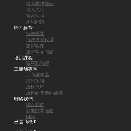
購入業務登記
荃灣
購入流程
買家保障
頂手費:
常見問題
特許經營
HKD
1,100,000
特許經營
行業:
特許經營代理
加盟程序
琴行
加盟常見問題
培訓課程
營業額:
講座和課程
工商舖專區
N/A
工商舖專區
參考利潤:
我想放租
放租流程
資產轉讓
放租給普斯的優勢
聯絡我們
回本期:
聯絡我們
創業顧問服務
N/A
Blog
已選商機
0
面積: