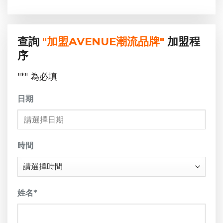
查詢
"加盟AVENUE潮流品牌"
加盟程
序
"
*
" 為必填
日期
DD
sla
時間
MM
sla
YY
姓名
*