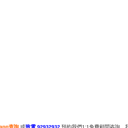
sapp查詢
或
致電 92932932
預約我們1:1免費顧問咨詢，