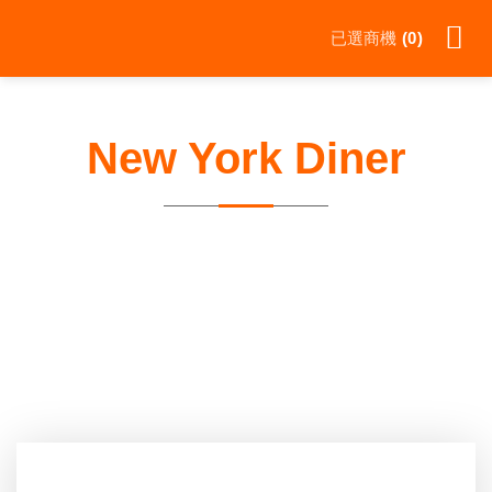
Skip
已選商機
0
to
content
New York Diner