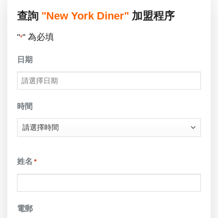
查詢
"New York Diner"
加盟程序
"
" 為必填
*
日期
DD
slash
時間
MM
slash
YYYY
姓名
*
電郵