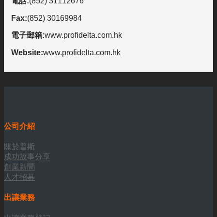
電話:
(852) 31112676
Fax:
(852) 30169984
電子郵箱:
www.profidelta.com.hk
Website:
www.profidelta.com.hk
公司介紹
關於普斯
成功故事分享
創業新聞
人才招募
出讓業務