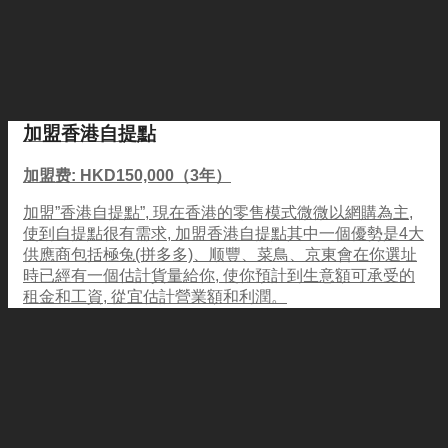
加盟香港自提點
加盟费: HKD150,000（3年）
加盟”香港自提點”, 現在香港的零售模式微微以網購為主,
使到自提點很有需求, 加盟香港自提點其中一個優勢是4大
供應商包括極兔(拼多多)、顺豐、菜鳥、京東會在你選址
時已經有一個估計貨量給你, 使你預計到生意額可承受的
租金和工資, 從宜估計營業額和利潤。