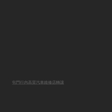
屯門行內高質汽車維修店轉讓