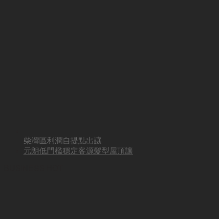
柴灣區利潤自提點出讓
元朗低門檻穩定客源髮型屋頂讓
BUSINESS HOT