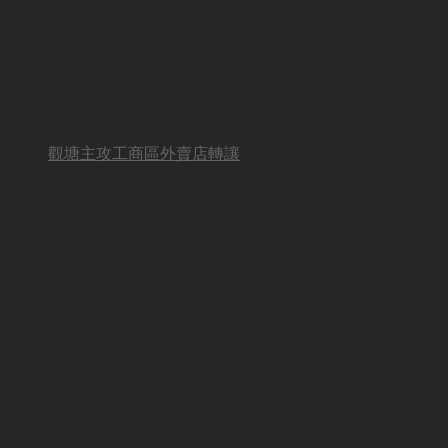
觀塘主攻工商區外賣店轉讓
BUSINESS OTHER