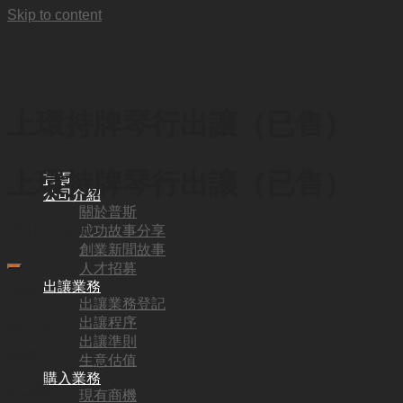
Skip to content
上環持牌琴行出讓（已售）
上環持牌琴行出讓（已售）
首頁
公司介紹
關於普斯
成功故事分享
HKD
320,000
創業新聞故事
人才招募
出讓業務
代號:
出讓業務登記
出讓程序
SP2197
出讓準則
地區:
生意估值
購入業務
中上環
現有商機