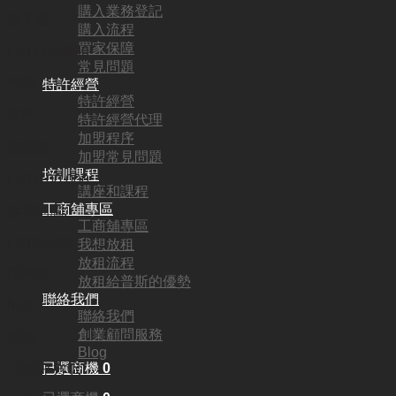
購入業務登記
頂手費:
購入流程
買家保障
HKD
320,000
常見問題
行業:
特許經營
特許經營
琴行
特許經營代理
加盟程序
營業額:
加盟常見問題
培訓課程
HKD100,000
講座和課程
工商舖專區
參考利潤:
工商舖專區
HKD6,000
我想放租
放租流程
回本期:
放租給普斯的優勢
聯絡我們
N/A
聯絡我們
創業顧問服務
面積:
Blog
已選商機
0
1000平方呎