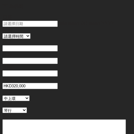
"
*
" 為必填
日期
MM slash DD slash YYYY
時間
姓名
*
電郵
電話
*
金額
地區
行業
備註