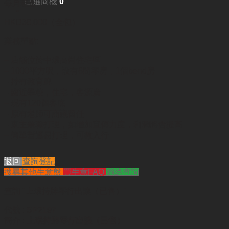
已選商機
0
每月租金:
HKD38,000（全包）
業務重點:
– 店舖位於中環高尚住宅區
– 1000平方呎，設有6間琴房，1個bend房
– 持有教育牌
– 臨近學校，住宅，客源廣
– 現有120個客底
– 原有老師可商議留任
– 東主兼職打理，如增加宣傳力度，利潤將會提高
– 簡單營運易打理，可教入行
返回
查詢登記
搜尋其他生意盤
買生意FAQ
聯絡查詢
查詢
"上環持牌琴行出讓（已售）"
代號 :
SP2197
簡介 :
上環持牌琴行出讓（已售）