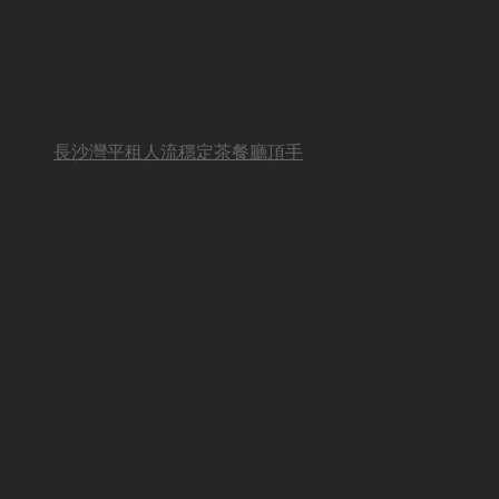
長沙灣平租人流穩定茶餐廳頂手