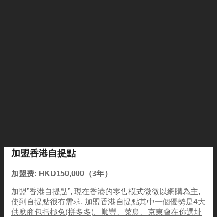
加盟香港自提點
加盟费: HKD150,000（3年）
加盟”香港自提點”, 現在香港的零售模式微微以網購為主,
使到自提點很有需求, 加盟香港自提點其中一個優勢是4大
供應商包括極兔(拼多多)、顺豐、菜鳥、京東會在你選址