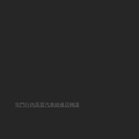
屯門行內高質汽車維修店轉讓