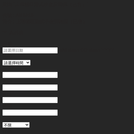
查詢
"上環極旺港式小食店轉讓（已售）"
代號 :
AK6215
簡介 :
上環極旺港式小食店轉讓（已售）
"
*
" 為必填
日期
MM slash DD slash YYYY
時間
姓名
*
電郵
電話
*
金額
地區
行業