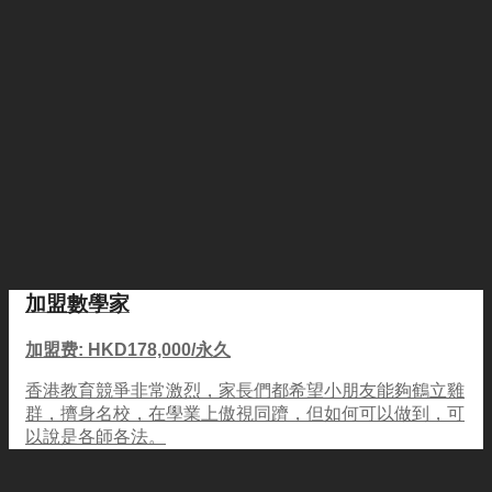
加盟數學家
加盟费: HKD178,000/永久
香港教育競爭非常激烈，家長們都希望小朋友能夠鶴立雞
群，擠身名校，在學業上傲視同躋，但如何可以做到，可
以說是各師各法。