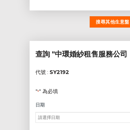
搜尋其他生意盤
查詢
"中環婚紗租售服務公司
代號 :
SY2192
"
" 為必填
*
日期
MM