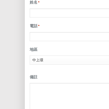
slash
姓名
*
DD
slash
電話
*
YYYY
地區
備註