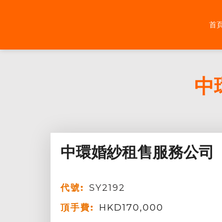
Skip
to
首
content
中
中環婚紗租售服務公司
代號:
SY2192
頂手費:
HKD
170,000