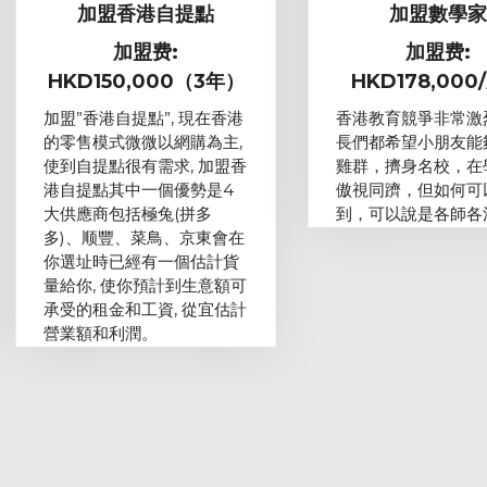
加盟香港自提點
加盟數學
加盟费:
加盟费:
HKD150,000（3年）
HKD178,000
加盟”香港自提點”, 現在香港
香港教育競爭非常激
的零售模式微微以網購為主,
長們都希望小朋友能
使到自提點很有需求, 加盟香
雞群，擠身名校，在
港自提點其中一個優勢是4
傲視同躋，但如何可
大供應商包括極兔(拼多
到，可以說是各師各
多)、顺豐、菜鳥、京東會在
你選址時已經有一個估計貨
量給你, 使你預計到生意額可
承受的租金和工資, 從宜估計
營業額和利潤。