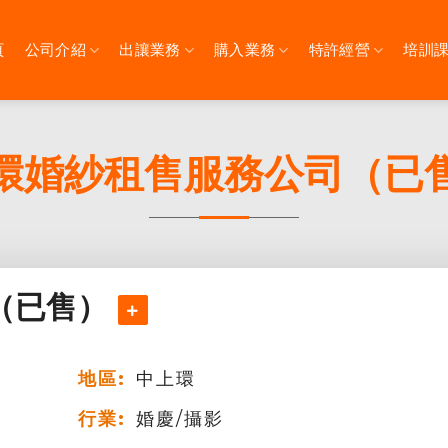
頁
公司介紹
出讓業務
購入業務
特許經營
培訓
環婚紗租售服務公司（已
（已售）
地區:
中上環
行業:
婚慶/攝影