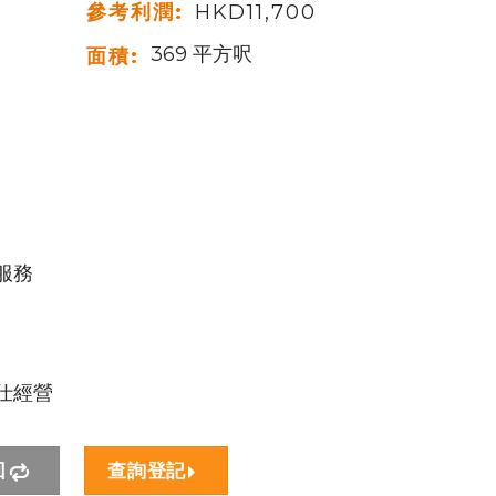
參考利潤:
HKD11,700
369 平方呎
面積:
服務
仕經營
回
查詢登記