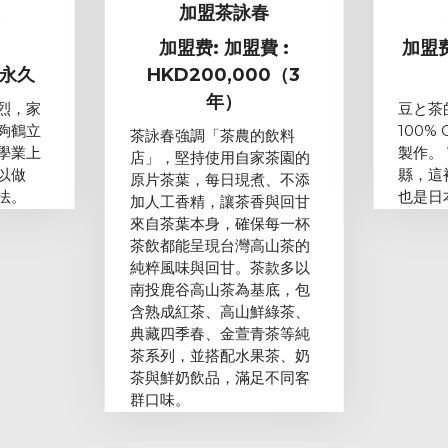
家
加盟茶詠春
加盟费: 加盟費 :
加盟费
/永久
HKD200,000（3
年）
烈，家
豆と茶
夠鶴立
100%
茶詠春強調「茶農的飲料
學業上
製作。
店」，堅持使用自家茶園的
以做
縣，這
原片茶葉，每日現煮、不添
法。
也是日
加人工香精，讓茶香與回甘
來自茶葉本身，確保每一杯
茶飲都能呈現台灣高山茶的
純粹風味與回甘。茶款多以
南投鹿谷高山茶為基底，包
含熟成紅茶、高山鮮綠茶、
典藏四季春、金萱青茶等純
茶系列，並搭配水果茶、奶
茶與鮮奶飲品，滿足不同客
群口味。