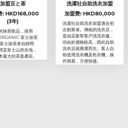
加盟豆と茶
洗濯社自助洗衣加盟
: HKD168,000
加盟费: HKD80,000
(3年)
洗濯社自助洗衣加盟適合初
次創業者。傳統的洗衣店，
的抹茶飲品，採用
是由店家幫客戶清洗衣服，
 ORGANIC 富士抹茶
但由於價格較高，因此自助
 富士抹茶來自靜岡
洗衣店就應運而生。客人自
裡是富士山所在地，
助使用洗衣機及乾衣機，操
本最大的茶葉產區。
作簡易，方便快捷。