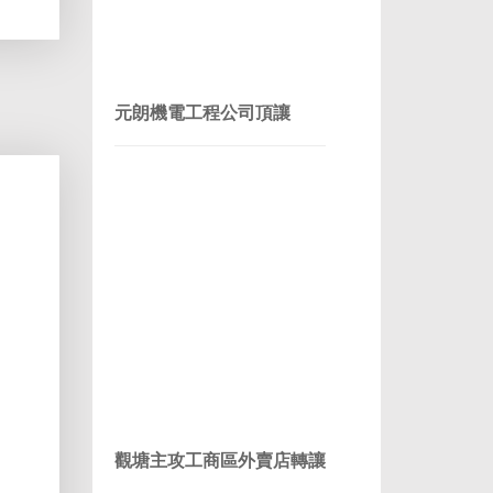
元朗機電工程公司頂讓
觀塘主攻工商區外賣店轉讓