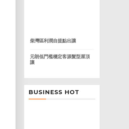
柴灣區利潤自提點出讓
元朗低門檻穩定客源髮型屋頂
讓
BUSINESS HOT