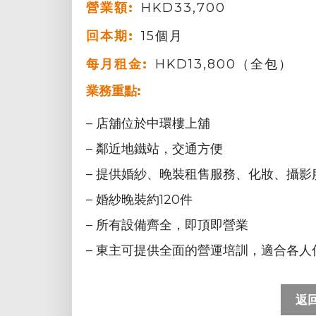
營業額:
HKD33,700
回本期:
15個月
每月租金:
HKD13,800（全包）
業務重點:
– 店舖位於中環樓上舖
– 鄰近地鐵站，交通方便
– 提供婚紗、晚裝租售服務、化妝、攝影
– 婚紗晚裝約120件
– 所有設備齊全，即頂即營業
– 東主可提供全面的營運培訓，適合各人
返