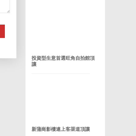
投資型生意首選旺角自拍館頂
讓
新蒲崗影樓連上客渠道頂讓