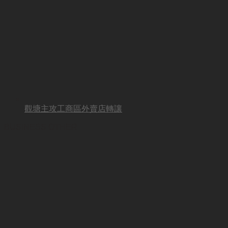
觀塘主攻工商區外賣店轉讓
BUSINESS OTHER