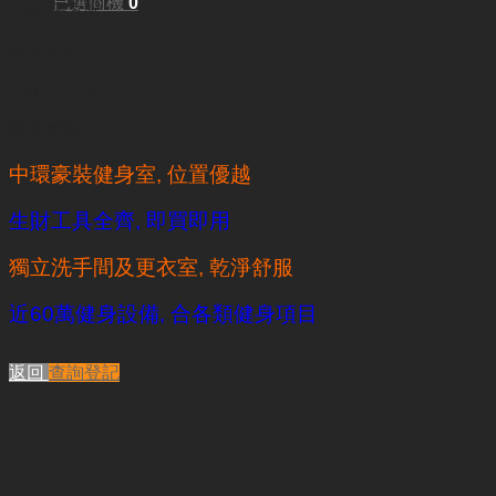
已選商機
0
1600平方呎
每月租金:
HKD72,000
業務重點:
中環豪裝健身室, 位置優越
生財工具全齊, 即買即用
獨立洗手間及更衣室, 乾淨舒服
近60萬健身設備, 合各類健身項目
返回
查詢登記