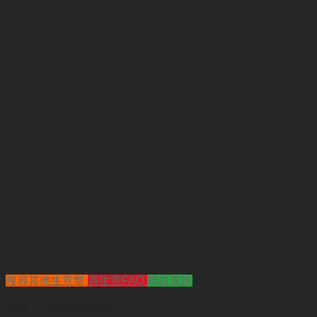
搜尋其他生意盤
買生意FAQ
聯絡查詢
查詢
"中環豪裝健身室"