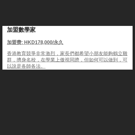
加盟數學家
加盟费: HKD178,000/永久
香港教育競爭非常激烈，家長們都希望小朋友能夠鶴立雞
群，擠身名校，在學業上傲視同躋，但如何可以做到，可
以說是各師各法。