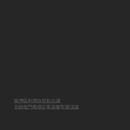
柴灣區利潤自提點出讓
元朗低門檻穩定客源髮型屋頂讓
BUSINESS HOT