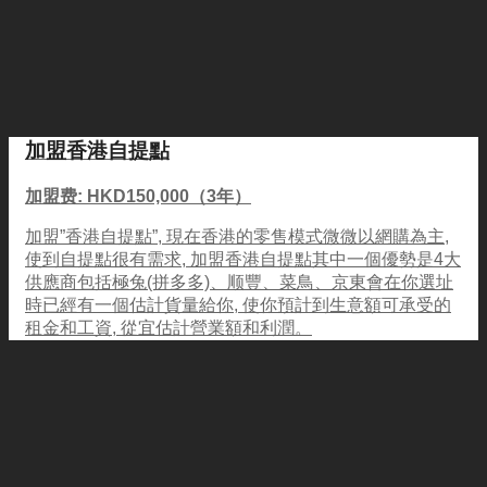
加盟香港自提點
加盟费: HKD150,000（3年）
加盟”香港自提點”, 現在香港的零售模式微微以網購為主,
使到自提點很有需求, 加盟香港自提點其中一個優勢是4大
供應商包括極兔(拼多多)、顺豐、菜鳥、京東會在你選址
時已經有一個估計貨量給你, 使你預計到生意額可承受的
租金和工資, 從宜估計營業額和利潤。