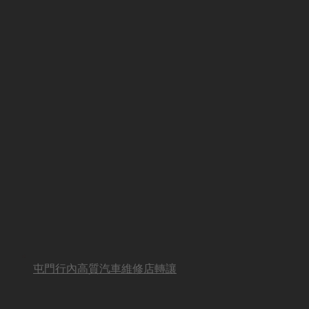
屯門行內高質汽車維修店轉讓