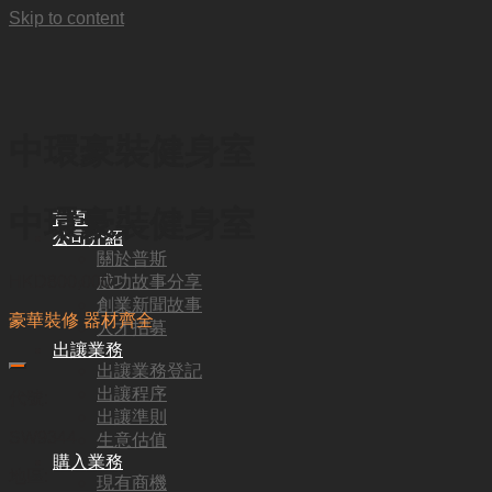
Skip to content
中環豪裝健身室
中環豪裝健身室
首頁
公司介紹
關於普斯
成功故事分享
HKD
800,000
創業新聞故事
豪華裝修 器材齊全
人才招募
出讓業務
出讓業務登記
出讓程序
代號:
出讓準則
SW9344
生意估值
購入業務
地區:
現有商機