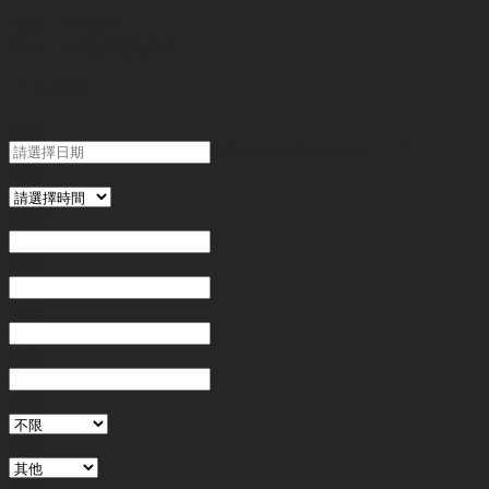
代號 :
SW9344
簡介 :
中環豪裝健身室
"
*
" 為必填
日期
MM slash DD slash YYYY
時間
姓名
*
電郵
電話
*
金額
地區
行業
備註