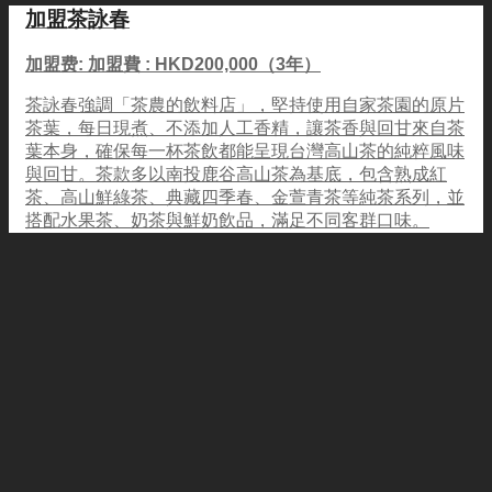
加盟茶詠春
加盟费: 加盟費 : HKD200,000（3年）
茶詠春強調「茶農的飲料店」，堅持使用自家茶園的原片
茶葉，每日現煮、不添加人工香精，讓茶香與回甘來自茶
葉本身，確保每一杯茶飲都能呈現台灣高山茶的純粹風味
與回甘。茶款多以南投鹿谷高山茶為基底，包含熟成紅
茶、高山鮮綠茶、典藏四季春、金萱青茶等純茶系列，並
搭配水果茶、奶茶與鮮奶飲品，滿足不同客群口味。