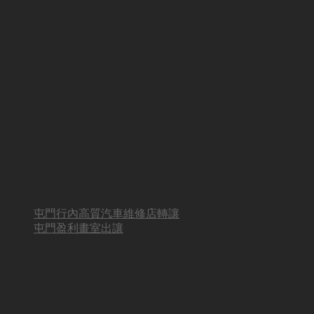
屯門行內高質汽車維修店轉讓
屯門盈利畫室出讓