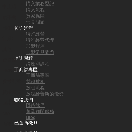
購入業務登記
中上環
購入流程
買家保障
頂手費:
常見問題
特許經營
HKD
800,000
特許經營
行業:
特許經營代理
加盟程序
其他
加盟常見問題
培訓課程
營業額:
講座和課程
工商舖專區
HKD200,000
工商舖專區
參考利潤:
我想放租
放租流程
資產轉讓
放租給普斯的優勢
聯絡我們
回本期:
聯絡我們
創業顧問服務
N/A
Blog
已選商機
0
面積: