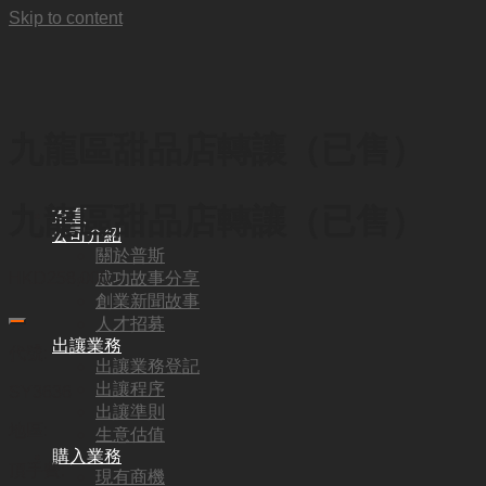
Skip to content
九龍區甜品店轉讓（已售）
九龍區甜品店轉讓（已售）
首頁
公司介紹
關於普斯
成功故事分享
HKD
258,000
創業新聞故事
人才招募
出讓業務
代號:
出讓業務登記
出讓程序
SY3636
出讓準則
地區:
生意估值
購入業務
頂手費:
現有商機