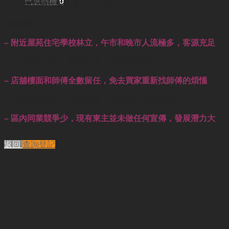
已選商機
0
HKD38,000（管理費HKD8,000）
業務重點:
– 附近屋苑住宅學校林立，
午市和晚市人流極多，
客源充足
– 裝修簡約新淨，設備齊全，舖面整齊清潔
– 店舖樓面和師傅全數留任，免去買家重新找師
傅
的煩惱
– 有固定供應商，品質穩定，無需擔心貨源問題
– 區內同業競爭少，現有東主並未做任何宣傳，發展潛力大
返回
查詢登記