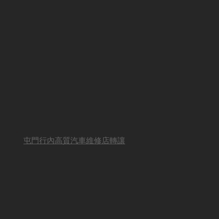
屯門行內高質汽車維修店轉讓