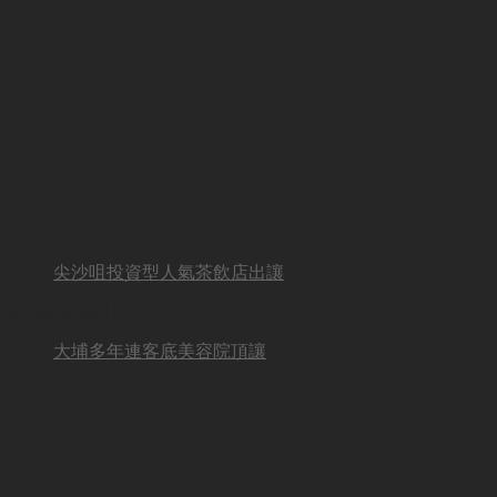
尖沙咀投資型人氣茶飲店出讓
BUSINESS HOT
大埔多年連客底美容院頂讓