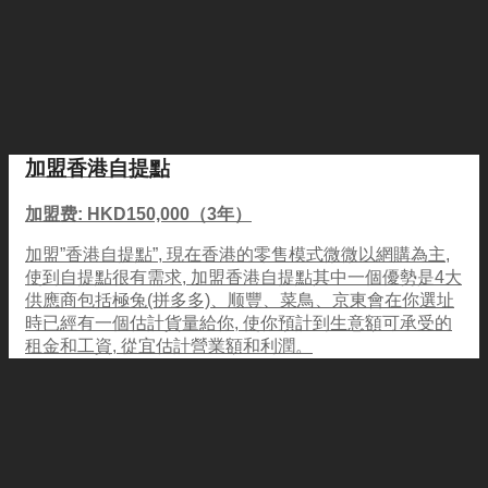
加盟香港自提點
加盟费: HKD150,000（3年）
加盟”香港自提點”, 現在香港的零售模式微微以網購為主,
使到自提點很有需求, 加盟香港自提點其中一個優勢是4大
供應商包括極兔(拼多多)、顺豐、菜鳥、京東會在你選址
時已經有一個估計貨量給你, 使你預計到生意額可承受的
租金和工資, 從宜估計營業額和利潤。