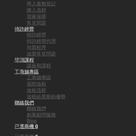
購入業務登記
HKD
258,000
購入流程
買家保障
行業:
常見問題
甜品店
特許經營
特許經營
營業額:
特許經營代理
加盟程序
HKD170,000
加盟常見問題
培訓課程
參考利潤:
講座和課程
工商舖專區
資產轉讓
工商舖專區
回本期:
我想放租
放租流程
N/A
放租給普斯的優勢
聯絡我們
面積:
聯絡我們
創業顧問服務
600平方呎
Blog
已選商機
0
每月租金: