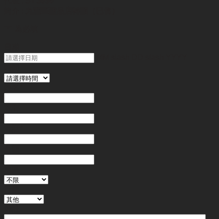
代號 :
SY3636
簡介 :
九龍區甜品店轉讓（已售）
"
*
" 為必填
日期
MM slash DD slash YYYY
時間
姓名
*
電郵
電話
*
金額
地區
行業
備註