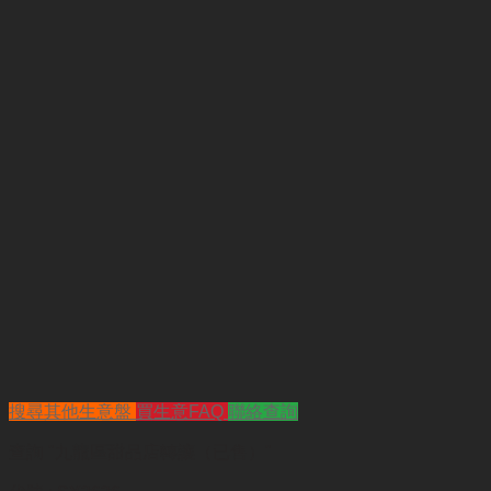
搜尋其他生意盤
買生意FAQ
聯絡查詢
查詢
"九龍區甜品店轉讓（已售）"