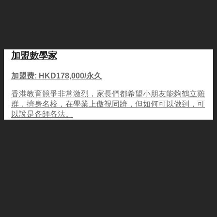
加盟數學家
加盟费: HKD178,000/永久
香港教育競爭非常激烈，家長們都希望小朋友能夠鶴立雞
群，擠身名校，在學業上傲視同躋，但如何可以做到，可
以說是各師各法。