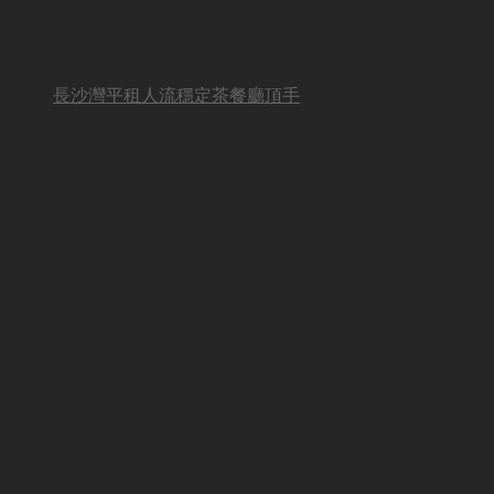
長沙灣平租人流穩定茶餐廳頂手