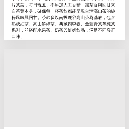
片茶葉，每日現煮、不添加人工香精，讓茶香與回甘來
自茶葉本身，確保每一杯茶飲都能呈現台灣高山茶的純
粹風味與回甘。茶款多以南投鹿谷高山茶為基底，包含
熟成紅茶、高山鮮綠茶、典藏四季春、金萱青茶等純茶
系列，並搭配水果茶、奶茶與鮮奶飲品，滿足不同客群
口味。