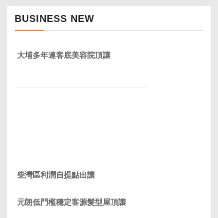
BUSINESS NEW
大埔多年連客底美容院頂讓
柴灣區利潤自提點出讓
元朗低門檻穩定客源髮型屋頂讓