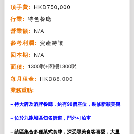
頂手費:
HKD
750,000
行業:
特色餐廳
營業額:
N/A
參考利潤:
資產轉讓
回本期:
N/A
1300呎+閣樓1300呎
面積:
每月租金:
HKD88,000
業務重點:
–
持大牌及酒牌餐廳，
約有90個座位，
裝修新穎美觀
– 位於九龍城區知名街道
，門外可泊車
– 該區集合多種菜式食肆
，深受尋美食客喜愛，大量