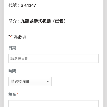
代號 :
SK4347
簡介 :
九龍城泰式餐廳（已售）
"
" 為必填
*
日期
MM
slash
時間
DD
slash
姓名
*
YYYY