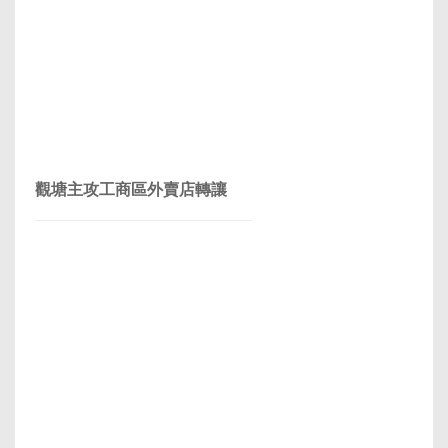
觀塘主攻工商區外賣店轉讓