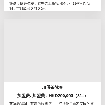
雞群，擠身名校，在學業上傲視同躋，但如何可以做
到，可以說是各師各法。
加盟茶詠春
加盟费: 加盟費 : HKD200,000（3年）
茶詠春強調「茶農的飲料店」，堅持使用自家茶園的原