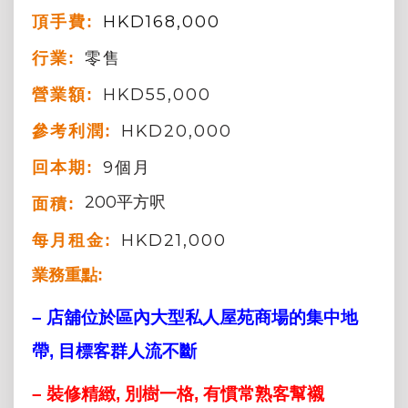
HKD
168,000
頂手費:
零售
行業:
HKD55,000
營業額:
HKD20,000
參考利潤:
9個月
回本期:
200平方呎
面積:
HKD21,000
每月租金:
業務重點:
– 店舖位於區內大型私人屋苑商場的集中地
帶, 目標客群人流不斷
– 裝修精緻, 別樹一格, 有慣常熟客幫襯