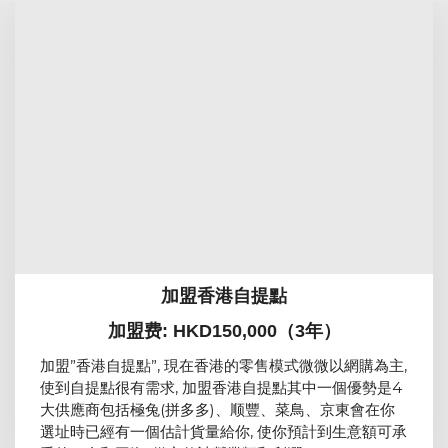
加盟香港自提點
加盟费: HKD150,000（3年）
加盟”香港自提點”, 現在香港的零售模式微微以網購為主,
使到自提點很有需求, 加盟香港自提點其中一個優勢是4
大供應商包括極兔(拼多多)、顺豐、菜鳥、京東會在你
選址時已經有一個估計貨量給你, 使你預計到生意額可承