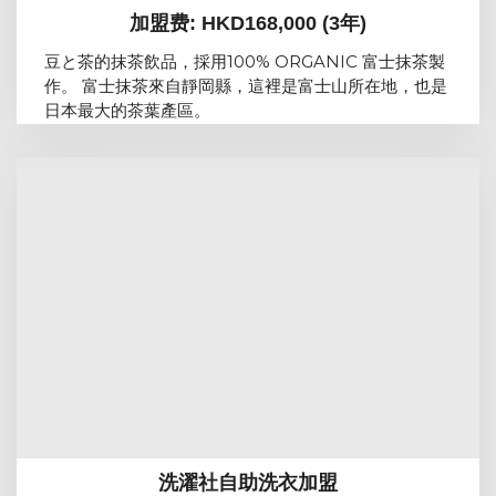
加盟费: HKD168,000 (3年)
豆と茶的抹茶飲品，採用100% ORGANIC 富士抹茶製
作。 富士抹茶來自靜岡縣，這裡是富士山所在地，也是
日本最大的茶葉產區。
洗濯社自助洗衣加盟