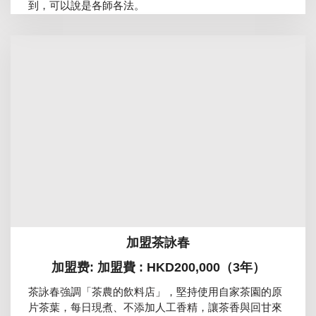
到，可以說是各師各法。
加盟茶詠春
加盟费: 加盟費 : HKD200,000（3年）
茶詠春強調「茶農的飲料店」，堅持使用自家茶園的原
片茶葉，每日現煮、不添加人工香精，讓茶香與回甘來