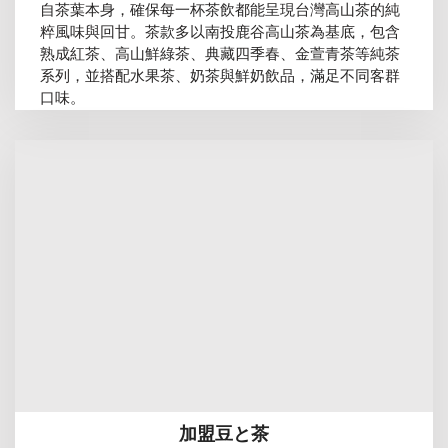
自茶葉本身，確保每一杯茶飲都能呈現台灣高山茶的純
粹風味與回甘。茶款多以南投鹿谷高山茶為基底，包含
熟成紅茶、高山鮮綠茶、典藏四季春、金萱青茶等純茶
系列，並搭配水果茶、奶茶與鮮奶飲品，滿足不同客群
口味。
加盟豆と茶