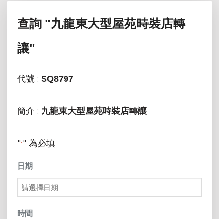
查詢
"九龍東大型屋苑時裝店轉
讓"
代號 :
SQ8797
簡介 :
九龍東大型屋苑時裝店轉讓
"
" 為必填
*
日期
MM
slash
時間