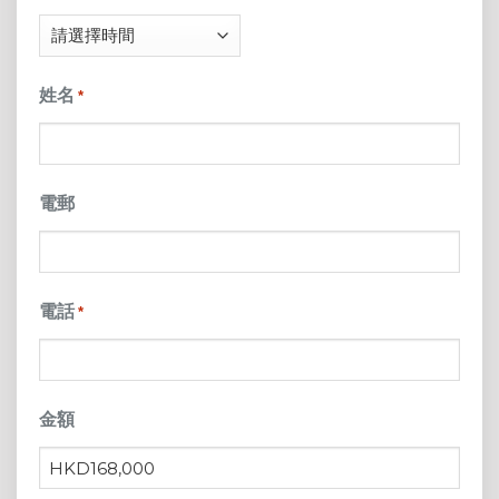
DD
slash
姓名
*
YYYY
電郵
電話
*
金額