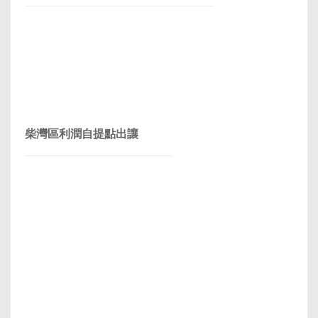
柴灣區利潤自提點出讓