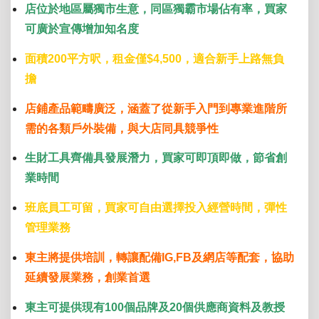
店位於地區屬獨市生意，同區獨霸市場佔有率，買家
可廣於宣傳增加知名度
面積200平方呎，租金僅$4,500，適合新手上路無負
擔
店鋪產品範疇廣泛，涵蓋了從新手入門到專業進階所
需的各類戶外裝備，與大店同具競爭性
生財工具齊備具發展潛力，買家可即頂即做，節省創
業時間
班底員工可留，買家可自由選擇投入經營時間，彈性
管理業務
東主將提供培訓，轉讓配備IG,FB及網店等配套，協助
延續發展業務，創業首選
東主可提供現有100個品牌及20個供應商資料及教授