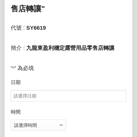
售店轉讓"
代號 :
SY6619
簡介 :
九龍東盈利穩定露營用品零售店轉讓
"
" 為必填
*
日期
MM
slash
時間
DD
slash