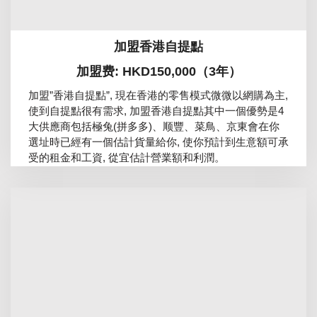
加盟香港自提點
加盟费: HKD150,000（3年）
加盟”香港自提點”, 現在香港的零售模式微微以網購為主,
使到自提點很有需求, 加盟香港自提點其中一個優勢是4
大供應商包括極兔(拼多多)、顺豐、菜鳥、京東會在你
選址時已經有一個估計貨量給你, 使你預計到生意額可承
受的租金和工資, 從宜估計營業額和利潤。