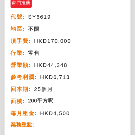
熱門推薦
代號:
SY6619
地區:
不限
頂手費:
HKD
170,000
行業:
零售
營業額:
HKD44,248
參考利潤:
HKD6,713
回本期:
25個月
200平方呎
面積:
每月租金:
HKD4,500
業務重點: