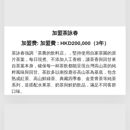
加盟茶詠春
加盟费: 加盟費 : HKD200,000（3年）
茶詠春強調「茶農的飲料店」，堅持使用自家茶園的原
片茶葉，每日現煮、不添加人工香精，讓茶香與回甘來
自茶葉本身，確保每一杯茶飲都能呈現台灣高山茶的純
粹風味與回甘。茶款多以南投鹿谷高山茶為基底，包含
熟成紅茶、高山鮮綠茶、典藏四季春、金萱青茶等純茶
系列，並搭配水果茶、奶茶與鮮奶飲品，滿足不同客群
口味。