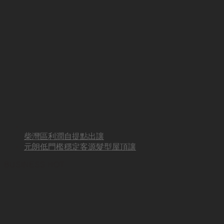
柴灣區利潤自提點出讓
元朗低門檻穩定客源髮型屋頂讓
BUSINESS HOT