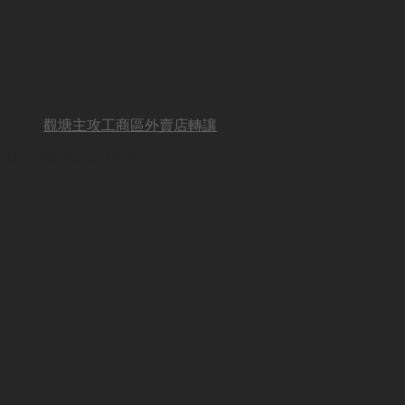
觀塘主攻工商區外賣店轉讓
BUSINESS OTHER