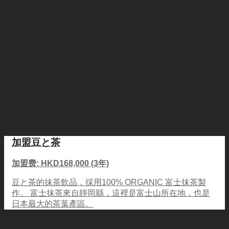
加盟豆と茶
加盟费: HKD168,000 (3年)
豆と茶的抹茶飲品，採用100% ORGANIC 富士抹茶製
作。 富士抹茶來自靜岡縣，這裡是富士山所在地，也是
日本最大的茶葉產區。