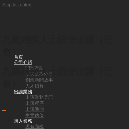
Skip to content
九龍殘疾人士院舍出讓（已
售）
首頁
公司介紹
關於普斯
九龍殘疾人士院舍出讓（已
成功故事分享
創業新聞故事
售）
人才招募
出讓業務
出讓業務登記
HKD
1,080,000
出讓程序
出讓準則
生意估值
代號:
購入業務
現有商機