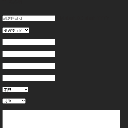
"
*
" 為必填
日期
MM slash DD slash YYYY
時間
姓名
*
電郵
電話
*
金額
地區
行業
備註