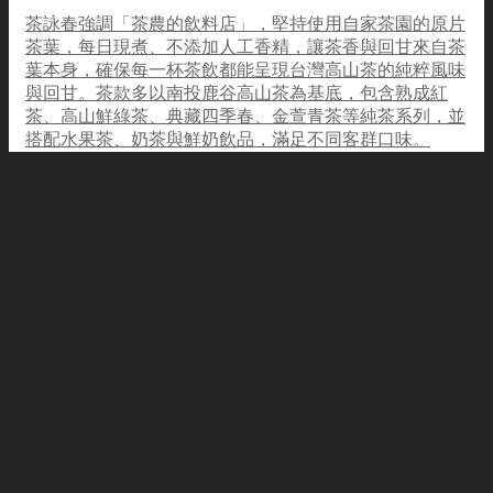
茶詠春強調「茶農的飲料店」，堅持使用自家茶園的原片
茶葉，每日現煮、不添加人工香精，讓茶香與回甘來自茶
葉本身，確保每一杯茶飲都能呈現台灣高山茶的純粹風味
與回甘。茶款多以南投鹿谷高山茶為基底，包含熟成紅
茶、高山鮮綠茶、典藏四季春、金萱青茶等純茶系列，並
搭配水果茶、奶茶與鮮奶飲品，滿足不同客群口味。