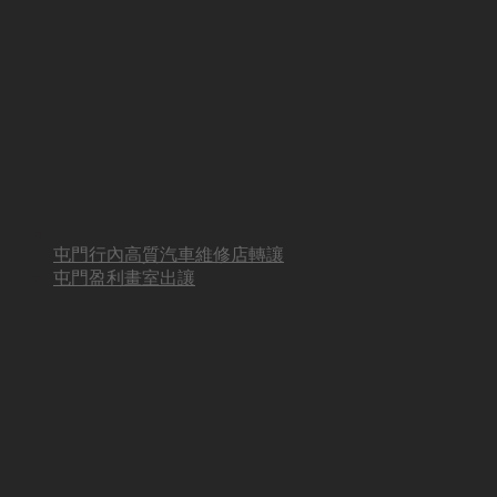
屯門行內高質汽車維修店轉讓
屯門盈利畫室出讓