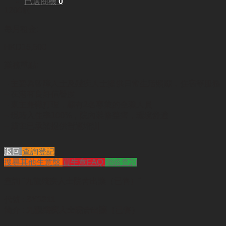
已選商機
0
1200呎
每月租金:
HKD15,600
業務重點:
– 主要為智障人士及殘疾人士提供日常生活照顧，住宿等服務
– 在港有良好信譽度
– 東主兼職打理，顧有2名專業的全職人員
– 現時入住率100%，院內裝修整齊，環境舒適
– 業主已承諾提供營運培訓
返回
查詢登記
搜尋其他生意盤
買生意FAQ
聯絡查詢
查詢
"九龍殘疾人士院舍出讓（已售）"
代號 :
SY3211
簡介 :
九龍殘疾人士院舍出讓（已售）