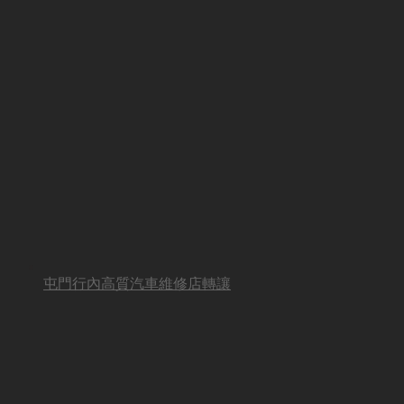
屯門行內高質汽車維修店轉讓