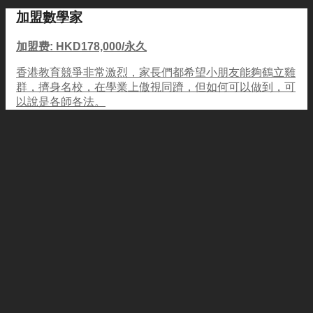
加盟數學家
加盟费: HKD178,000/永久
香港教育競爭非常激烈，家長們都希望小朋友能夠鶴立雞
群，擠身名校，在學業上傲視同躋，但如何可以做到，可
以說是各師各法。