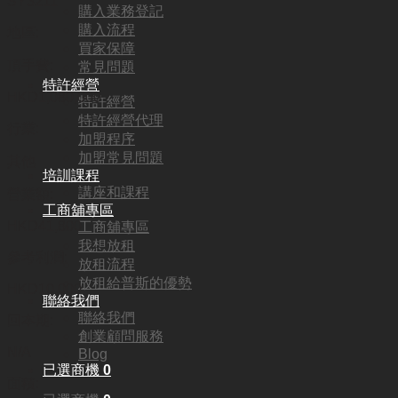
SY3211
購入業務登記
購入流程
地區:
買家保障
頂手費:
常見問題
特許經營
HKD
1,080,000
特許經營
特許經營代理
行業:
加盟程序
加盟常見問題
其他
培訓課程
講座和課程
營業額:
工商舖專區
HKD41,800
工商舖專區
我想放租
參考利潤:
放租流程
放租給普斯的優勢
HKD10,000
聯絡我們
聯絡我們
回本期:
創業顧問服務
N/A
Blog
已選商機
0
面積: