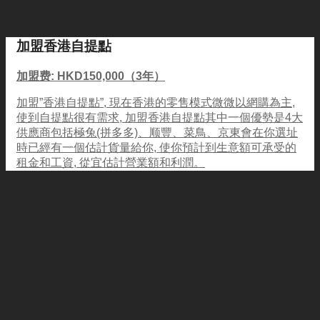
加盟香港自提點
加盟费: HKD150,000（3年）
加盟”香港自提點”, 現在香港的零售模式微微以網購為主,
使到自提點很有需求, 加盟香港自提點其中一個優勢是4大
供應商包括極兔(拼多多)、顺豐、菜鳥、京東會在你選址
時已經有一個估計貨量給你, 使你預計到生意額可承受的
租金和工資, 從宜估計營業額和利潤。