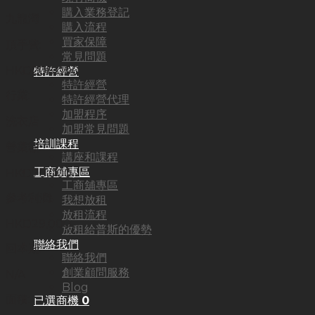
購入業務登記
九龍灣
購入流程
買家保障
頂手費:
常見問題
HKD
208,000
特許經營
特許經營
行業:
特許經營代理
加盟程序
洗衣店
加盟常見問題
培訓課程
營業額:
講座和課程
工商舖專區
HKD70,000
工商舖專區
參考利潤:
我想放租
放租流程
HKD29,000
放租給普斯的優勢
聯絡我們
回本期:
聯絡我們
創業顧問服務
N/A
Blog
面積:
已選商機
0