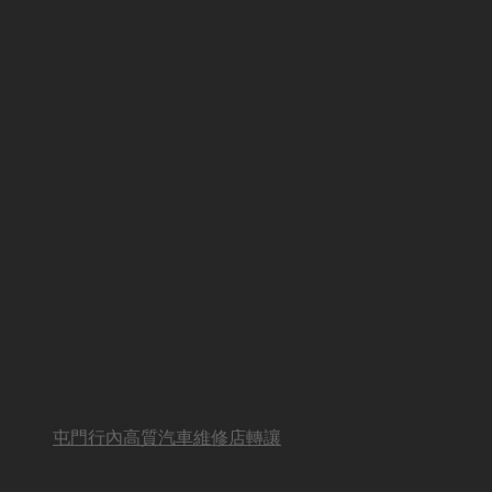
屯門行內高質汽車維修店轉讓