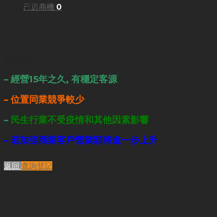
已選商機
0
180平方呎
每月租金:
HKD16,500
業務重點:
– 經營15年之久, 有穩定客源
– 位置同業競爭較少
–
民生行業不受疫情和其他因素影響
– 若加強商業客戶營業額將進一步上升
返回
查詢登記