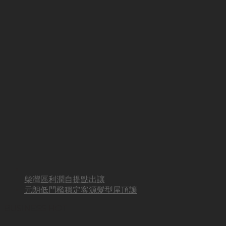
柴灣區利潤自提點出讓
元朗低門檻穩定客源髮型屋頂讓
BUSINESS HOT