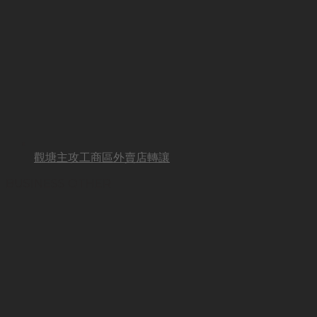
觀塘主攻工商區外賣店轉讓
BUSINESS OTHER