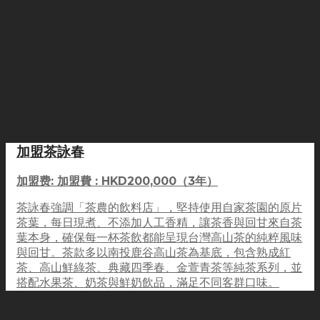
加盟茶詠春
加盟费: 加盟費 : HKD200,000（3年）
茶詠春強調「茶農的飲料店」，堅持使用自家茶園的原片
茶葉，每日現煮、不添加人工香精，讓茶香與回甘來自茶
葉本身，確保每一杯茶飲都能呈現台灣高山茶的純粹風味
與回甘。茶款多以南投鹿谷高山茶為基底，包含熟成紅
茶、高山鮮綠茶、典藏四季春、金萱青茶等純茶系列，並
搭配水果茶、奶茶與鮮奶飲品，滿足不同客群口味。