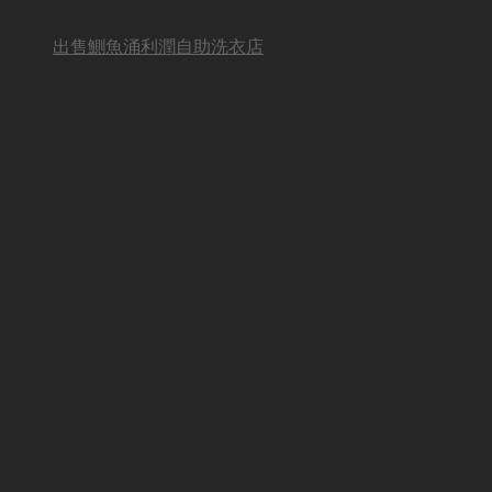
出售鰂魚涌利潤自助洗衣店