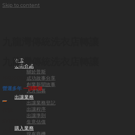
Skip to content
九龍灣傳統洗衣店轉讓
九龍灣傳統洗衣店轉讓
首頁
公司介紹
關於普斯
HKD
208,000
成功故事分享
創業新聞故事
營運多年
一頂即做
人才招募
出讓業務
出讓業務登記
出讓程序
代號:
出讓準則
SY1210
生意估值
購入業務
地區:
現有商機