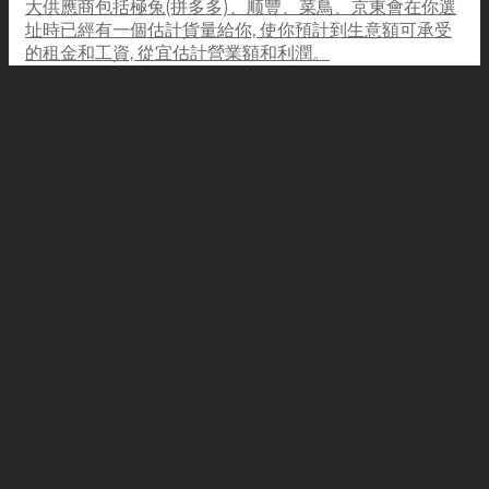
大供應商包括極兔(拼多多)、顺豐、菜鳥、京東會在你選
址時已經有一個估計貨量給你, 使你預計到生意額可承受
的租金和工資, 從宜估計營業額和利潤。