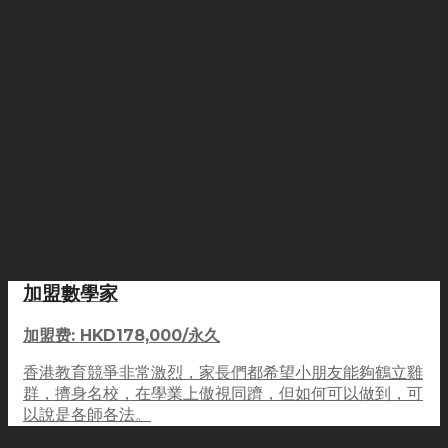
加盟數學家
加盟费: HKD178,000/永久
香港教育競爭非常激烈，家長們都希望小朋友能夠鶴立雞
群，擠身名校，在學業上傲視同躋，但如何可以做到，可
以說是各師各法。