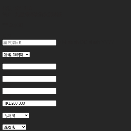
代號 :
SY1210
簡介 :
九龍灣傳統洗衣店轉讓
"
*
" 為必填
日期
MM slash DD slash YYYY
時間
姓名
*
電郵
電話
*
金額
地區
行業