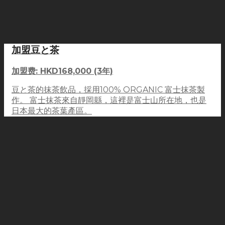
加盟豆と茶
加盟费: HKD168,000 (3年)
豆と茶的抹茶飲品，採用100% ORGANIC 富士抹茶製
作。 富士抹茶來自靜岡縣，這裡是富士山所在地，也是
日本最大的茶葉產區。