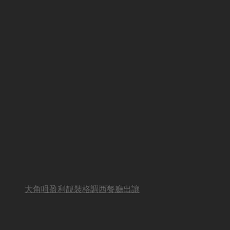
大角咀盈利靚裝格調西餐廳出讓