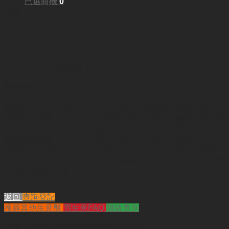
已選商機
0
面積:
1274 平方呎
每月租金:
HKD31,850（管理費HKD8,010)
業務重點:
餐廳主要提供各式扒類，特色意麵，西餐飯類，品種多樣化，
價錢較為實際。持有大牌，發展空間大。鄰近工廠區，寫字樓
區，每天早市及午市，生意特旺，接到了不少外賣訂單。店內
裝修亮麗雅致，地方十分寬敞，設有29張枱，可容納58人，
爐具設施一應俱全，原有西餐師傅可
留任
，東主
家庭式經營，
可以教授經營心得及全面的營運培訓，適合有意發展飲食行業
的創業者經營之選。
返回
查詢登記
搜尋其他生意盤
買生意FAQ
聯絡查詢
查詢
"九龍灣工廠區西餐廳轉讓（已售）"