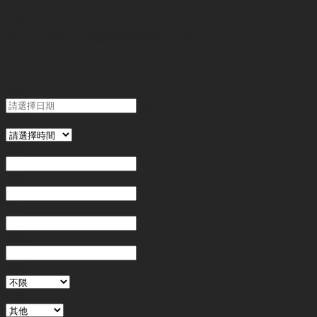
代號 :
SU1481
簡介 :
九龍灣工廠區西餐廳轉讓（已售）
"
*
" 為必填
日期
MM slash DD slash YYYY
時間
姓名
*
電郵
電話
*
金額
地區
行業