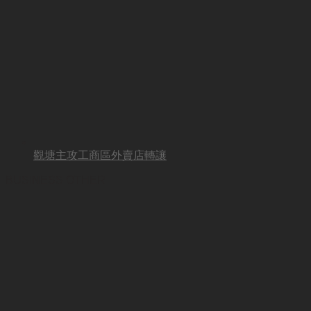
觀塘主攻工商區外賣店轉讓
BUSINESS OTHER