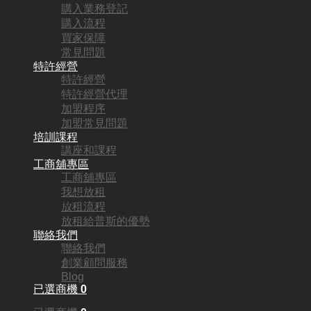
SU1481
購入業務登記
購入流程
地區:
買家保障
九龍灣
常見問題
特許經營
頂手費:
特許經營
特許經營代理
HKD
482,000
加盟程序
加盟常見問題
行業:
培訓課程
講座和課程
西餐廳
工商舖專區
工商舖專區
營業額:
我想放租
HKD175,000
放租流程
放租給普斯的優勢
參考利潤:
聯絡我們
聯絡我們
HKD60,000
創業顧問服務
回本期:
Blog
已選商機
0
8個月