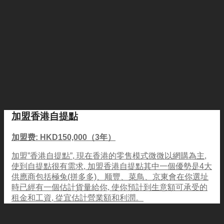
加盟香港自提點
加盟费: HKD150,000（3年）
加盟”香港自提點”, 現在香港的零售模式微微以網購為主,
使到自提點很有需求, 加盟香港自提點其中一個優勢是4大
供應商包括極兔(拼多多)、顺豐、菜鳥、京東會在你選址
時已經有一個估計貨量給你, 使你預計到生意額可承受的
租金和工資, 從宜估計營業額和利潤。