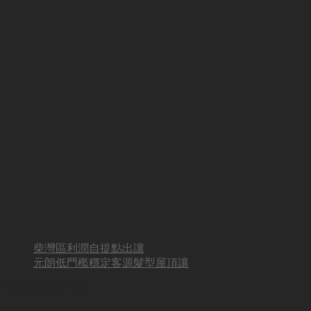
柴灣區利潤自提點出讓
元朗低門檻穩定客源髮型屋頂讓
BUSINESS HOT