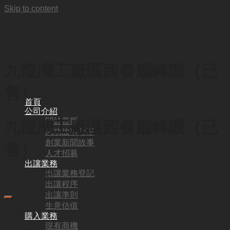
Skip to content
九龍灣工廠區西餐廳轉讓（已
售）
首頁
公司介紹
關於普斯
九龍灣工廠區西餐廳轉讓（已
成功故事分享
創業新聞故事
售）
人才招募
出讓業務
出讓業務登記
HKD
482,000
出讓程序
出讓準則
生意估值
代號:
購入業務
現有商機