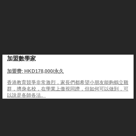
加盟數學家
加盟费: HKD178,000/永久
香港教育競爭非常激烈，家長們都希望小朋友能夠鶴立雞
群，擠身名校，在學業上傲視同躋，但如何可以做到，可
以說是各師各法。