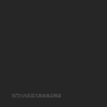
屯門行內高質汽車維修店轉讓