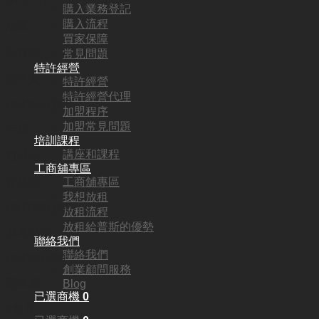
ME2107
購入業務登記
購入流程
地區:
買家保障
九龍灣
常見問題
特許經營
頂手費:
特許經營
特許經營代理
HKD
550,000
加盟程序
加盟常見問題
行業:
培訓課程
講座和課程
甜品店
工商舖專區
工商舖專區
營業額:
我想放租
HKD260,000
放租流程
放租給普斯的優勢
參考利潤:
聯絡我們
聯絡我們
HKD90,000
創業顧問服務
回本期:
Blog
已選商機
0
8個月