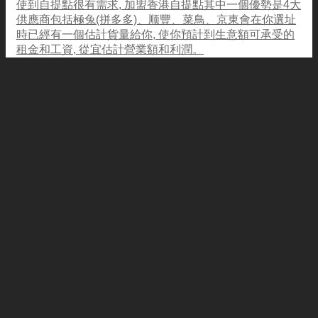
使到自提點很有需求, 加盟香港自提點其中一個優勢是4大
供應商包括極兔(拼多多)、顺豐、菜鳥、京東會在你選址
時已經有一個估計貨量給你, 使你預計到生意額可承受的
租金和工資, 從宜估計營業額和利潤。