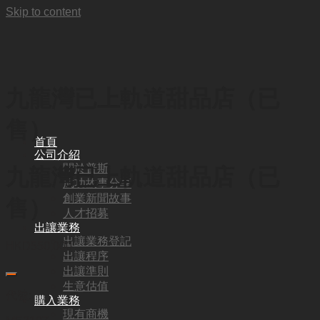
Skip to content
九龍灣已上軌道甜品店（已
售）
首頁
公司介紹
關於普斯
九龍灣已上軌道甜品店（已
成功故事分享
創業新聞故事
售）
人才招募
出讓業務
出讓業務登記
HKD
550,000
出讓程序
出讓準則
生意估值
代號:
購入業務
現有商機