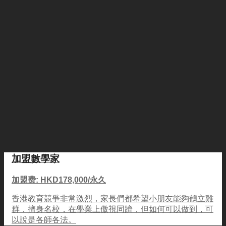
加盟數學家
加盟费: HKD178,000/永久
香港教育競爭非常激烈，家長們都希望小朋友能夠鶴立雞
群，擠身名校，在學業上傲視同躋，但如何可以做到，可
以說是各師各法。