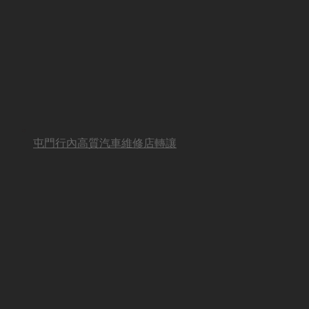
屯門行內高質汽車維修店轉讓