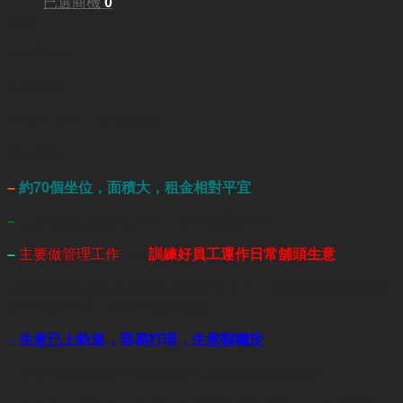
已選商機
0
面積:
900平方呎
每月租金:
HKD67,800（包管理費）
業務重點:
–
約70個坐位，面積大，租金相對平宜
–
上述地址已經做咗六年，東主頂回來一年
–
主要做管理工作
，巳
訓練好員工運作日常舖頭生意
-因為香港島有生意及明年小朋友升小一，每天來回兩間鋪頭
實在很多時間，所以才無奈放盤
–
生意已上軌道，容易打理，生意額穩定
– 東主非常樂意把管理心得及生意模式教授新買家