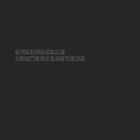
柴灣區利潤自提點出讓
元朗低門檻穩定客源髮型屋頂讓
BUSINESS HOT