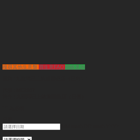
搜尋其他生意盤
買生意FAQ
聯絡查詢
查詢
"九龍灣已上軌道甜品店（已售）"
代號 :
ME2107
簡介 :
九龍灣已上軌道甜品店（已售）
"
*
" 為必填
日期
MM slash DD slash YYYY
時間