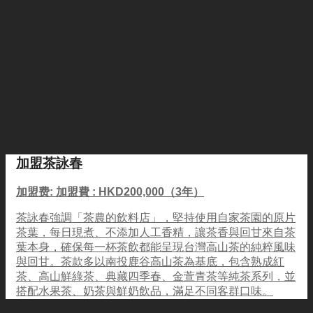
加盟茶詠春
加盟费: 加盟費 : HKD200,000（3年）
茶詠春強調「茶農的飲料店」，堅持使用自家茶園的原片
茶葉，每日現煮、不添加人工香精，讓茶香與回甘來自茶
葉本身，確保每一杯茶飲都能呈現台灣高山茶的純粹風味
與回甘。茶款多以南投鹿谷高山茶為基底，包含熟成紅
茶、高山鮮綠茶、典藏四季春、金萱青茶等純茶系列，並
搭配水果茶、奶茶與鮮奶飲品，滿足不同客群口味。