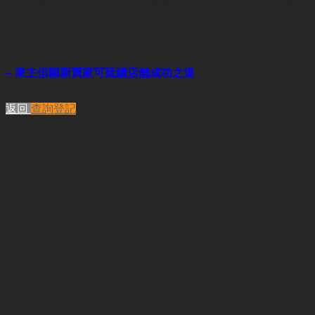
– 因為東主要就自己時間，把營業時間推遲到下午才開門營
業，如果新買家有更多時間管理
把營業時間改回為上午， 或可以晚一點收工，相信生意額可
以大大提升
– 東主但願
新買家可延續店舖成功之道
返回
查詢登記