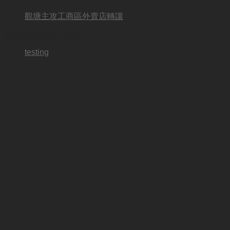
觀塘主攻工商區外賣店轉讓
BUSINESS OTHER
testing