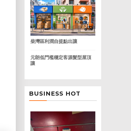
柴灣區利潤自提點出讓
元朗低門檻穩定客源髮型屋頂
讓
BUSINESS HOT