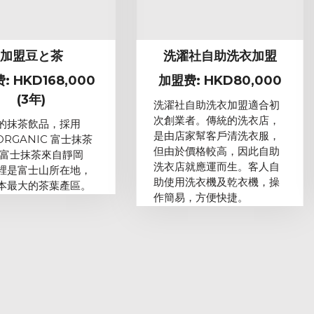
加盟豆と茶
洗濯社自助洗衣加盟
: HKD168,000
加盟费: HKD80,000
(3年)
洗濯社自助洗衣加盟適合初
次創業者。傳統的洗衣店，
的抹茶飲品，採用
是由店家幫客戶清洗衣服，
 ORGANIC 富士抹茶
但由於價格較高，因此自助
 富士抹茶來自靜岡
洗衣店就應運而生。客人自
裡是富士山所在地，
助使用洗衣機及乾衣機，操
本最大的茶葉產區。
作簡易，方便快捷。