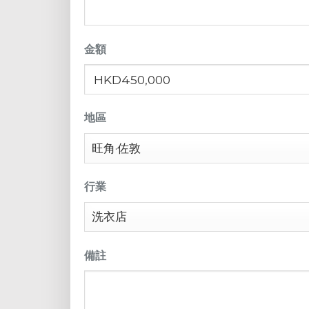
金額
地區
行業
備註