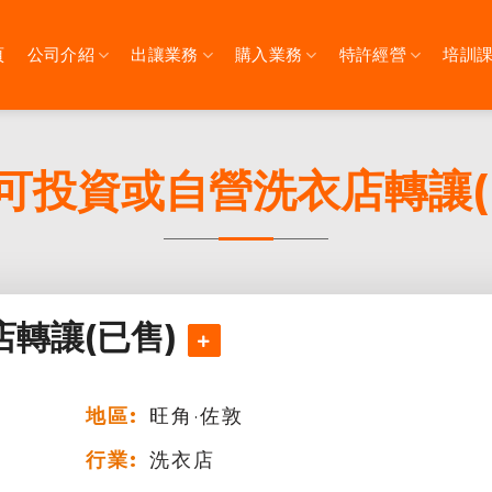
頁
公司介紹
出讓業務
購入業務
特許經營
培訓
可投資或自營洗衣店轉讓(
轉讓(已售)
地區:
旺角·佐敦
行業:
洗衣店