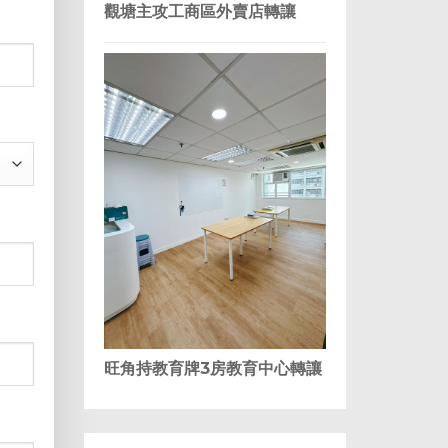
觀塘主攻工商區外賣店轉讓
MM
slash
DD
slash
YYYY
旺角持教育牌3房教育中心轉讓