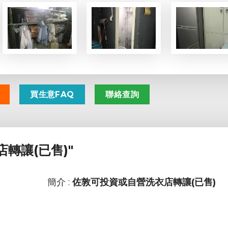
買生意FAQ
聯絡查詢
轉讓(已售)"
簡介 :
佐敦可投資或自營洗衣店轉讓(已售)