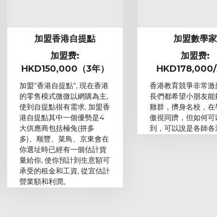
加盟香港自提點
加盟數學
加盟费:
加盟费:
HKD150,000（3年）
HKD178,000
加盟”香港自提點”, 現在香港
香港教育競爭非常激
的零售模式微微以網購為主,
長們都希望小朋友能
使到自提點很有需求, 加盟香
雞群，擠身名校，在
港自提點其中一個優勢是4
傲視同躋，但如何可
大供應商包括極兔(拼多
到，可以說是各師各
多)、顺豐、菜鳥、京東會在
你選址時已經有一個估計貨
量給你, 使你預計到生意額可
承受的租金和工資, 從宜估計
營業額和利潤。