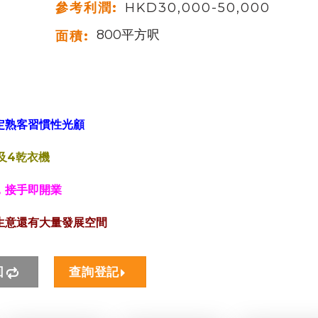
參考利潤:
HKD30,000-50,000
800平方呎
面積:
定熟客習慣性光顧
及4乾衣機
，接手即開業
生意還有大量發展空間
回
查詢登記