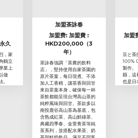
家
加盟茶詠春
加盟费: 加盟費 :
加盟费
/永久
HKD200,000（3
年）
烈，家
豆と茶
夠鶴立
100%
茶詠春強調「茶農的飲料
學業上
製作。
店」，堅持使用自家茶園的
以做
縣，這
原片茶葉，每日現煮、不添
法。
也是日
加人工香精，讓茶香與回甘
來自茶葉本身，確保每一杯
茶飲都能呈現台灣高山茶的
純粹風味與回甘。茶款多以
南投鹿谷高山茶為基底，包
含熟成紅茶、高山鮮綠茶、
典藏四季春、金萱青茶等純
茶系列，並搭配水果茶、奶
茶與鮮奶飲品，滿足不同客