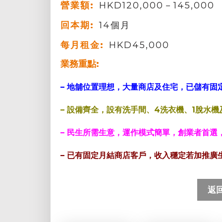
營業額:
HKD120,000－145,000
回本期:
14個月
每月租金:
HKD45,000
業務重點:
– 地舖位置理想，大量商店及住宅，
已儲有固
– 設備齊全，設有洗手間、4洗衣機、1脫水機
– 民生所需生意，運作模式簡單，創業者首選
– 已有固定月結商店客戶，收入穩定若加推廣
返