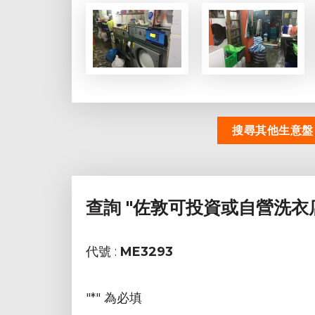
搜尋其他生意盤
查詢
"佐敦可投資或自營洗衣店
代號 :
ME3293
"
*
" 為必填