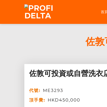
Skip
to
首
content
佐敦
佐敦可投資或自營洗衣店
代號:
ME3293
頂手費:
HKD
450,000