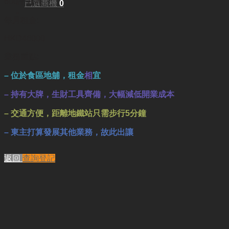
800平方呎
已選商機
0
每月租金:
HKD46000
業務重點:
– 位於食區地舖，租金
相
宜
– 持有大牌，生財工具齊備，
大幅減低開業成本
– 交通方便，距離地鐵站只需步行5分鐘
– 東主打算發展其他業務，故此出讓
返回
查詢登記