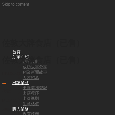
Skip to content
佐敦大牌食店（已售）
首頁
公司介紹
佐敦大牌食店（已售）
關於普斯
成功故事分享
創業新聞故事
HKD
250,000
人才招募
出讓業務
出讓業務登記
代號:
出讓程序
出讓準則
ME0411
生意估值
購入業務
地區:
現有商機