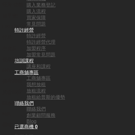
旺角·佐敦
購入業務登記
購入流程
頂手費:
買家保障
常見問題
HKD
250,000
特許經營
特許經營
行業:
特許經營代理
加盟程序
小食店
加盟常見問題
營業額:
培訓課程
講座和課程
N/A
工商舖專區
工商舖專區
參考利潤:
我想放租
放租流程
資產轉讓
放租給普斯的優勢
聯絡我們
回本期:
聯絡我們
N/A
創業顧問服務
Blog
面積:
已選商機
0