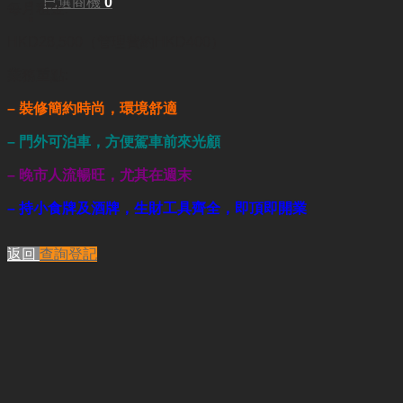
已選商機
0
每月租金:
HKD28,500（管理費約HKD400）
業務重點:
– 裝修簡約時尚，環境舒適
– 門外可泊車
，方便駕車前來光顧
–
晚市人流暢旺，尤其在週末
– 持小食牌及酒牌，生財工具齊全，即頂即開業
返回
查詢登記