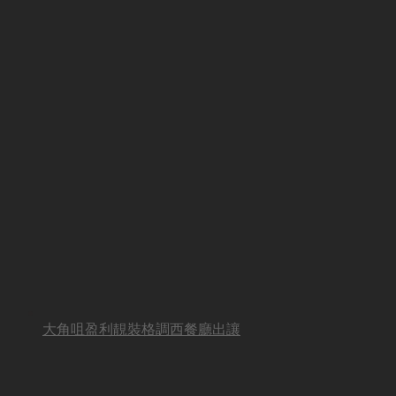
大角咀盈利靚裝格調西餐廳出讓