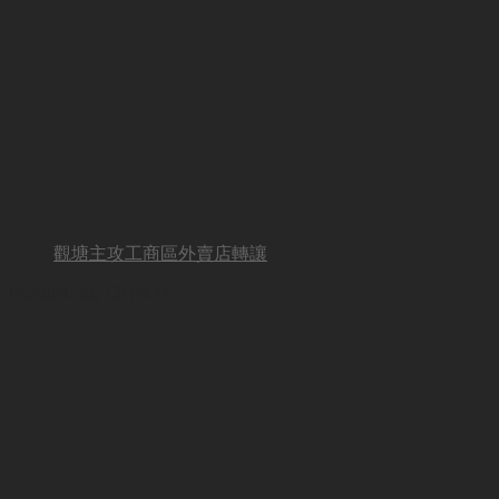
觀塘主攻工商區外賣店轉讓
BUSINESS OTHER