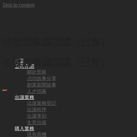
Skip to content
佐敦西餐廳頂讓（已售）
佐敦西餐廳頂讓（已售）
首頁
公司介紹
關於普斯
成功故事分享
HKD
168,000
創業新聞故事
人才招募
出讓業務
代號:
出讓業務登記
出讓程序
SA6214
出讓準則
地區:
生意估值
購入業務
旺角·佐敦
現有商機