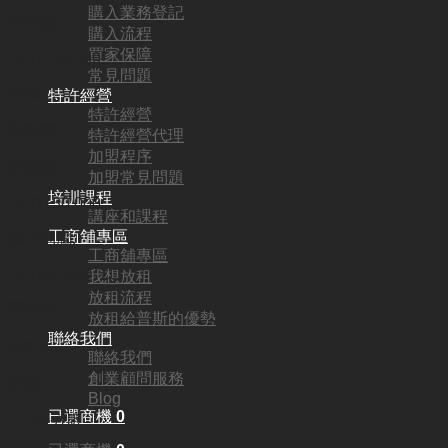
購入業務登記
頂手費:
購入流程
買家保障
HKD
168,000
常見問題
行業:
特許經營
特許經營
西餐廳
特許經營代理
加盟程序
營業額:
加盟常見問題
培訓課程
HKD130,000
講座和課程
工商舖專區
參考利潤:
工商舖專區
HKD65,000
我想放租
放租流程
回本期:
放租給普斯的優勢
聯絡我們
4個月
聯絡我們
創業顧問服務
面積:
Blog
已選商機
0
700平方呎