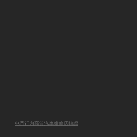
屯門行內高質汽車維修店轉讓