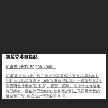
加盟香港自提點
加盟费: HKD150,000（3年）
加盟”香港自提點”, 現在香港的零售模式微微以網購為主,
使到自提點很有需求, 加盟香港自提點其中一個優勢是4大
供應商包括極兔(拼多多)、顺豐、菜鳥、京東會在你選址
時已經有一個估計貨量給你, 使你預計到生意額可承受的
租金和工資, 從宜估計營業額和利潤。