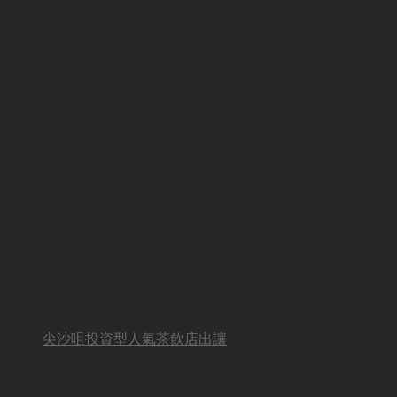
尖沙咀投資型人氣茶飲店出讓
BUSINESS HOT