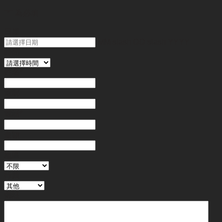
"
*
" 為必填
日期
MM slash DD slash YYYY
時間
姓名
*
電郵
電話
*
金額
地區
行業
備註