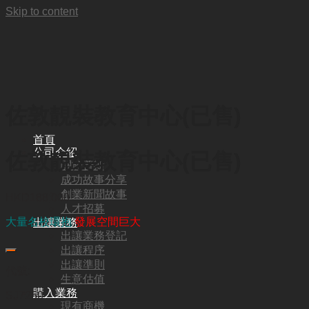
Skip to content
佐敦靚裝教育中心(已售)
首頁
公司介紹
佐敦靚裝教育中心(已售)
關於普斯
成功故事分享
創業新聞故事
HKD
188,000
人才招募
大量名校環抱
發展空間巨大
出讓業務
出讓業務登記
出讓程序
出讓準則
代號:
生意估值
購入業務
SJ7250
現有商機