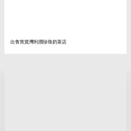
出售筲箕灣利潤珍珠奶茶店