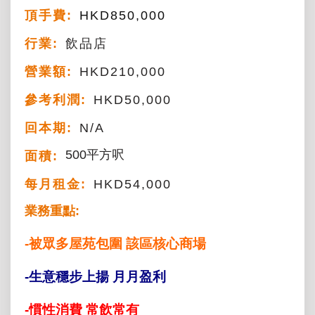
頂手費:
HKD
850,000
行業:
飲品店
營業額:
HKD210,000
參考利潤:
HKD50,000
回本期:
N/A
500平方呎
面積:
每月租金:
HKD54,000
業務重點:
-被眾多屋苑包圍 該區核心商場
-生意穩步上揚 月月盈利
-慣性消費 常飲常有