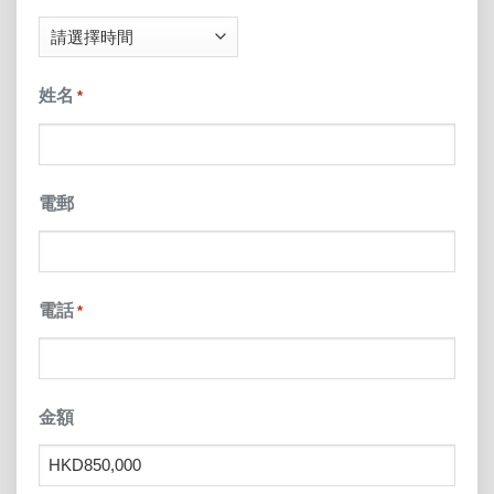
DD
slash
姓名
*
YYYY
電郵
電話
*
金額