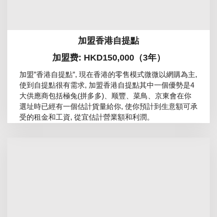
加盟香港自提點
加盟费: HKD150,000（3年）
加盟”香港自提點”, 現在香港的零售模式微微以網購為主,
使到自提點很有需求, 加盟香港自提點其中一個優勢是4
大供應商包括極兔(拼多多)、顺豐、菜鳥、京東會在你
選址時已經有一個估計貨量給你, 使你預計到生意額可承
受的租金和工資, 從宜估計營業額和利潤。