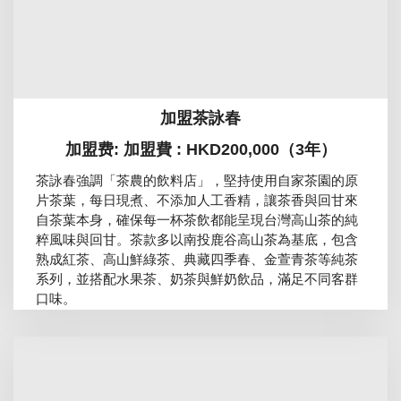
加盟茶詠春
加盟费: 加盟費 : HKD200,000（3年）
茶詠春強調「茶農的飲料店」，堅持使用自家茶園的原
片茶葉，每日現煮、不添加人工香精，讓茶香與回甘來
自茶葉本身，確保每一杯茶飲都能呈現台灣高山茶的純
粹風味與回甘。茶款多以南投鹿谷高山茶為基底，包含
熟成紅茶、高山鮮綠茶、典藏四季春、金萱青茶等純茶
系列，並搭配水果茶、奶茶與鮮奶飲品，滿足不同客群
口味。