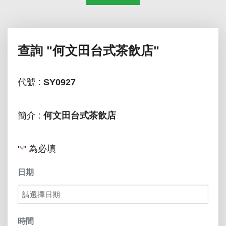
查詢
"何文田台式茶飲店"
代號 :
SY0927
簡介 :
何文田台式茶飲店
"
" 為必填
*
日期
MM
slash
時間