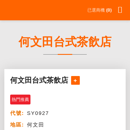
Skip
已選商機
0
to
content
何文田台式茶飲店
何文田台式茶飲店
熱門推薦
代號:
SY0927
地區:
何文田