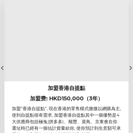
加盟香港自提點
加盟费: HKD150,000（3年）
加盟”香港自提點”, 現在香港的零售模式微微以網購為主,
使到自提點很有需求, 加盟香港自提點其中一個優勢是4
大供應商包括極兔(拼多多)、顺豐、菜鳥、京東會在你
選址時已經有一個估計貨量給你, 使你預計到生意額可承