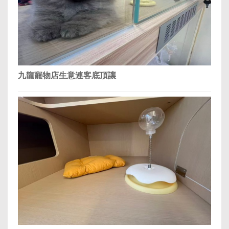
九龍寵物店生意連客底頂讓