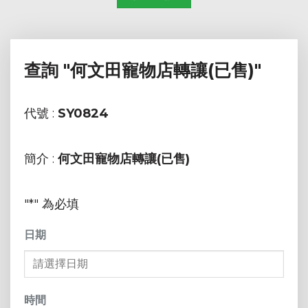
查詢
"何文田寵物店轉讓(已售)"
代號 :
SY0824
簡介 :
何文田寵物店轉讓(已售)
"
*
" 為必填
日期
MM
sla
時間