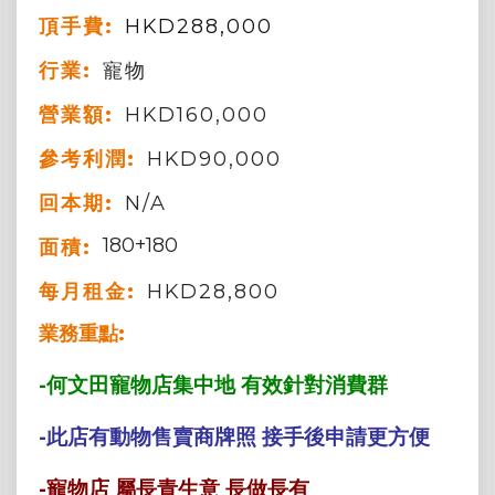
頂手費:
HKD
288,000
行業:
寵物
營業額:
HKD160,000
參考利潤:
HKD90,000
回本期:
N/A
180+180
面積:
每月租金:
HKD28,800
業務重點:
-何文田寵物店集中地 有效針對消費群
-此店有動物售賣商牌照 接手後申請更方便
-寵物店 屬長青生意 長做長有