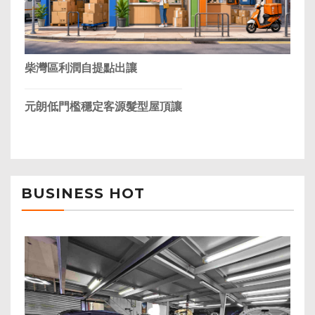
柴灣區利潤自提點出讓
元朗低門檻穩定客源髮型屋頂讓
BUSINESS HOT