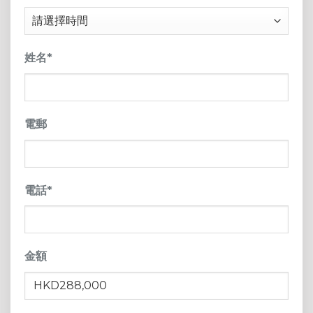
DD
sla
YY
姓名
*
電郵
電話
*
金額