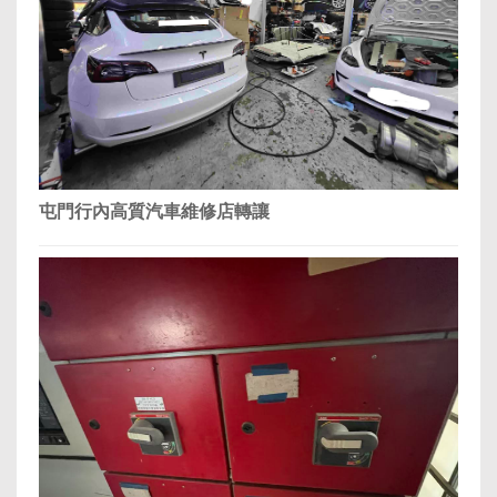
屯門行內高質汽車維修店轉讓