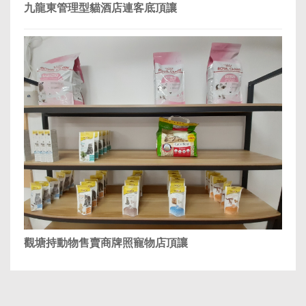
九龍東管理型貓酒店連客底頂讓
觀塘持動物售賣商牌照寵物店頂讓