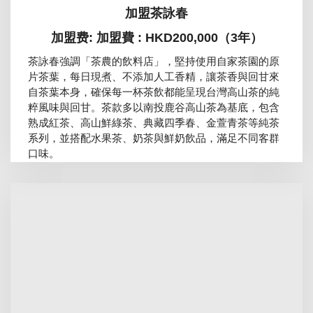
加盟茶詠春
加盟费: 加盟費 : HKD200,000（3年）
茶詠春強調「茶農的飲料店」，堅持使用自家茶園的原
片茶葉，每日現煮、不添加人工香精，讓茶香與回甘來
自茶葉本身，確保每一杯茶飲都能呈現台灣高山茶的純
粹風味與回甘。茶款多以南投鹿谷高山茶為基底，包含
熟成紅茶、高山鮮綠茶、典藏四季春、金萱青茶等純茶
系列，並搭配水果茶、奶茶與鮮奶飲品，滿足不同客群
口味。