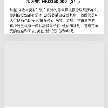
加盟费: HKD150,000（3年）
加盟”香港自提點”, 現在香港的零售模式微微以網購為主,
使到自提點很有需求, 加盟香港自提點其中一個優勢是4
大供應商包括極兔(拼多多)、顺豐、菜鳥、京東會在你
選址時已經有一個估計貨量給你, 使你預計到生意額可承
受的租金和工資, 從宜估計營業額和利潤。