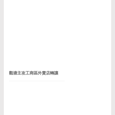
觀塘主攻工商區外賣店轉讓