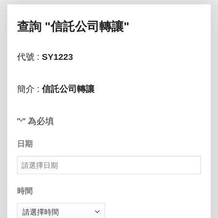
查詢
"信託公司轉讓"
代號 :
SY1223
簡介 :
信託公司轉讓
"
" 為必填
*
日期
MM
slash
時間
DD