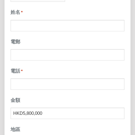
slash
姓名
*
YYYY
電郵
電話
*
金額
地區