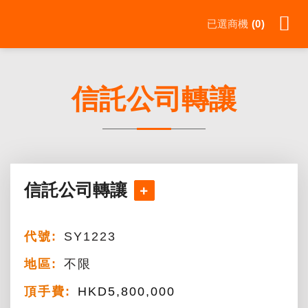
Skip
已選商機
0
to
content
信託公司轉讓
信託公司轉讓
代號:
SY1223
地區:
不限
頂手費:
HKD
5,800,000