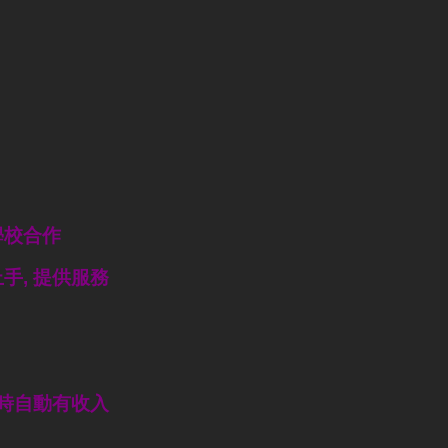
學校合作
手, 提供服務
定時自動有收入