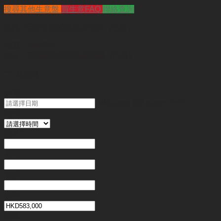
搜尋其他生意盤
買生意FAQ
聯絡查詢
查詢
"元朗中西式甜品店頂讓（已售）"
代號 :
SR1635
簡介 :
元朗中西式甜品店頂讓（已售）
"
*
" 為必填
日期
MM slash DD slash YYYY
時間
姓名
*
電郵
電話
*
金額
地區