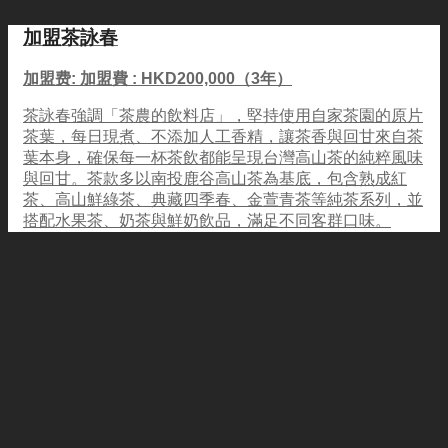
加盟茶詠春
加盟费: 加盟費 : HKD200,000（3年）
茶詠春強調「茶農的飲料店」，堅持使用自家茶園的原片
茶葉，每日現煮、不添加人工香精，讓茶香與回甘來自茶
葉本身，確保每一杯茶飲都能呈現台灣高山茶的純粹風味
與回甘。茶款多以南投鹿谷高山茶為基底，包含熟成紅
茶、高山鮮綠茶、典藏四季春、金萱青茶等純茶系列，並
搭配水果茶、奶茶與鮮奶飲品，滿足不同客群口味。