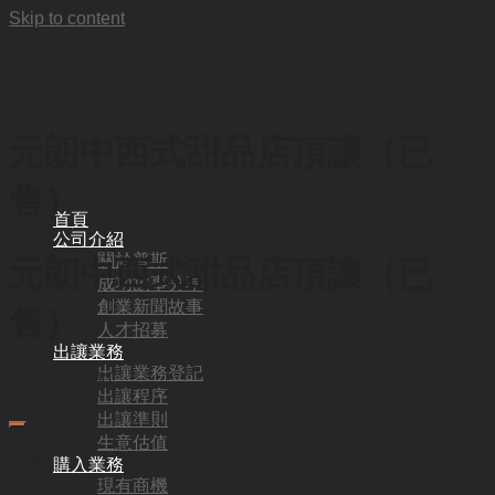
Skip to content
元朗中西式甜品店頂讓（已
售）
首頁
公司介紹
關於普斯
元朗中西式甜品店頂讓（已
成功故事分享
創業新聞故事
售）
人才招募
出讓業務
出讓業務登記
HKD
583,000
出讓程序
出讓準則
生意估值
代號:
購入業務
現有商機