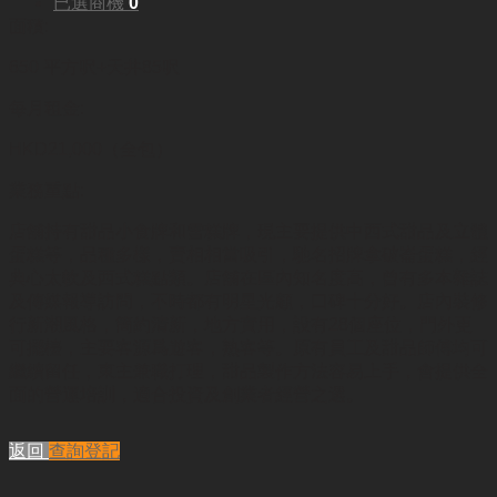
已選商機
0
面積:
650 平方呎+天井85呎
每月租金:
HKD21,000（全包）
業務重點:
店舖持有甜品小食牌和雪糕牌，現主要提供中西式甜品及立體
蛋糕等，品種多樣，賣相相當吸引，馳名招牌拿破崙蛋糕，經
典心太軟及西式糕點類。
店舖在區內知名度高，曾有多本雜誌
及傳媒報導訪問，不時都有明星光顧，口碑十分好。店內裝修
行新潮風格，簡約清新，地方實用，設有28個座位，門外更
可擺檯，主要客源爲遊客，熟客等。
原有員工及甜品師傅均可
繼續留任，東主兼職打理，甜品製作方法容易上手，會提供全
面的營運培訓，適合投資及創業者經營之選。
返回
查詢登記