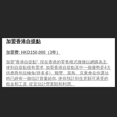
加盟香港自提點
加盟费: HKD150,000（3年）
加盟”香港自提點”, 現在香港的零售模式微微以網購為主,
使到自提點很有需求, 加盟香港自提點其中一個優勢是4大
供應商包括極兔(拼多多)、顺豐、菜鳥、京東會在你選址
時已經有一個估計貨量給你, 使你預計到生意額可承受的
租金和工資, 從宜估計營業額和利潤。