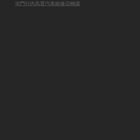
屯門行內高質汽車維修店轉讓