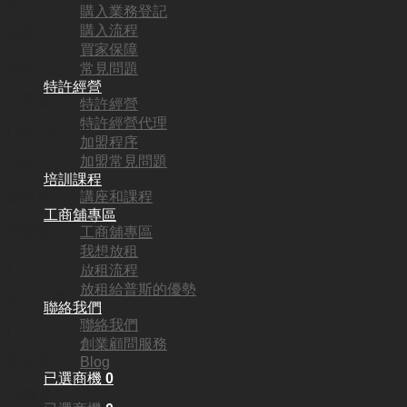
SR1635
購入業務登記
購入流程
地區:
買家保障
元朗
常見問題
特許經營
頂手費:
特許經營
特許經營代理
HKD
583,000
加盟程序
加盟常見問題
行業:
培訓課程
講座和課程
甜品店
工商舖專區
工商舖專區
營業額:
我想放租
HKD126,000
放租流程
放租給普斯的優勢
參考利潤:
聯絡我們
聯絡我們
HKD45,000
創業顧問服務
回本期:
Blog
已選商機
0
13個月