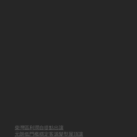
柴灣區利潤自提點出讓
元朗低門檻穩定客源髮型屋頂讓