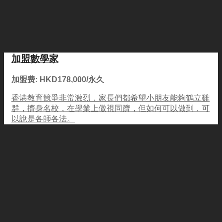
加盟數學家
加盟费: HKD178,000/永久
香港教育競爭非常激烈，家長們都希望小朋友能夠鶴立雞
群，擠身名校，在學業上傲視同躋，但如何可以做到，可
以說是各師各法。