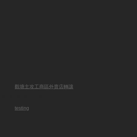
觀塘主攻工商區外賣店轉讓
BUSINESS OTHER
testing