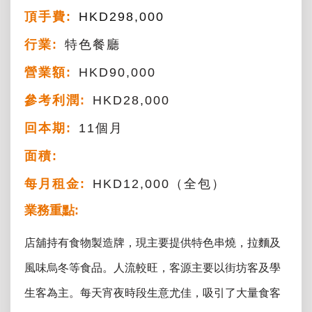
頂手費:
HKD
298,000
行業:
特色餐廳
營業額:
HKD90,000
參考利潤:
HKD28,000
回本期:
11個月
面積:
每月租金:
HKD12,000（全包）
業務重點:
店舖持有食物製造牌，現主要提供特色串燒，拉麵及
風味烏冬等食品。人流較旺，客源主要以街坊客及學
生客為主。每天宵夜時段生意尤佳，吸引了大量食客