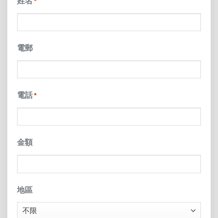
姓名
*
YYYY
電郵
電話
*
金額
地區