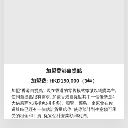
加盟香港自提點
加盟费: HKD150,000（3年）
加盟”香港自提點”, 現在香港的零售模式微微以網購為主,
使到自提點很有需求, 加盟香港自提點其中一個優勢是4
大供應商包括極兔(拼多多)、顺豐、菜鳥、京東會在你
選址時已經有一個估計貨量給你, 使你預計到生意額可承
受的租金和工資, 從宜估計營業額和利潤。