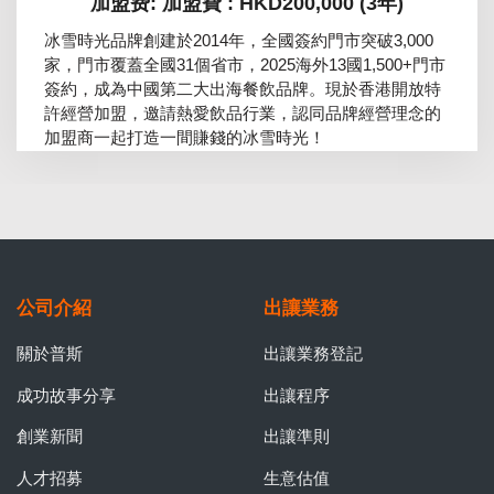
加盟费: 加盟費 : HKD200,000 (3年)
冰雪時光品牌創建於2014年，全國簽約門市突破3,000
家，門市覆蓋全國31個省市，2025海外13國1,500+門市
簽約，成為中國第二大出海餐飲品牌。現於香港開放特
許經營加盟，邀請熱愛飲品行業，認同品牌經營理念的
加盟商一起打造一間賺錢的冰雪時光！
公司介紹
出讓業務
關於普斯
出讓業務登記
成功故事分享
出讓程序
創業新聞
出讓準則
人才招募
生意估值