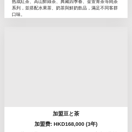
熟成紅茶、高山鮮綠茶、典藏四季春、金萱青茶等純茶
系列，並搭配水果茶、奶茶與鮮奶飲品，滿足不同客群
口味。
加盟豆と茶
加盟费: HKD168,000 (3年)