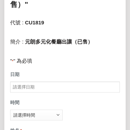
售）"
代號 :
CU1819
簡介 :
元朗多元化餐廳出讓（已售）
"
" 為必填
*
日期
MM
slash
時間
DD
slash