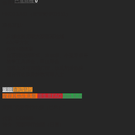
已選商機
0
每月租金:
HKD13,431（管理費HKD552）
業務重點:
– 店舖位於元朗大型屋苑地舖
– 400平方呎
– 設有4間教室
– 主要開設鋼琴班、吉他班、小提琴班等
– 教學工具齊全，即頂即做
– 因東主沒有時間打理，故此割愛出讓
– 適合有志投身於教育界人士
返回
查詢登記
搜尋其他生意盤
買生意FAQ
聯絡查詢
查詢
"元朗琴行出讓（已售）"
代號 :
CO2685
簡介 :
元朗琴行出讓（已售）