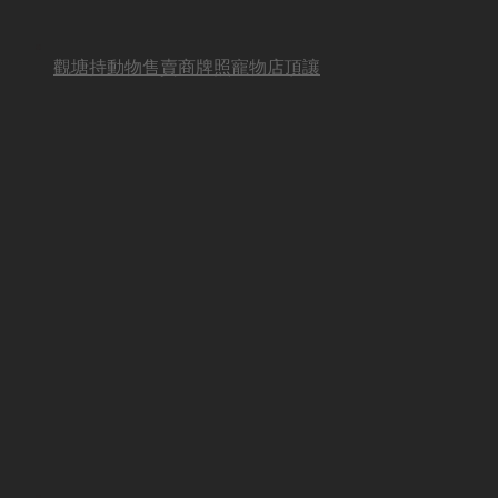
觀塘持動物售賣商牌照寵物店頂讓