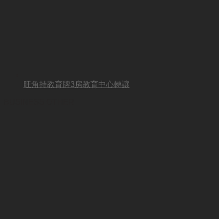
旺角持教育牌3房教育中心轉讓
BUSINESS OTHER