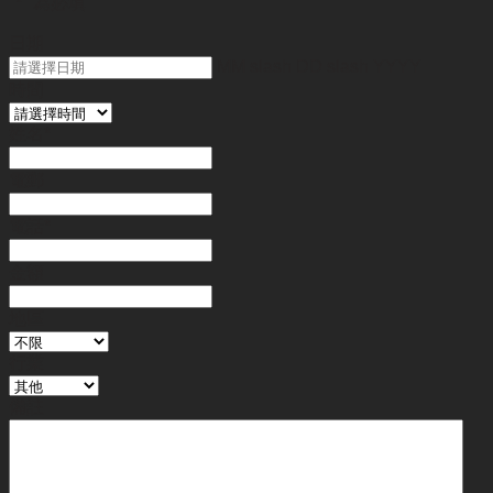
"
*
" 為必填
日期
MM slash DD slash YYYY
時間
姓名
*
電郵
電話
*
金額
地區
行業
備註