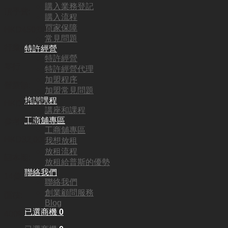
購入業務登記
頂手費:
購入流程
買家保障
HKD
450,000
常見問題
行業:
特許經營
特許經營
琴行
特許經營代理
加盟程序
營業額:
加盟常見問題
培訓課程
HKD64,000
講座和課程
工商舖專區
參考利潤:
工商舖專區
HKD32,000
我想放租
放租流程
回本期:
放租給普斯的優勢
聯絡我們
14個月
聯絡我們
創業顧問服務
面積:
Blog
已選商機
0
400呎