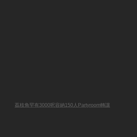
荔枝角罕有3000呎容納150人Partyroom轉讓