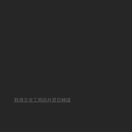
觀塘主攻工商區外賣店轉讓