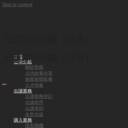
Skip to content
元朗琴行出讓（已售）
元朗琴行出讓（已售）
首頁
公司介紹
關於普斯
成功故事分享
HKD
450,000
創業新聞故事
人才招募
出讓業務
代號:
出讓業務登記
出讓程序
CO2685
出讓準則
地區:
生意估值
購入業務
元朗
現有商機