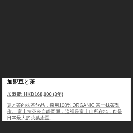
加盟豆と茶
加盟费: HKD168,000 (3年)
豆と茶的抹茶飲品，採用100% ORGANIC 富士抹茶製
作。 富士抹茶來自靜岡縣，這裡是富士山所在地，也是
日本最大的茶葉產區。