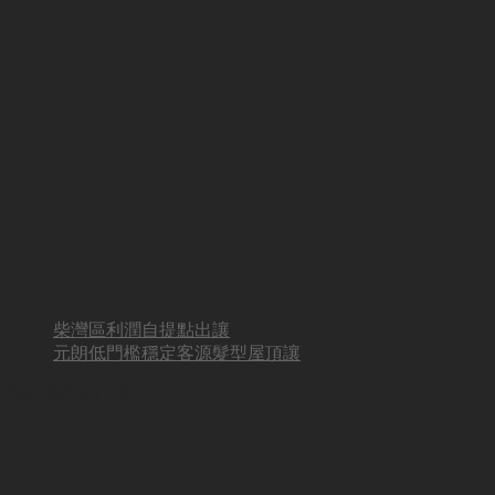
柴灣區利潤自提點出讓
元朗低門檻穩定客源髮型屋頂讓
BUSINESS HOT