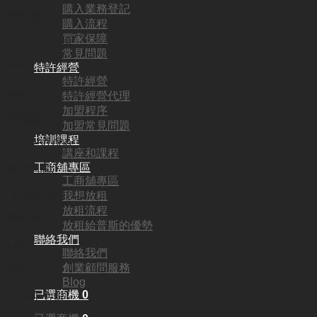
購入業務登記
頂手費:
購入流程
買家保障
HKD
200,000
常見問題
行業:
特許經營
特許經營
美容
特許經營代理
加盟程序
營業額:
加盟常見問題
培訓課程
HKD250,000
講座和課程
工商舖專區
參考利潤:
工商舖專區
HKD63,000
我想放租
放租流程
回本期:
放租給普斯的優勢
聯絡我們
3個月
聯絡我們
創業顧問服務
面積:
Blog
已選商機
0
1400平方呎