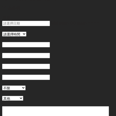
"
*
" 為必填
日期
MM slash DD slash YYYY
時間
姓名
*
電郵
電話
*
金額
地區
行業
備註