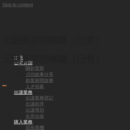
Skip to content
元朗美容院轉讓（已售）
元朗美容院轉讓（已售）
首頁
公司介紹
關於普斯
成功故事分享
HKD
200,000
創業新聞故事
人才招募
出讓業務
代號:
出讓業務登記
出讓程序
SR4245
出讓準則
地區:
生意估值
購入業務
元朗
現有商機