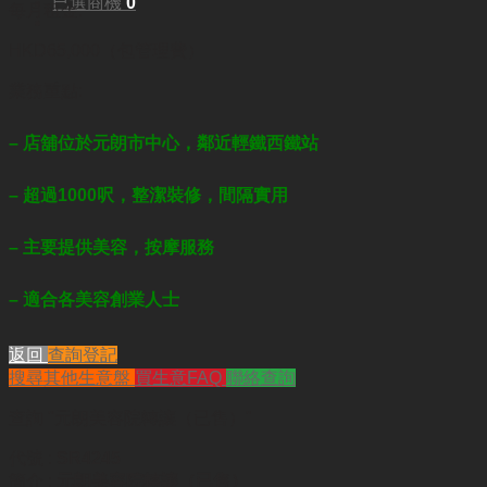
已選商機
0
每月租金:
HKD65,000（包管理費）
業務重點:
– 店舖位於元朗市中心，鄰近輕鐵西鐵站
– 超過1000呎，整潔裝修，間隔實用
– 主要提供美容
，按摩
服務
– 適合各美容創業人士
返回
查詢登記
搜尋其他生意盤
買生意FAQ
聯絡查詢
查詢
"元朗美容院轉讓（已售）"
代號 :
SR4245
簡介 :
元朗美容院轉讓（已售）