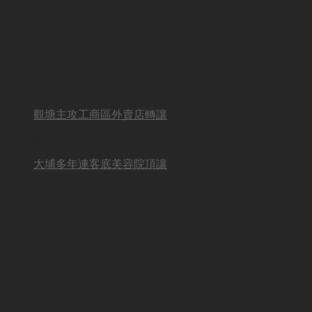
觀塘主攻工商區外賣店轉讓
BUSINESS OTHER
大埔多年連客底美容院頂讓