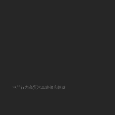
屯門行內高質汽車維修店轉讓