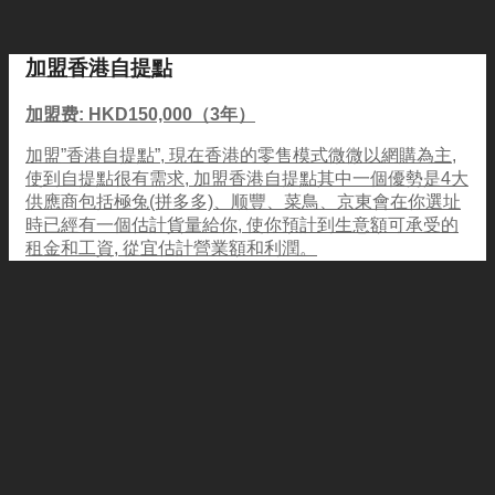
加盟香港自提點
加盟费: HKD150,000（3年）
加盟”香港自提點”, 現在香港的零售模式微微以網購為主,
使到自提點很有需求, 加盟香港自提點其中一個優勢是4大
供應商包括極兔(拼多多)、顺豐、菜鳥、京東會在你選址
時已經有一個估計貨量給你, 使你預計到生意額可承受的
租金和工資, 從宜估計營業額和利潤。