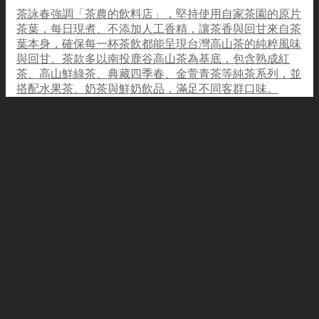
茶詠春強調「茶農的飲料店」，堅持使用自家茶園的原片
茶葉，每日現煮、不添加人工香精，讓茶香與回甘來自茶
葉本身，確保每一杯茶飲都能呈現台灣高山茶的純粹風味
與回甘。茶款多以南投鹿谷高山茶為基底，包含熟成紅
茶、高山鮮綠茶、典藏四季春、金萱青茶等純茶系列，並
搭配水果茶、奶茶與鮮奶飲品，滿足不同客群口味。