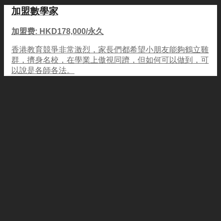
加盟數學家
加盟费: HKD178,000/永久
香港教育競爭非常激烈，家長們都希望小朋友能夠鶴立雞
群，擠身名校，在學業上傲視同躋，但如何可以做到，可
以說是各師各法。