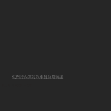
屯門行內高質汽車維修店轉讓
BUSINESS HOT