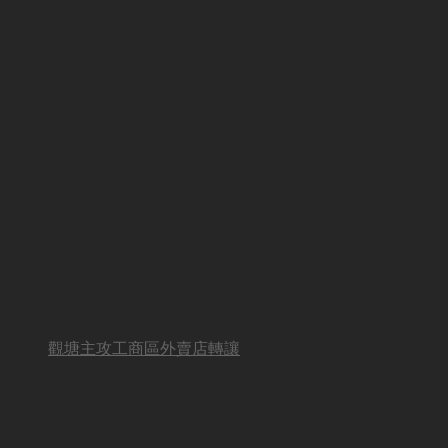
觀塘主攻工商區外賣店轉讓