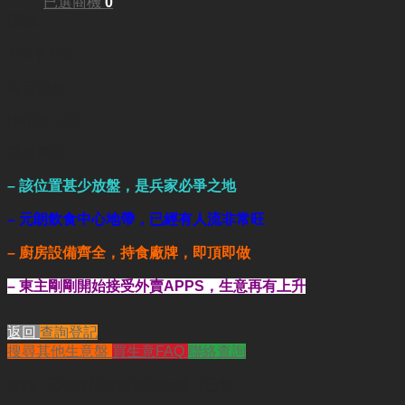
已選商機
0
面積:
150平方呎
每月租金:
HKD57,000
業務重點:
– 該位置甚少放盤，是兵家必爭之地
– 元朗飲食中心地帶，已經有人流非常旺
– 廚房設備齊全，持食廠牌，即頂即做
– 東主剛剛開始接受外賣APPS，生意再有上升
返回
查詢登記
搜尋其他生意盤
買生意FAQ
聯絡查詢
查詢
"元朗靚位珍珠奶茶出讓（已售）"