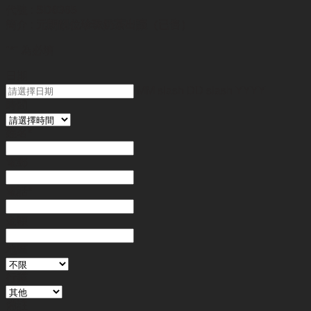
代號 :
SD6365
簡介 :
元朗靚位珍珠奶茶出讓（已售）
"
*
" 為必填
日期
MM slash DD slash YYYY
時間
姓名
*
電郵
電話
*
金額
地區
行業
備註