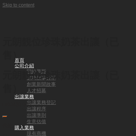
Skip to content
元朗靚位珍珠奶茶出讓（已
售）
首頁
公司介紹
關於普斯
元朗靚位珍珠奶茶出讓（已
成功故事分享
創業新聞故事
售）
人才招募
出讓業務
出讓業務登記
HKD
430,000
出讓程序
出讓準則
生意估值
代號:
購入業務
現有商機