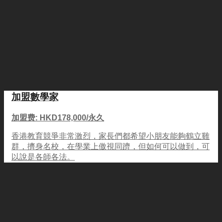
加盟數學家
加盟费: HKD178,000/永久
香港教育競爭非常激烈，家長們都希望小朋友能夠鶴立雞
群，擠身名校，在學業上傲視同躋，但如何可以做到，可
以說是各師各法。