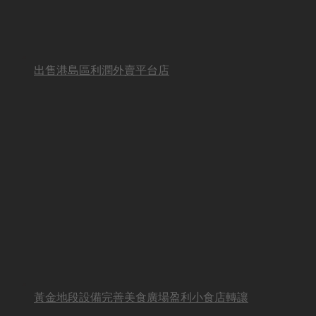
出售港島區利潤外賣平台店
黃金地段設備完善美食廣場盈利小食店轉讓