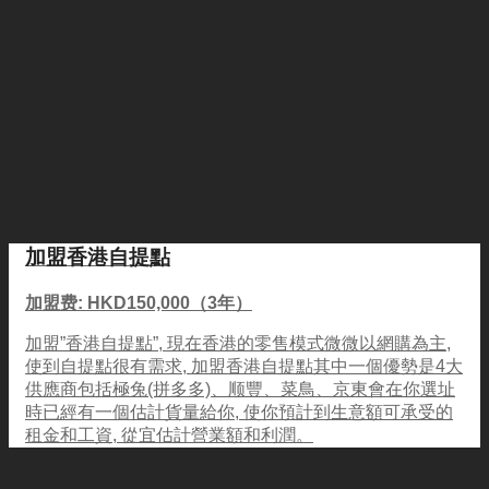
加盟香港自提點
加盟费: HKD150,000（3年）
加盟”香港自提點”, 現在香港的零售模式微微以網購為主,
使到自提點很有需求, 加盟香港自提點其中一個優勢是4大
供應商包括極兔(拼多多)、顺豐、菜鳥、京東會在你選址
時已經有一個估計貨量給你, 使你預計到生意額可承受的
租金和工資, 從宜估計營業額和利潤。