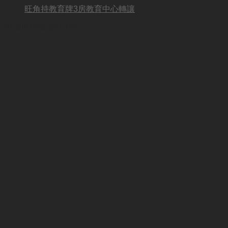
旺角持教育牌3房教育中心轉讓
BUSINESS OTHER