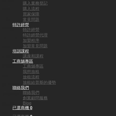
SD6365
購入業務登記
購入流程
地區:
買家保障
元朗
常見問題
特許經營
頂手費:
特許經營
特許經營代理
HKD
430,000
加盟程序
加盟常見問題
行業:
培訓課程
講座和課程
外賣店
工商舖專區
工商舖專區
營業額:
我想放租
N/A
放租流程
放租給普斯的優勢
參考利潤:
聯絡我們
聯絡我們
資產轉讓
創業顧問服務
Blog
回本期:
已選商機
0
N/A