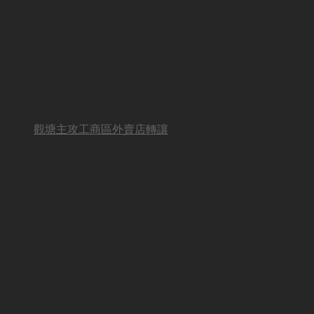
觀塘主攻工商區外賣店轉讓