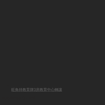
旺角持教育牌3房教育中心轉讓
BUSINESS OTHER