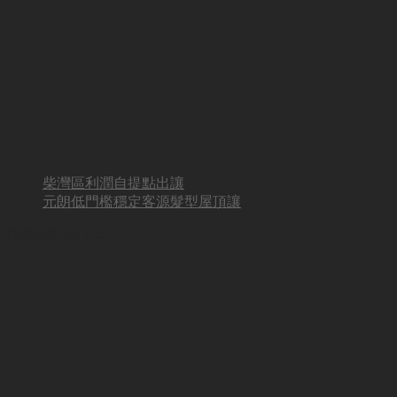
柴灣區利潤自提點出讓
元朗低門檻穩定客源髮型屋頂讓
BUSINESS HOT