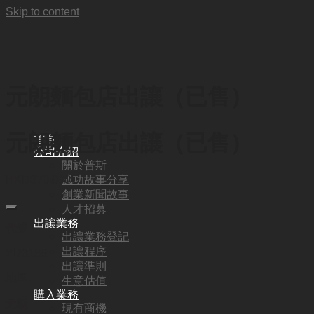
Skip to content
元朗麵包店出讓（已售）
元朗麵包店出讓（已售）
首頁
公司介紹
關於普斯
成功故事分享
HKD
670,000
創業新聞故事
人才招募
出讓業務
代號:
出讓業務登記
出讓程序
YR3159
出讓準則
地區:
生意估值
購入業務
元朗
現有商機