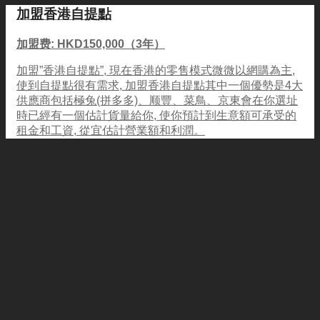
加盟香港自提點
加盟费: HKD150,000（3年）
加盟”香港自提點”, 現在香港的零售模式微微以網購為主,
使到自提點很有需求, 加盟香港自提點其中一個優勢是4大
供應商包括極兔(拼多多)、顺豐、菜鳥、京東會在你選址
時已經有一個估計貨量給你, 使你預計到生意額可承受的
租金和工資, 從宜估計營業額和利潤。