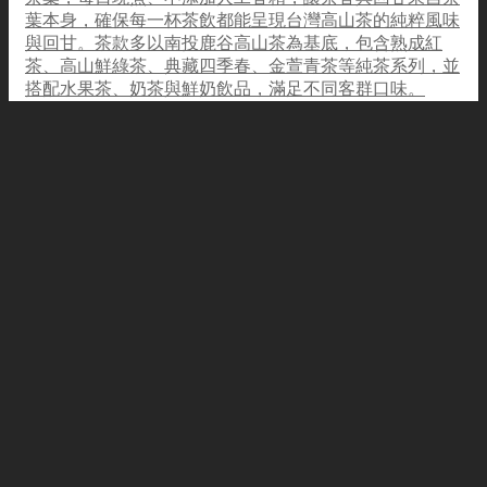
葉本身，確保每一杯茶飲都能呈現台灣高山茶的純粹風味
與回甘。茶款多以南投鹿谷高山茶為基底，包含熟成紅
茶、高山鮮綠茶、典藏四季春、金萱青茶等純茶系列，並
搭配水果茶、奶茶與鮮奶飲品，滿足不同客群口味。