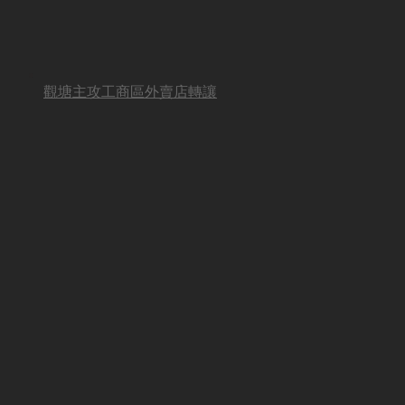
觀塘主攻工商區外賣店轉讓