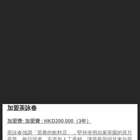
加盟茶詠春
加盟费: 加盟費 : HKD200,000（3年）
茶詠春強調「茶農的飲料店」，堅持使用自家茶園的原片
茶葉，每日現煮、不添加人工香精，讓茶香與回甘來自茶