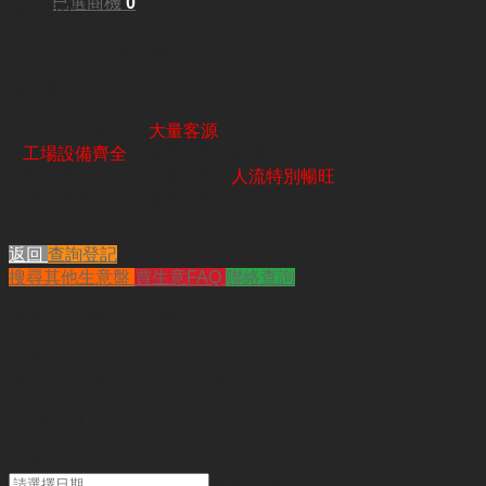
已選商機
0
每月租金:
HKD60,000（管理費HKD3,500）
業務重點:
– 位於大型屋邨 ，
大量客源
–
工場設備齊全
，接手可馬上經
營
– 每日早上或下午放學時間，
人流特別暢旺
– 適合家庭式或投資者經營
返回
查詢登記
搜尋其他生意盤
買生意FAQ
聯絡查詢
查詢
"元朗麵包店出讓（已售）"
代號 :
YR3159
簡介 :
元朗麵包店出讓（已售）
"
*
" 為必填
日期
MM slash DD slash YYYY