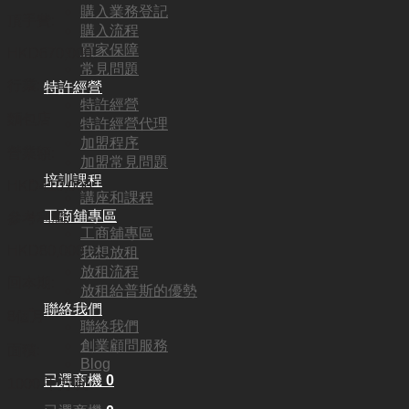
購入業務登記
頂手費:
購入流程
買家保障
HKD
670,000
常見問題
行業:
特許經營
特許經營
麵包店
特許經營代理
加盟程序
營業額:
加盟常見問題
培訓課程
HKD410,000
講座和課程
工商舖專區
參考利潤:
工商舖專區
HKD80,000
我想放租
放租流程
回本期:
放租給普斯的優勢
聯絡我們
8個月
聯絡我們
創業顧問服務
面積:
Blog
已選商機
0
1000 平方呎