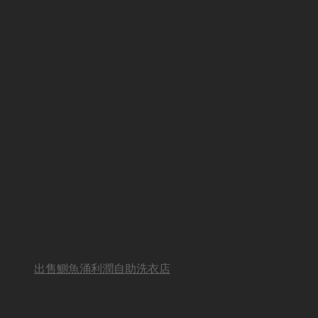
出售鰂魚涌利潤自助洗衣店