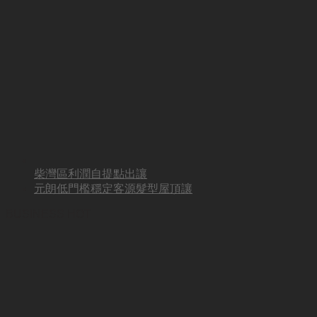
柴灣區利潤自提點出讓
元朗低門檻穩定客源髮型屋頂讓
BUSINESS HOT