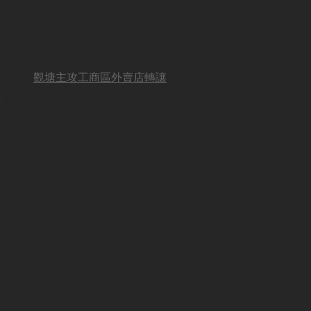
觀塘主攻工商區外賣店轉讓
BUSINESS OTHER