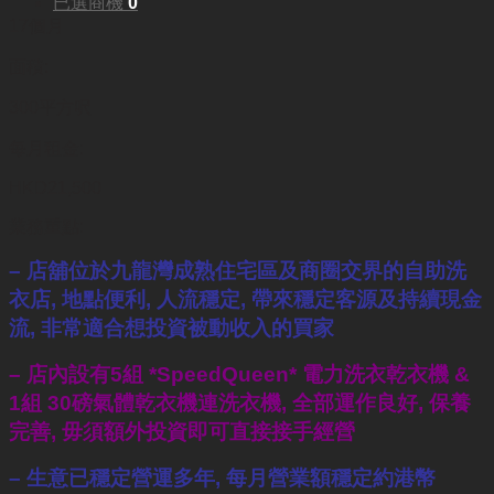
已選商機
0
17個月
面積:
300平方呎
每月租金:
HKD21,500
業務重點:
– 店舖位於九龍灣成熟住宅區及商圈交界的自助洗
衣店,
地點便利, 人流穩定, 帶來穩定客源及持續現金
流,
非常適合想投資被動收入的買家
– 店內設有5組 *SpeedQueen* 電力洗衣乾衣機 &
1組 30磅氣體乾衣機連洗衣機, 全部運作良好, 保養
完善,
毋須額外投資即可直接接手經營
– 生意已穩定營運多年, 每月營業額穩定約港幣