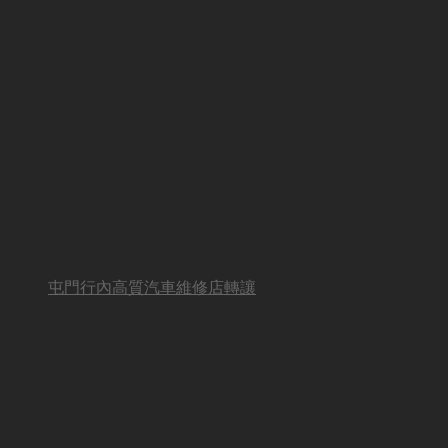
屯門行內高質汽車維修店轉讓