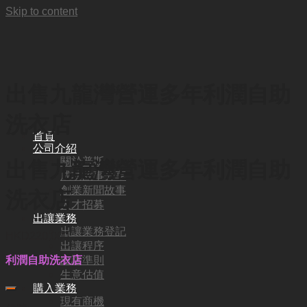
Skip to content
出售九龍灣營運多年利潤自助
洗衣店
首頁
公司介紹
關於普斯
出售九龍灣營運多年利潤自助
成功故事分享
創業新聞故事
洗衣店
人才招募
出讓業務
出讓業務登記
HKD
220,000
出讓程序
出讓準則
利潤自助洗衣店
生意估值
購入業務
現有商機