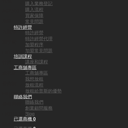
代號:
購入業務登記
購入流程
AG6503
買家保障
地區:
常見問題
特許經營
九龍灣
特許經營
特許經營代理
頂手費:
加盟程序
加盟常見問題
HKD
220,000
培訓課程
講座和課程
行業:
工商舖專區
工商舖專區
洗衣店
我想放租
營業額:
放租流程
放租給普斯的優勢
HKD39,500
聯絡我們
聯絡我們
參考利潤:
創業顧問服務
Blog
HKD13,500
已選商機
0
回本期: