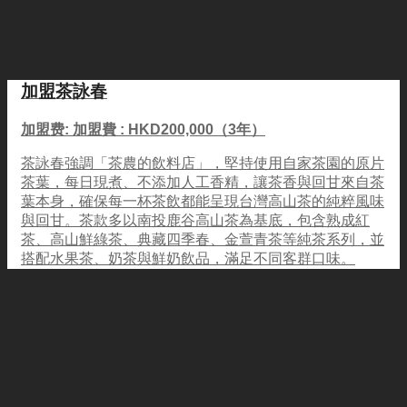
加盟茶詠春
加盟费: 加盟費 : HKD200,000（3年）
茶詠春強調「茶農的飲料店」，堅持使用自家茶園的原片
茶葉，每日現煮、不添加人工香精，讓茶香與回甘來自茶
葉本身，確保每一杯茶飲都能呈現台灣高山茶的純粹風味
與回甘。茶款多以南投鹿谷高山茶為基底，包含熟成紅
茶、高山鮮綠茶、典藏四季春、金萱青茶等純茶系列，並
搭配水果茶、奶茶與鮮奶飲品，滿足不同客群口味。