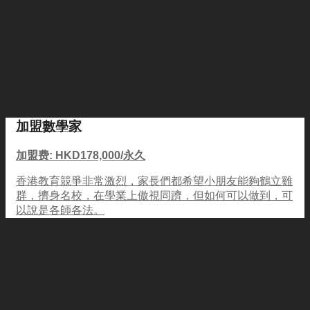
加盟數學家
加盟费: HKD178,000/永久
香港教育競爭非常激烈，家長們都希望小朋友能夠鶴立雞
群，擠身名校，在學業上傲視同躋，但如何可以做到，可
以說是各師各法。