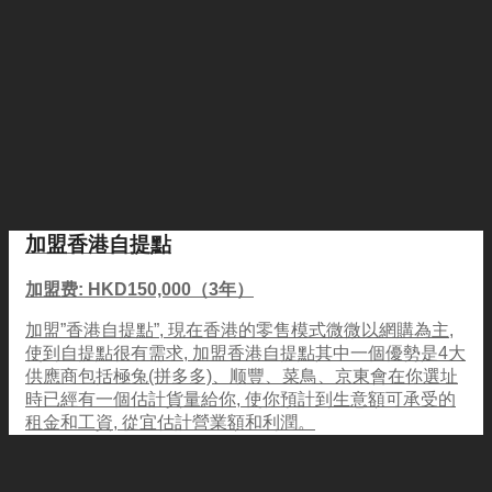
加盟香港自提點
加盟费: HKD150,000（3年）
加盟”香港自提點”, 現在香港的零售模式微微以網購為主,
使到自提點很有需求, 加盟香港自提點其中一個優勢是4大
供應商包括極兔(拼多多)、顺豐、菜鳥、京東會在你選址
時已經有一個估計貨量給你, 使你預計到生意額可承受的
租金和工資, 從宜估計營業額和利潤。