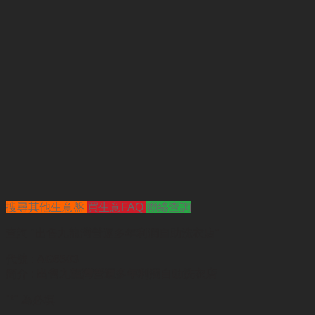
搜尋其他生意盤
買生意FAQ
聯絡查詢
查詢
"出售九龍灣營運多年利潤自助洗衣店"
代號 :
AG6503
簡介 :
出售九龍灣營運多年利潤自助洗衣店
"
*
" 為必填