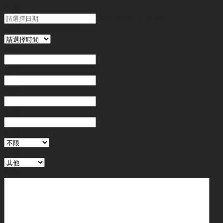
日期
MM slash DD slash YYYY
時間
姓名
*
電郵
電話
*
金額
地區
行業
備註