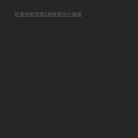
旺角持教育牌3房教育中心轉讓
BUSINESS OTHER