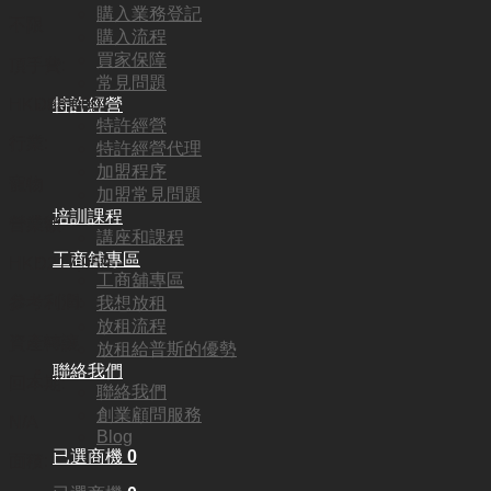
購入業務登記
不限
購入流程
買家保障
頂手費:
常見問題
特許經營
HKD
88,000
特許經營
行業:
特許經營代理
加盟程序
寵物
加盟常見問題
培訓課程
營業額:
講座和課程
工商舖專區
HKD217,959
工商舖專區
參考利潤:
我想放租
放租流程
資產轉讓
放租給普斯的優勢
聯絡我們
回本期:
聯絡我們
創業顧問服務
N/A
Blog
已選商機
0
面積: