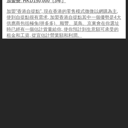
加盟费: HKD150,000（3年）
加盟”香港自提點”, 現在香港的零售模式微微以網購為主,
使到自提點很有需求, 加盟香港自提點其中一個優勢是4大
供應商包括極兔(拼多多)、顺豐、菜鳥、京東會在你選址
時已經有一個估計貨量給你, 使你預計到生意額可承受的
租金和工資, 從宜估計營業額和利潤。