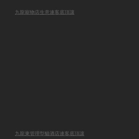
九龍寵物店生意連客底頂讓
九龍東管理型貓酒店連客底頂讓