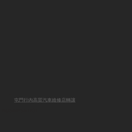
屯門行內高質汽車維修店轉讓
BUSINESS HOT