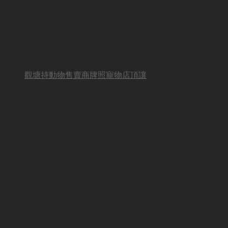
觀塘持動物售賣商牌照寵物店頂讓