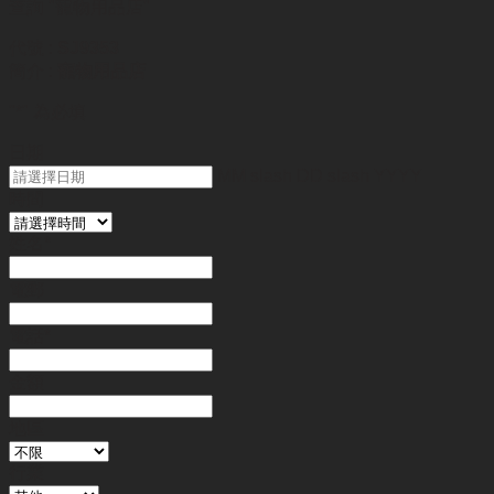
查詢
"寵物用品店"
代號 :
SJ9353
簡介 :
寵物用品店
"
*
" 為必填
日期
MM slash DD slash YYYY
時間
姓名
*
電郵
電話
*
金額
地區
行業