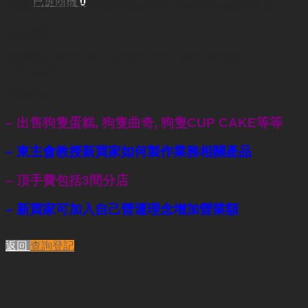
已選商機
0
(跑馬地)250平方呎/(荃灣)350平方呎/(將軍澳)450平方呎
每月租金:
(跑馬地)HKD32,000 / (荃灣)HKD57,000 /(將軍澳)
HKD45,000
業務重點:
– 出售狗隻蛋糕, 狗隻曲奇, 狗隻CUP CAKE等等
– 東主會教授新買家如何製作業務相關產品
– 頂手費包括3間分店
– 新買家可加入自己營運理念增加營業額
返回
查詢登記