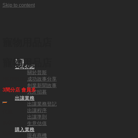
Skip to content
寵物用品店
寵物用品店
首頁
公司介紹
關於普斯
成功故事分享
HKD
88,000
創業新聞故事
3間分店 會員多
人才招募
出讓業務
出讓業務登記
出讓程序
代號:
出讓準則
SJ9353
生意估值
購入業務
地區:
現有商機