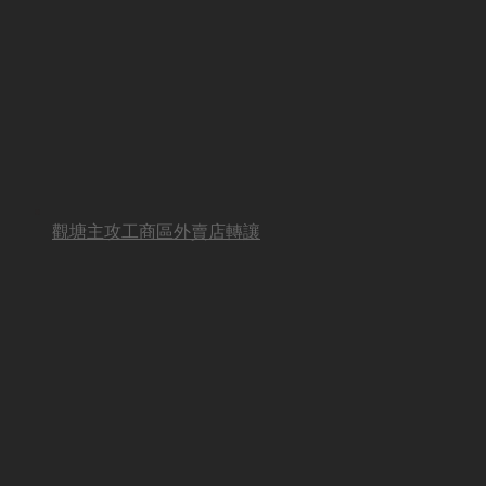
觀塘主攻工商區外賣店轉讓