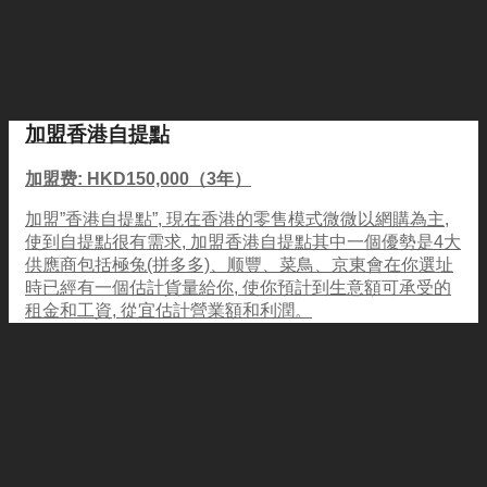
加盟香港自提點
加盟费: HKD150,000（3年）
加盟”香港自提點”, 現在香港的零售模式微微以網購為主,
使到自提點很有需求, 加盟香港自提點其中一個優勢是4大
供應商包括極兔(拼多多)、顺豐、菜鳥、京東會在你選址
時已經有一個估計貨量給你, 使你預計到生意額可承受的
租金和工資, 從宜估計營業額和利潤。