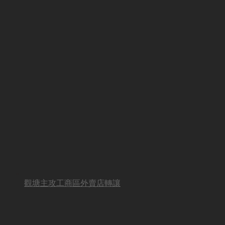
觀塘主攻工商區外賣店轉讓