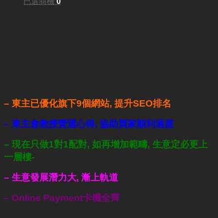
已選商機
0
面積:
280平方呎
每月租金:
HKD16,000
業務重點:
– 東主已優化旗下9個網站, 提升SEO排名
– 東主會教授營運心得, 協助買家順利過渡
– 現在只做1對1配對, 如再增加範疇, 生意定必更上
一層樓-
– 生意發展潛力大, 漸上軌道
– Online Payment卡機全齊