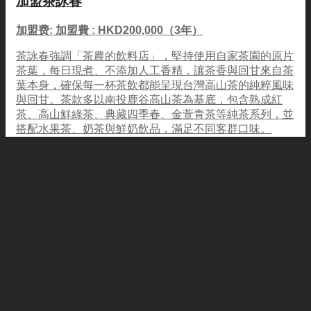
加盟茶詠春
加盟费: 加盟費 : HKD200,000（3年）
茶詠春強調「茶農的飲料店」，堅持使用自家茶園的原片
茶葉，每日現煮、不添加人工香精，讓茶香與回甘來自茶
葉本身，確保每一杯茶飲都能呈現台灣高山茶的純粹風味
與回甘。茶款多以南投鹿谷高山茶為基底，包含熟成紅
茶、高山鮮綠茶、典藏四季春、金萱青茶等純茶系列，並
搭配水果茶、奶茶與鮮奶飲品，滿足不同客群口味。