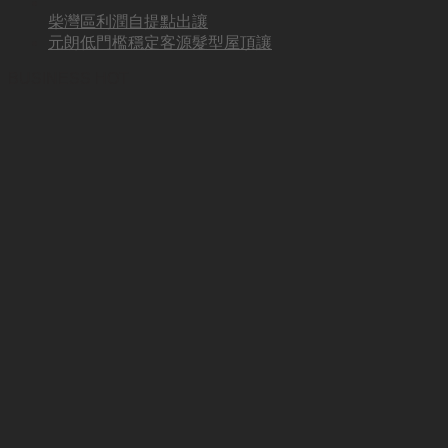
柴灣區利潤自提點出讓
元朗低門檻穩定客源髮型屋頂讓
BUSINESS HOT