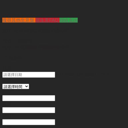
搜尋其他生意盤
買生意FAQ
聯絡查詢
查詢
"出售高端客戶配對約會公司"
代號 :
KA9970
簡介 :
出售高端客戶配對約會公司
"
*
" 為必填
日期
MM slash DD slash YYYY
時間
姓名
*
電郵
電話
*
金額