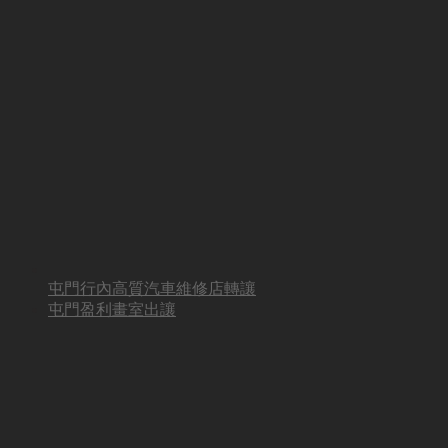
屯門行內高質汽車維修店轉讓
屯門盈利畫室出讓