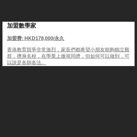
加盟數學家
加盟费: HKD178,000/永久
香港教育競爭非常激烈，家長們都希望小朋友能夠鶴立雞
群，擠身名校，在學業上傲視同躋，但如何可以做到，可
以說是各師各法。