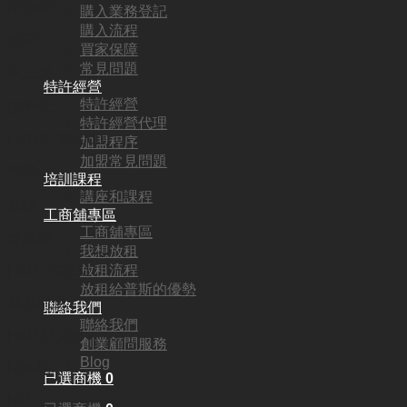
KA9970
購入業務登記
購入流程
地區:
買家保障
常見問題
中上環
特許經營
特許經營
頂手費:
特許經營代理
HKD
3,780,000
加盟程序
加盟常見問題
行業:
培訓課程
講座和課程
其他
工商舖專區
工商舖專區
營業額:
我想放租
放租流程
HKD129,431
放租給普斯的優勢
參考利潤:
聯絡我們
聯絡我們
HKD34,256
創業顧問服務
Blog
回本期:
已選商機
0
N/A