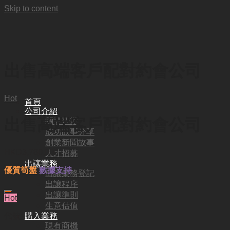
Skip to content
出售高端客戶配對約會公司
Hot
首頁
公司介紹
出售高端客戶配對約會公司
關於普斯
成功故事分享
創業新聞故事
HKD
3,780,000
人才招募
出讓業務
優質筍盤
數據支持
出讓業務登記
出讓程序
出讓準則
Hot
生意估值
代號:
購入業務
現有商機