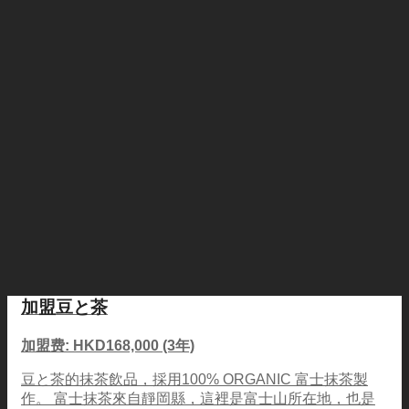
加盟豆と茶
加盟费: HKD168,000 (3年)
豆と茶的抹茶飲品，採用100% ORGANIC 富士抹茶製
作。 富士抹茶來自靜岡縣，這裡是富士山所在地，也是