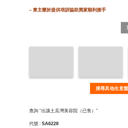
–
東主樂於提供培訓協助買家順利接手
搜尋其他生意
查詢
"出讓土瓜灣美容院（已售）"
代號 :
SA6228