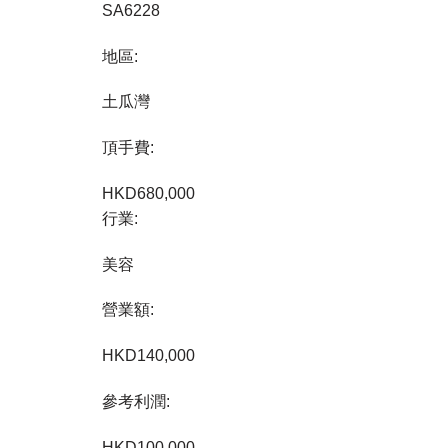
SA6228
地區:
土瓜灣
頂手費:
HKD
680,000
行業:
美容
營業額:
HKD140,000
參考利潤:
HKD100,000