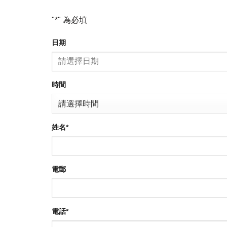
"
*
" 為必填
日期
時間
姓名
*
電郵
電話
*