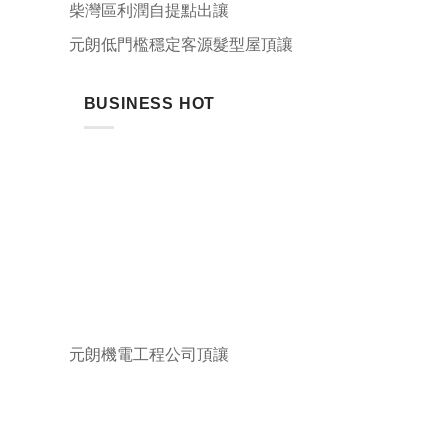
柴灣區利潤自提點出讓
元朗低門檻穩定客源髮型屋頂讓
BUSINESS HOT
元朗機電工程公司頂讓