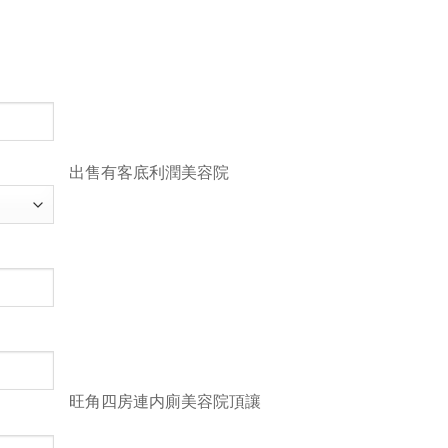
MM
slash
DD
出售有客底利潤美容院
slash
YYYY
旺角四房連内廁美容院頂讓