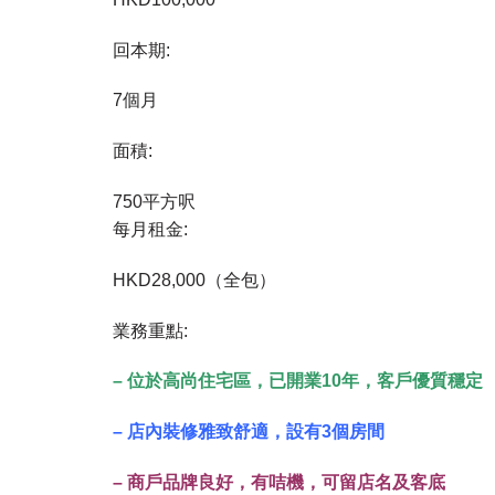
回本期:
7個月
面積:
750平方呎
每月租金:
HKD28,000（全包）
業務重點:
– 位於高尚住宅區，已開業10年，客戶優質穩定
– 店內裝修雅致舒適，設有3個房間
– 商戶品牌良好，有咭機，可留店名及客底