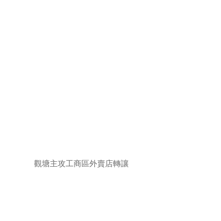
觀塘主攻工商區外賣店轉讓