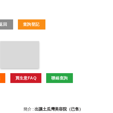
返回
查詢登記
盤
買生意FAQ
聯絡查詢
簡介 :
出讓土瓜灣美容院（已售）