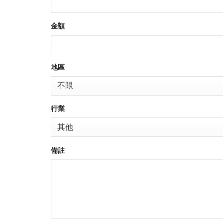
金額
地區
行業
備註