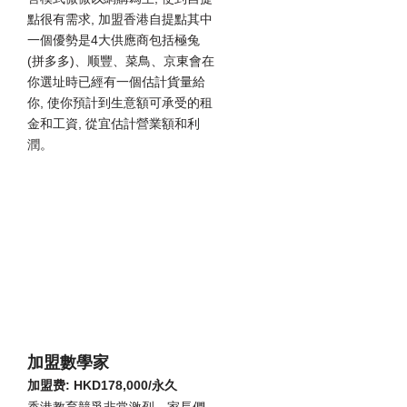
點很有需求, 加盟香港自提點其中
一個優勢是4大供應商包括極兔
(拼多多)、顺豐、菜鳥、京東會在
你選址時已經有一個估計貨量給
你, 使你預計到生意額可承受的租
金和工資, 從宜估計營業額和利
潤。
加盟數學家
加盟费: HKD178,000/永久