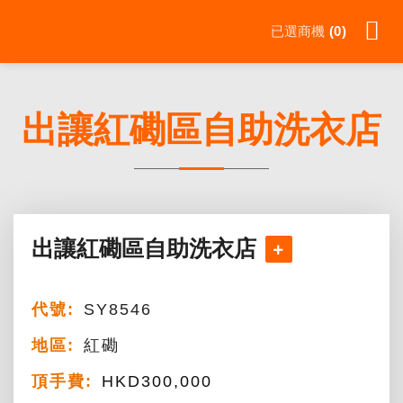
Skip
已選商機
0
to
content
出讓紅磡區自助洗衣店
出讓紅磡區自助洗衣店
代號:
SY8546
地區:
紅磡
頂手費:
HKD
300,000