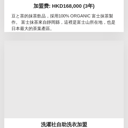
加盟费: HKD168,000 (3年)
豆と茶的抹茶飲品，採用100% ORGANIC 富士抹茶製
作。 富士抹茶來自靜岡縣，這裡是富士山所在地，也是
日本最大的茶葉產區。
洗濯社自助洗衣加盟