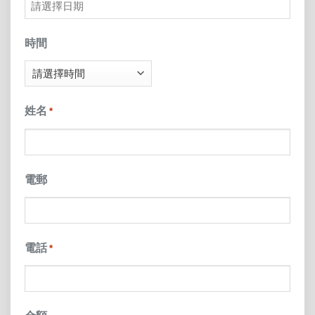
MM
slash
時間
DD
slash
姓名
*
YYYY
電郵
電話
*