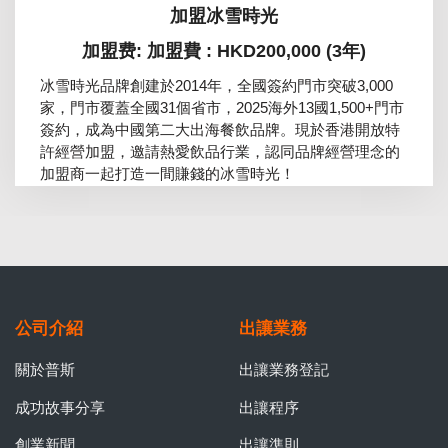
加盟冰雪時光
加盟费: 加盟費 : HKD200,000 (3年)
冰雪時光品牌創建於2014年，全國簽約門市突破3,000
家，門市覆蓋全國31個省市，2025海外13國1,500+門市
簽約，成為中國第二大出海餐飲品牌。現於香港開放特
許經營加盟，邀請熱愛飲品行業，認同品牌經營理念的
加盟商一起打造一間賺錢的冰雪時光！
公司介紹
出讓業務
關於普斯
出讓業務登記
成功故事分享
出讓程序
創業新聞
出讓準則