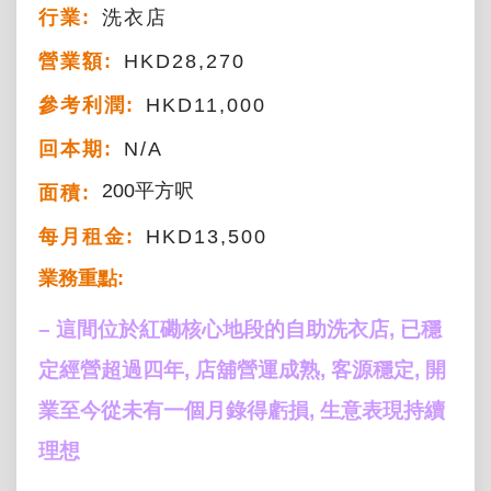
行業:
洗衣店
營業額:
HKD28,270
參考利潤:
HKD11,000
回本期:
N/A
200平方呎
面積:
每月租金:
HKD13,500
業務重點:
– 這間位於紅磡核心地段的自助洗衣店, 已穩
定經營超過四年, 店舖營運成熟, 客源穩定, 開
業至今從未有一個月錄得虧損, 生意表現持續
理想