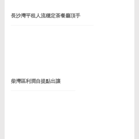
長沙灣平租人流穩定茶餐廳頂手
柴灣區利潤自提點出讓