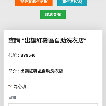
搜尋其他生意盤
買生意FAQ
聯絡查詢
查詢
"出讓紅磡區自助洗衣店"
代號 :
SY8546
簡介 :
出讓紅磡區自助洗衣店
"
" 為必填
*
日期