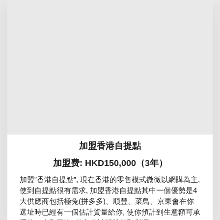
加盟香港自提點
加盟费: HKD150,000（3年）
加盟”香港自提點”, 現在香港的零售模式微微以網購為主,
使到自提點很有需求, 加盟香港自提點其中一個優勢是4
大供應商包括極兔(拼多多)、顺豐、菜鳥、京東會在你
選址時已經有一個估計貨量給你, 使你預計到生意額可承