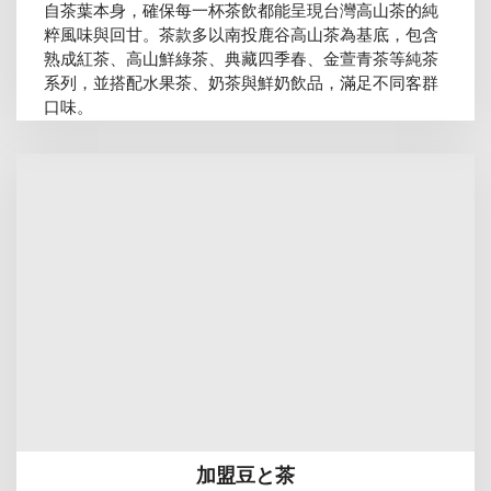
自茶葉本身，確保每一杯茶飲都能呈現台灣高山茶的純
粹風味與回甘。茶款多以南投鹿谷高山茶為基底，包含
熟成紅茶、高山鮮綠茶、典藏四季春、金萱青茶等純茶
系列，並搭配水果茶、奶茶與鮮奶飲品，滿足不同客群
口味。
加盟豆と茶