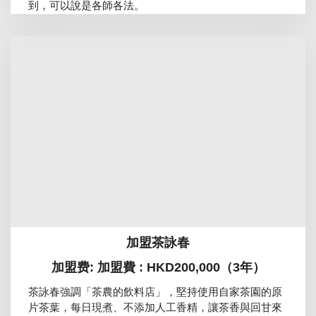
到，可以說是各師各法。
加盟茶詠春
加盟费: 加盟費 : HKD200,000（3年）
茶詠春強調「茶農的飲料店」，堅持使用自家茶園的原
片茶葉，每日現煮、不添加人工香精，讓茶香與回甘來