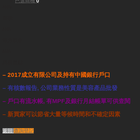
已選商機
0
N/A
面積:
N/A
每月租金:
N/A
業務重點:
– 2017成立有限公司及持有中國銀行戶口
– 有核數報告, 公司業務性質是美容產品批發
– 戶口有流水帳, 有MPF及銀行月結帳單可供查閱
– 新買家可以節省大量等候時間和不確定因素
返回
查詢登記