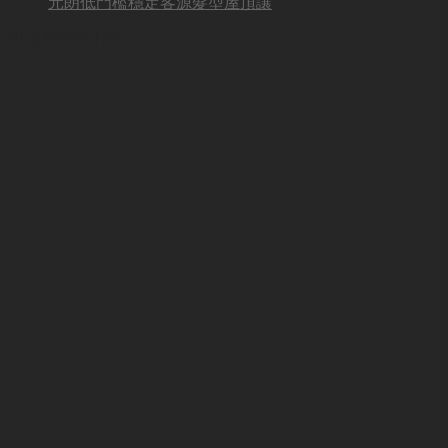
元朗低門檻穩定客源髮型屋頂讓
BUSINESS HOT