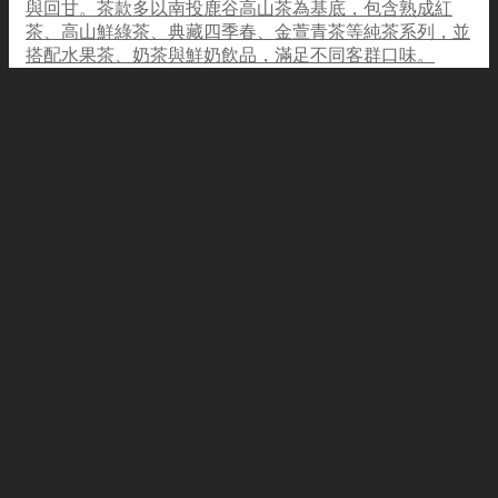
與回甘。茶款多以南投鹿谷高山茶為基底，包含熟成紅
茶、高山鮮綠茶、典藏四季春、金萱青茶等純茶系列，並
搭配水果茶、奶茶與鮮奶飲品，滿足不同客群口味。