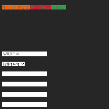
搜尋其他生意盤
買生意FAQ
聯絡查詢
查詢
"出讓2017年有限公司連中銀戶口"
代號 :
SY7976
簡介 :
出讓2017年有限公司連中銀戶口
"
*
" 為必填
日期
MM slash DD slash YYYY
時間
姓名
*
電郵
電話
*
金額