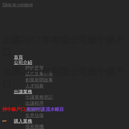
Skip to content
出讓2017年有限公司連中銀戶
口
首頁
公司介紹
關於普斯
出讓2017年有限公司連中銀戶
成功故事分享
創業新聞故事
口
人才招募
出讓業務
出讓業務登記
HKD
128,000
出讓程序
出讓準則
持中銀戶口
有MPF及流水帳目
生意估值
購入業務
現有商機