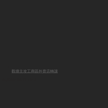
觀塘主攻工商區外賣店轉讓
BUSINESS OTHER