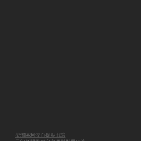
柴灣區利潤自提點出讓