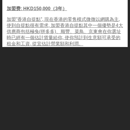
加盟费: HKD150,000（3年）
加盟”香港自提點”, 現在香港的零售模式微微以網購為主,
使到自提點很有需求, 加盟香港自提點其中一個優勢是4大
供應商包括極兔(拼多多)、顺豐、菜鳥、京東會在你選址
時已經有一個估計貨量給你, 使你預計到生意額可承受的
租金和工資, 從宜估計營業額和利潤。