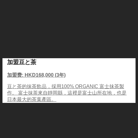
加盟豆と茶
加盟费: HKD168,000 (3年)
豆と茶的抹茶飲品，採用100% ORGANIC 富士抹茶製
作。 富士抹茶來自靜岡縣，這裡是富士山所在地，也是
日本最大的茶葉產區。