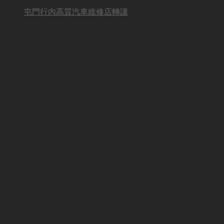
屯門行內高質汽車維修店轉讓