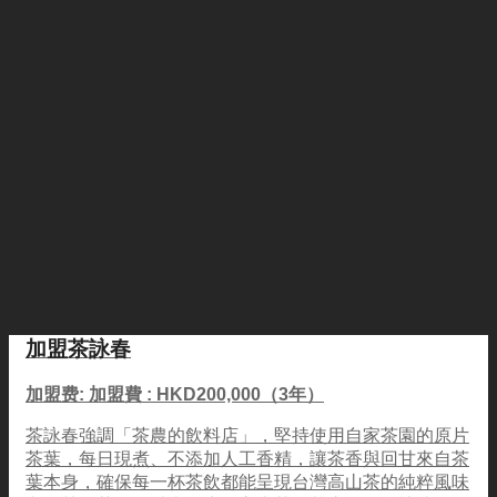
加盟茶詠春
加盟费: 加盟費 : HKD200,000（3年）
茶詠春強調「茶農的飲料店」，堅持使用自家茶園的原片
茶葉，每日現煮、不添加人工香精，讓茶香與回甘來自茶
葉本身，確保每一杯茶飲都能呈現台灣高山茶的純粹風味