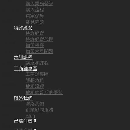
代號:
購入業務登記
購入流程
SY7976
買家保障
地區:
常見問題
特許經營
土瓜灣
特許經營
特許經營代理
頂手費:
加盟程序
加盟常見問題
HKD
128,000
培訓課程
講座和課程
行業:
工商舖專區
工商舖專區
有限公司
我想放租
營業額:
放租流程
放租給普斯的優勢
N/A
聯絡我們
聯絡我們
參考利潤:
創業顧問服務
Blog
N/A
已選商機
0
回本期: