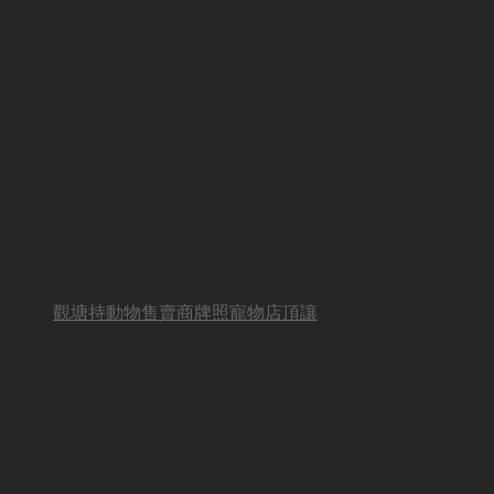
觀塘持動物售賣商牌照寵物店頂讓