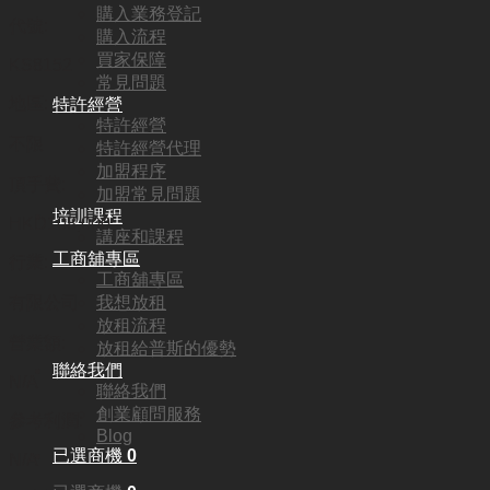
購入業務登記
代號:
購入流程
買家保障
KS8152
常見問題
地區:
特許經營
特許經營
不限
特許經營代理
加盟程序
頂手費:
加盟常見問題
培訓課程
HKD
108,000
講座和課程
工商舖專區
行業:
工商舖專區
我想放租
有限公司
放租流程
營業額:
放租給普斯的優勢
聯絡我們
N/A
聯絡我們
創業顧問服務
參考利潤:
Blog
已選商機
0
N/A