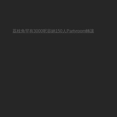
荔枝角罕有3000呎容納150人Partyroom轉讓