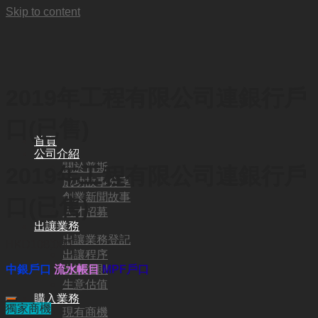
Skip to content
2019年工程有限公司連銀行戶
口(已售)
首頁
公司介紹
關於普斯
2019年工程有限公司連銀行戶
成功故事分享
創業新聞故事
口(已售)
人才招募
出讓業務
出讓業務登記
HKD
108,000
出讓程序
出讓準則
中銀戶口
流水帳目
MPF戶口
生意估值
購入業務
獨家商機
現有商機