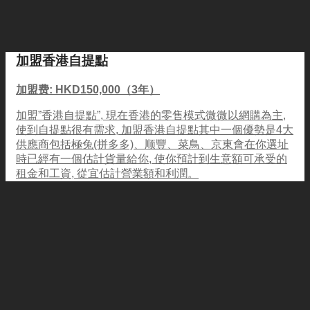
加盟香港自提點
加盟费: HKD150,000（3年）
加盟”香港自提點”, 現在香港的零售模式微微以網購為主,
使到自提點很有需求, 加盟香港自提點其中一個優勢是4大
供應商包括極兔(拼多多)、顺豐、菜鳥、京東會在你選址
時已經有一個估計貨量給你, 使你預計到生意額可承受的
租金和工資, 從宜估計營業額和利潤。