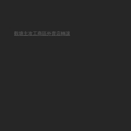
觀塘主攻工商區外賣店轉讓