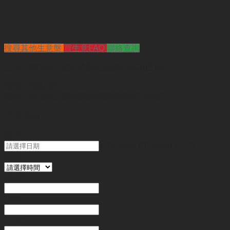
搜尋其他生意盤
買生意FAQ
聯絡查詢
查詢
"2019年工程有限公司連銀行戶口(已售)"
代號 :
KS8152
簡介 :
2019年工程有限公司連銀行戶口(已售)
"
*
" 為必填
日期
MM slash DD slash YYYY
時間
姓名
*
電郵
電話
*