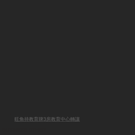
旺角持教育牌3房教育中心轉讓
BUSINESS OTHER