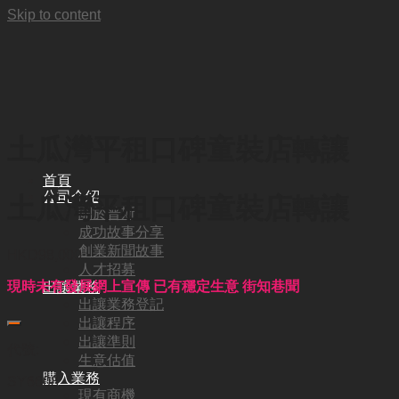
Skip to content
土瓜灣平租口碑童裝店轉讓
首頁
公司介紹
土瓜灣平租口碑童裝店轉讓
關於普斯
成功故事分享
創業新聞故事
HKD
98,000
人才招募
現時未有發展網上宣傳 已有穩定生意 街知巷聞
出讓業務
出讓業務登記
出讓程序
出讓準則
代號:
生意估值
購入業務
SY6608
現有商機