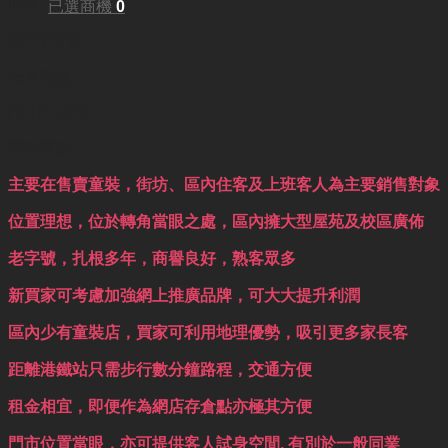
面積:
已選商機
0
300平方呎
每月租金:
HKD10,200
業務重點:
主要在售賣童裝，街坊、區內住客及上班客人為主要銷售對象
位置理想，位於轉角當眼之處，區內擁大型屋苑及校區廣佈
老字號，扎根多年，商譽良好，熟客眾多
新買家可考慮加強網上推廣品牌，可大大提升利潤
區內少有童裝店，買家可利用地理優勢，吸引更多家長客
距離港鐵站只需步行數分鐘路程，交通方便
租金相宜，即便作為網店存倉點亦極其方便
門市位置當眼，亦可提供客人試身空間, 有別於一般同業