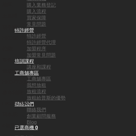
地區:
購入業務登記
購入流程
土瓜灣
買家保障
常見問題
頂手費:
特許經營
特許經營
HKD
98,000
特許經營代理
加盟程序
行業:
加盟常見問題
零售
培訓課程
講座和課程
營業額:
工商舖專區
工商舖專區
HKD47,508
我想放租
放租流程
參考利潤:
放租給普斯的優勢
HKD24,390
聯絡我們
聯絡我們
回本期:
創業顧問服務
Blog
4個月
已選商機
0