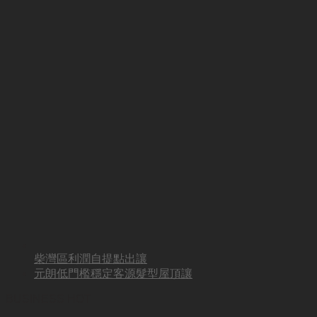
柴灣區利潤自提點出讓
元朗低門檻穩定客源髮型屋頂讓
BUSINESS HOT