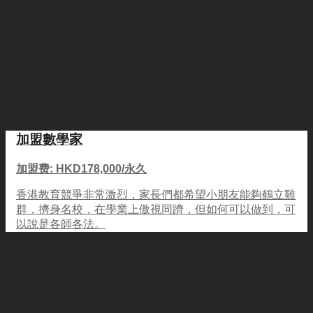
加盟數學家
加盟费: HKD178,000/永久
香港教育競爭非常激烈，家長們都希望小朋友能夠鶴立雞
群，擠身名校，在學業上傲視同躋，但如何可以做到，可
以說是各師各法。