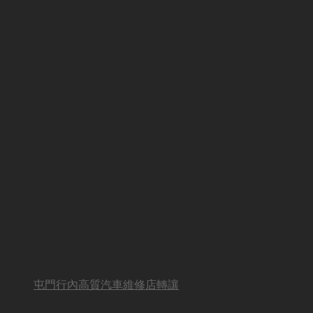
屯門行內高質汽車維修店轉讓