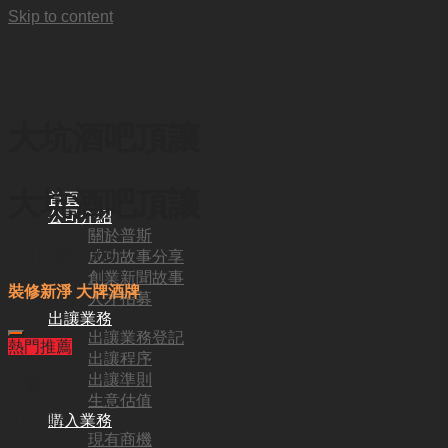
Skip to content
大坑酒吧頂讓
大坑酒吧頂讓
首頁
公司介紹
關於普斯
成功故事分享
HKD
1,880,000
創業新聞故事
裝修新淨 大牌酒牌
人才招募
出讓業務
出讓業務登記
熱門推薦
出讓程序
出讓準則
代號:
生意估值
SY1117
購入業務
現有商機