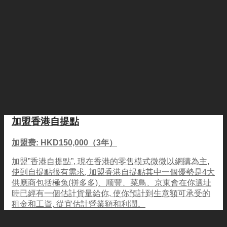
加盟香港自提點
加盟费: HKD150,000（3年）
加盟”香港自提點”, 現在香港的零售模式微微以網購為主,
使到自提點很有需求, 加盟香港自提點其中一個優勢是4大
供應商包括極兔(拼多多)、顺豐、菜鳥、京東會在你選址
時已經有一個估計貨量給你, 使你預計到生意額可承受的
租金和工資, 從宜估計營業額和利潤。