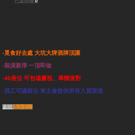
已選商機
0
1,200平方呎
每月租金:
HKD58,000
業務重點:
-覓食好去處 大坑大牌酒牌頂讓
-裝潢新淨 一頂即做
-40座位 可包場慶祝、舉辦派對
-員工可議留任 東主會提供所有入貨渠道
返回
查詢登記