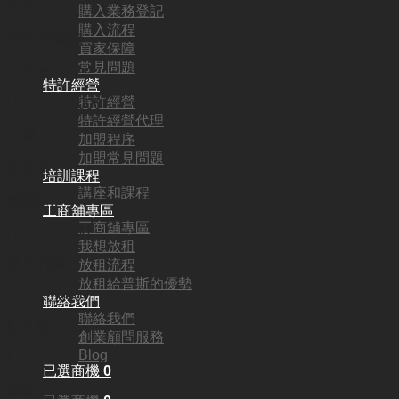
地區:
購入業務登記
購入流程
灣仔·銅鑼灣
買家保障
常見問題
頂手費:
特許經營
特許經營
HKD
1,880,000
特許經營代理
行業:
加盟程序
加盟常見問題
西餐廳
培訓課程
講座和課程
營業額:
工商舖專區
工商舖專區
HKD225,000
我想放租
參考利潤:
放租流程
放租給普斯的優勢
HKD50,000
聯絡我們
聯絡我們
回本期:
創業顧問服務
Blog
N/A
已選商機
0
面積: