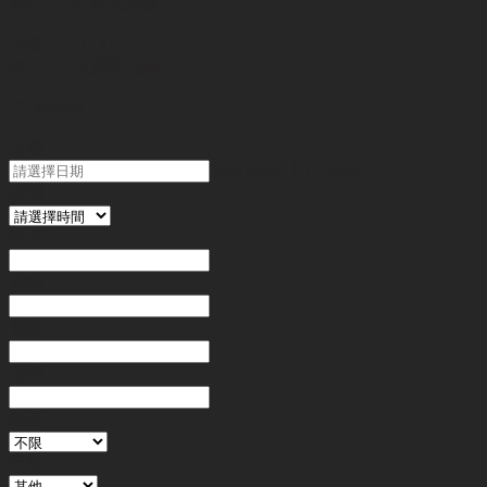
查詢
"大坑酒吧頂讓"
代號 :
SY1117
簡介 :
大坑酒吧頂讓
"
*
" 為必填
日期
MM slash DD slash YYYY
時間
姓名
*
電郵
電話
*
金額
地區
行業