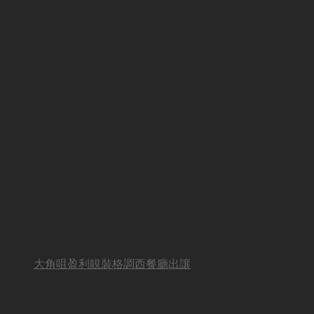
大角咀盈利靚裝格調西餐廳出讓