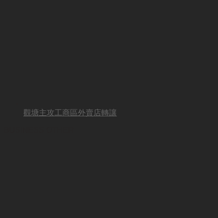
觀塘主攻工商區外賣店轉讓
BUSINESS OTHER