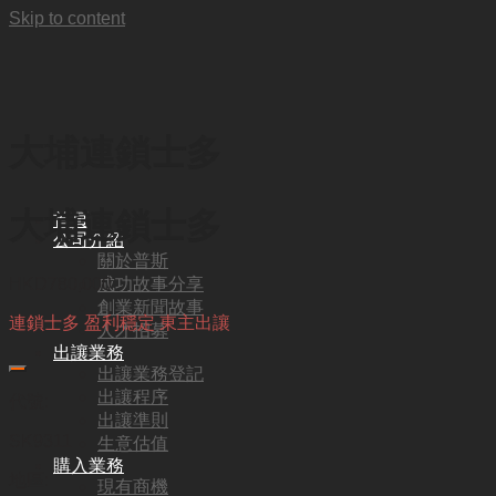
Skip to content
大埔連鎖士多
大埔連鎖士多
首頁
公司介紹
關於普斯
成功故事分享
HKD
780,000
創業新聞故事
連鎖士多 盈利穩定 東主出讓
人才招募
出讓業務
出讓業務登記
出讓程序
代號:
出讓準則
SK9311
生意估值
購入業務
地區:
現有商機