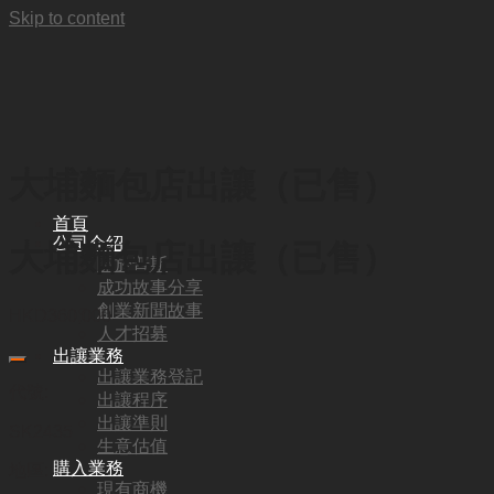
Skip to content
大埔麵包店出讓（已售）
首頁
公司介紹
大埔麵包店出讓（已售）
關於普斯
成功故事分享
創業新聞故事
HKD
360,000
人才招募
出讓業務
出讓業務登記
代號:
出讓程序
出讓準則
SK2435
生意估值
購入業務
地區:
現有商機