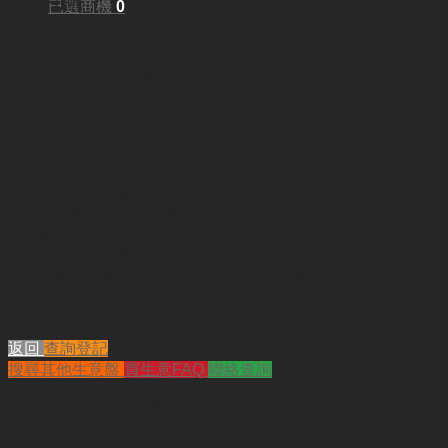
700平方呎
已選商機
0
每月租金:
HKD36,000（管理費HKD1,900）
業務重點:
– 店舖位於大埔地舖
– 700平方呎
– 持有食物製造廠牌
– 主要售賣麵包、蛋糕等產品
– 多熟客、單車客，生意穩定，利潤可觀
– 店舖位置已經營多年麵包店
– 現因東主身體原因，無法打理，故此割愛出讓
– 適合有志投身於飲食界人士
返回
查詢登記
搜尋其他生意盤
買生意FAQ
聯絡查詢
查詢
"大埔麵包店出讓（已售）"
代號 :
SK2435