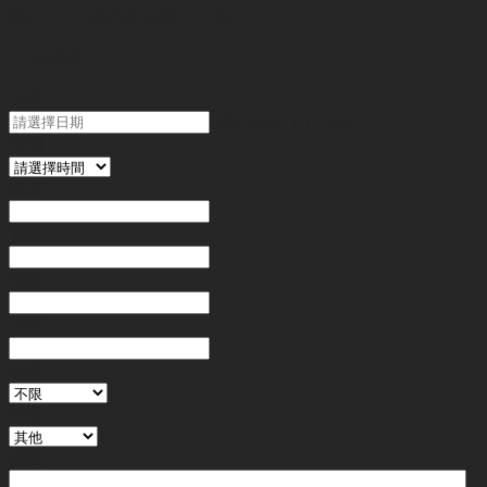
簡介 :
大埔麵包店出讓（已售）
"
*
" 為必填
日期
MM slash DD slash YYYY
時間
姓名
*
電郵
電話
*
金額
地區
行業
備註