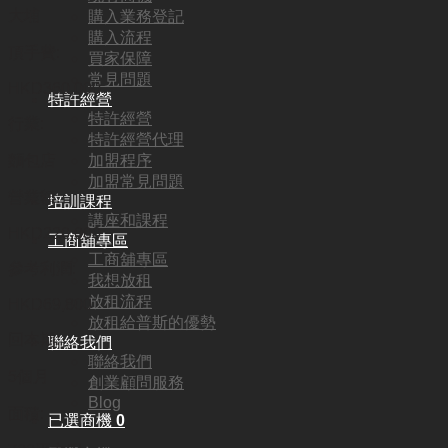
大埔
購入業務登記
購入流程
頂手費:
買家保障
常見問題
HKD
360,000
特許經營
特許經營
行業:
特許經營代理
加盟程序
麵包店
加盟常見問題
營業額:
培訓課程
講座和課程
HKD220,000
工商舖專區
工商舖專區
參考利潤:
我想放租
放租流程
HKD69,800
放租給普斯的優勢
回本期:
聯絡我們
聯絡我們
5個月
創業顧問服務
Blog
面積:
已選商機
0