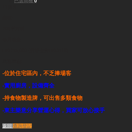
已選商機
0
11個月
面積:
200平方呎
每月租金:
HKD15,000 (另管理費HKD118)
業務重點:
-位於住宅區內，不乏捧場客
-實用廚房，設備齊全
-持食物製造牌，可出售多類食物
-東主樂意分享營運心得，買家可放心接手
返回
查詢登記