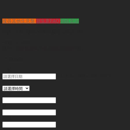
搜尋其他生意盤
買生意FAQ
聯絡查詢
查詢
"大角咀港式小食串燒店出讓(已售)"
代號 :
SF8911
簡介 :
大角咀港式小食串燒店出讓(已售)
"
*
" 為必填
日期
MM slash DD slash YYYY
時間
姓名
*
電郵
電話
*