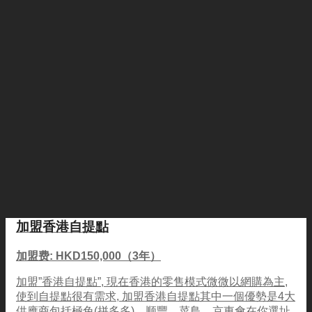
加盟香港自提點
加盟费: HKD150,000（3年）
加盟”香港自提點”, 現在香港的零售模式微微以網購為主,
使到自提點很有需求, 加盟香港自提點其中一個優勢是4大
供應商包括極兔(拼多多)、顺豐、菜鳥、京東會在你選址