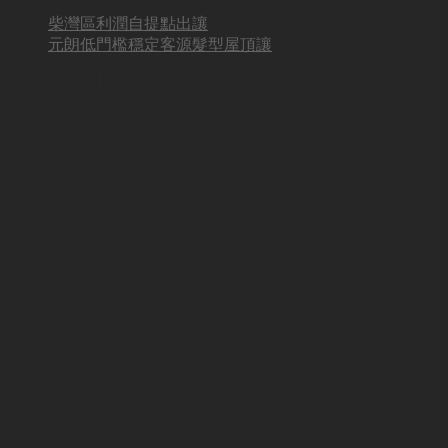
柴灣區利潤自提點出讓
元朗低門檻穩定客源髮型屋頂讓
BUSINESS HOT