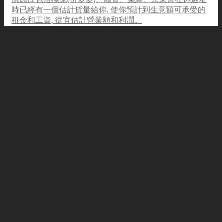
時已經有一個估計貨量給你, 使你預計到生意額可承受的
租金和工資, 從宜估計營業額和利潤。