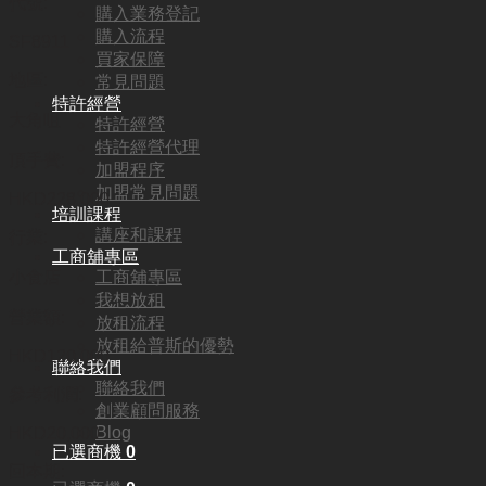
代號:
購入業務登記
購入流程
SF8911
買家保障
地區:
常見問題
特許經營
大角咀
特許經營
特許經營代理
頂手費:
加盟程序
加盟常見問題
HKD
228,000
培訓課程
講座和課程
行業:
工商舖專區
工商舖專區
小食店
我想放租
營業額:
放租流程
放租給普斯的優勢
HKD120,000
聯絡我們
聯絡我們
參考利潤:
創業顧問服務
Blog
HKD20,000
已選商機
0
回本期: