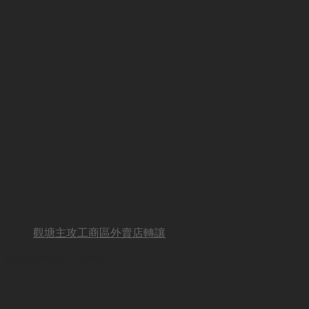
觀塘主攻工商區外賣店轉讓
BUSINESS OTHER