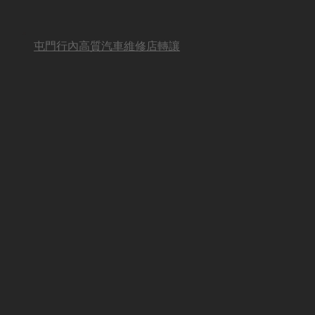
屯門行內高質汽車維修店轉讓