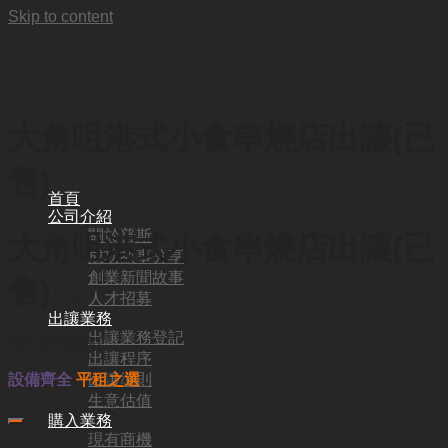
Skip to content
大角咀港式小食串燒店出讓(已
售)
首頁
公司介紹
關於普斯
大角咀港式小食串燒店出讓(已
成功故事分享
創業新聞故事
售)
人才招募
出讓業務
出讓業務登記
HKD
228,000
出讓程序
出讓準則
設備齊全
平租之選
生意估值
購入業務
現有商機