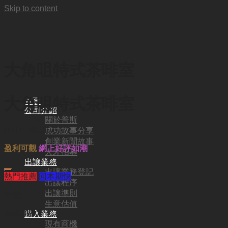
Skip to content
大角咀特式茶啡室
大角咀特式茶啡室
首頁
公司介紹
關於普斯
成功故事分享
HKD
478,000
創業新聞故事
盈利可觀
網上好評如潮
人才招募
出讓業務
出讓業務登記
熱門推薦
回本期快
出讓程序
出讓準則
代號:
生意估值
SA6980
購入業務
現有商機