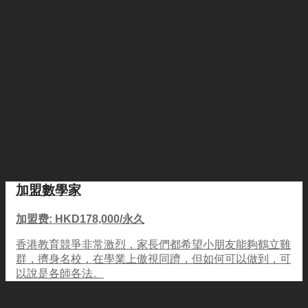
加盟數學家
加盟费: HKD178,000/永久
香港教育競爭非常激烈，家長們都希望小朋友能夠鶴立雞
群，擠身名校，在學業上傲視同躋，但如何可以做到，可
以說是各師各法。