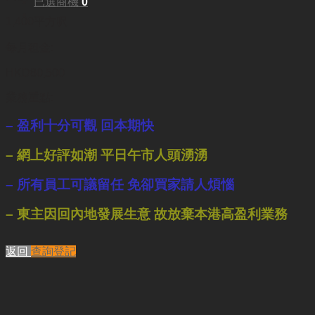
已選商機
0
1,400平方呎
每月租金:
HKD80,500
業務重點:
– 盈利十分可觀 回本期快
– 網上好評如潮 平日午市人頭湧湧
– 所有員工可議留任 免卻買家請人煩惱
– 東主因回內地發展生意 故放棄本港高盈利業務
返回
查詢登記