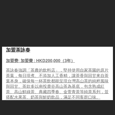
加盟茶詠春
加盟费: 加盟費 : HKD200,000（3年）
茶詠春強調「茶農的飲料店」，堅持使用自家茶園的原片
茶葉，每日現煮、不添加人工香精，讓茶香與回甘來自茶
葉本身，確保每一杯茶飲都能呈現台灣高山茶的純粹風味
與回甘。茶款多以南投鹿谷高山茶為基底，包含熟成紅
茶、高山鮮綠茶、典藏四季春、金萱青茶等純茶系列，並
搭配水果茶、奶茶與鮮奶飲品，滿足不同客群口味。