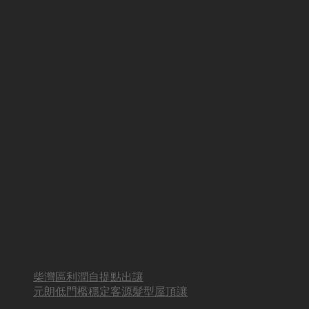
柴灣區利潤自提點出讓
元朗低門檻穩定客源髮型屋頂讓