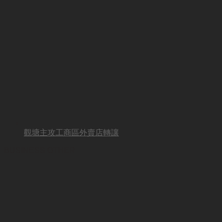
觀塘主攻工商區外賣店轉讓
BUSINESS OTHER