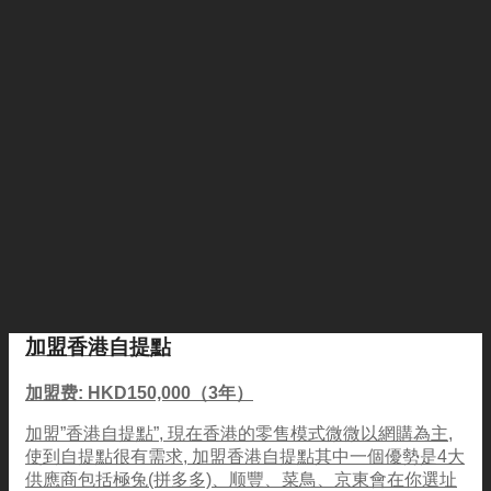
加盟香港自提點
加盟费: HKD150,000（3年）
加盟”香港自提點”, 現在香港的零售模式微微以網購為主,
使到自提點很有需求, 加盟香港自提點其中一個優勢是4大
供應商包括極兔(拼多多)、顺豐、菜鳥、京東會在你選址