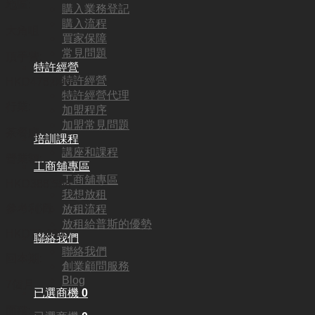
地區:
購入業務登記
購入流程
大角咀
買家保障
常見問題
頂手費:
特許經營
特許經營
HKD
478,000
特許經營代理
行業:
加盟程序
加盟常見問題
茶餐廳
培訓課程
講座和課程
營業額:
工商舖專區
工商舖專區
HKD388,558
我想放租
參考利潤:
放租流程
放租給普斯的優勢
HKD70,000
聯絡我們
聯絡我們
回本期:
創業顧問服務
Blog
7個月
已選商機
0
面積: