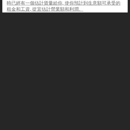
時已經有一個估計貨量給你, 使你預計到生意額可承受的
租金和工資, 從宜估計營業額和利潤。