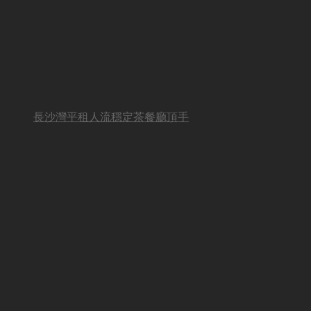
長沙灣平租人流穩定茶餐廳頂手