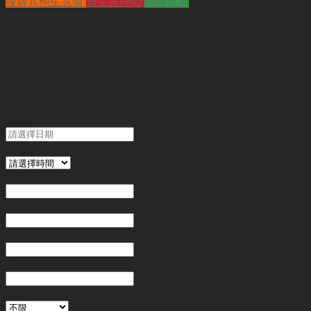
搜尋其他生意盤
買生意FAQ
聯絡查詢
查詢
"大角咀特式茶啡室"
代號 :
SA6980
簡介 :
大角咀特式茶啡室
"
*
" 為必填
日期
MM slash DD slash YYYY
時間
姓名
*
電郵
電話
*
金額
地區