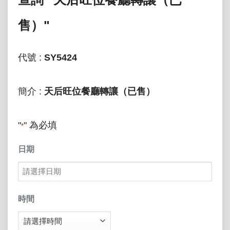
售）"
代號 :
SY5424
簡介 :
天后旺位餐廳轉讓（已售）
"
" 為必填
*
日期
MM
slash
時間
DD