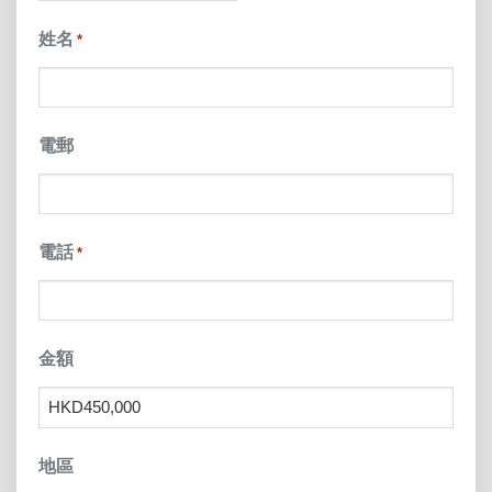
slash
姓名
*
YYYY
電郵
電話
*
金額
地區