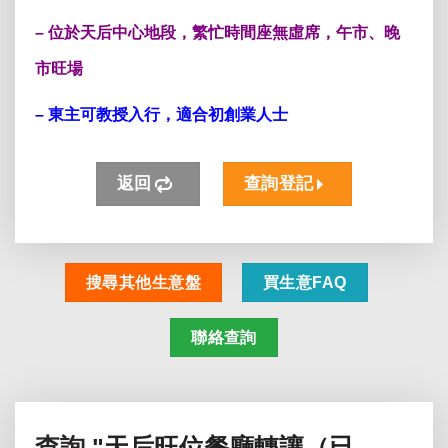
– 位於天后
中心地段
，繁忙時間座無虛席，午市、晚
市旺場
– 東主可教授入行，適合初創業人士
返回
查詢登記
搜尋其他生意盤
買生意FAQ
聯絡查詢
查詢
"天后旺位餐廳轉讓（已