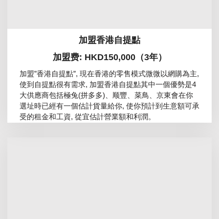
加盟香港自提點
加盟费: HKD150,000（3年）
加盟”香港自提點”, 現在香港的零售模式微微以網購為主,
使到自提點很有需求, 加盟香港自提點其中一個優勢是4
大供應商包括極兔(拼多多)、顺豐、菜鳥、京東會在你
選址時已經有一個估計貨量給你, 使你預計到生意額可承
受的租金和工資, 從宜估計營業額和利潤。