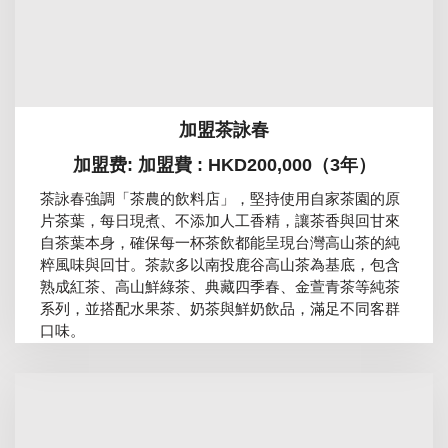
加盟茶詠春
加盟费: 加盟費 : HKD200,000（3年）
茶詠春強調「茶農的飲料店」，堅持使用自家茶園的原
片茶葉，每日現煮、不添加人工香精，讓茶香與回甘來
自茶葉本身，確保每一杯茶飲都能呈現台灣高山茶的純
粹風味與回甘。茶款多以南投鹿谷高山茶為基底，包含
熟成紅茶、高山鮮綠茶、典藏四季春、金萱青茶等純茶
系列，並搭配水果茶、奶茶與鮮奶飲品，滿足不同客群
口味。