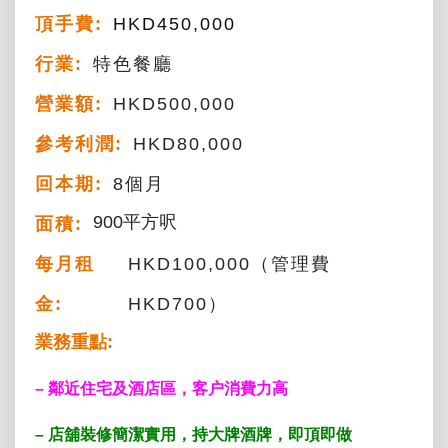
頂手費:
HKD
450,000
行業:
特色餐廳
營業額:
HKD500,000
參考利潤:
HKD80,000
回本期:
8個月
900平方呎
面積:
每月租
HKD100,000（管理費
金:
HKD700）
業務重點:
– 鄰近住宅及酒店區，客户消費力高
– 店舖裝修簡潔實用，持大牌酒牌，即頂即做