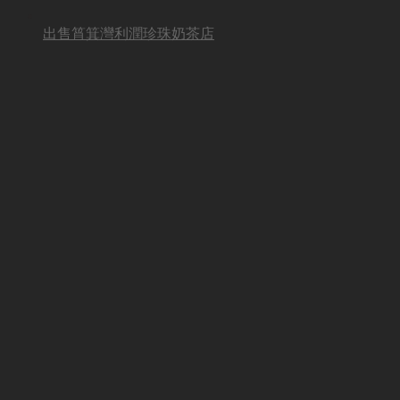
出售筲箕灣利潤珍珠奶茶店