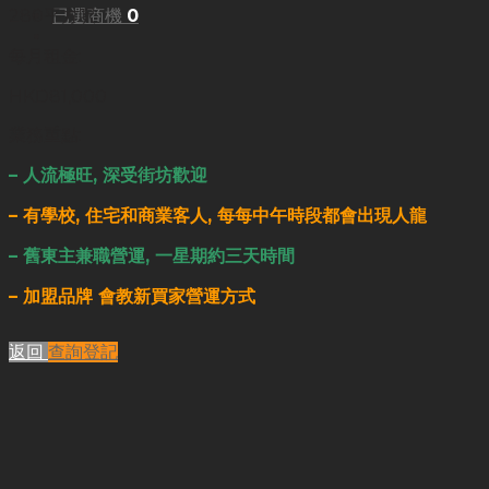
已選商機
0
280平方呎
每月租金:
HKD81,000
業務重點:
– 人流極旺, 深受街坊歡迎
– 有學校, 住宅和商業客人, 每每中午時段都會出現人龍
– 舊東主兼職營運, 一星期約三天時間
– 加盟品牌 會教新買家營運方式
返回
查詢登記