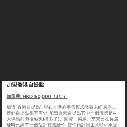
加盟香港自提點
加盟费: HKD150,000（3年）
加盟”香港自提點”, 現在香港的零售模式微微以網購為主,
使到自提點很有需求, 加盟香港自提點其中一個優勢是4
大供應商包括極兔(拼多多)、顺豐、菜鳥、京東會在你選
址時已經有一個估計貨量給你, 使你預計到生意額可承受