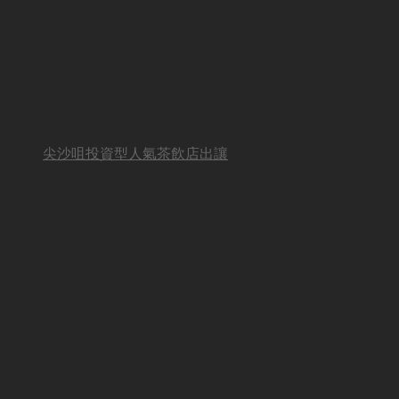
尖沙咀投資型人氣茶飲店出讓