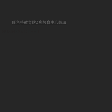
旺角持教育牌3房教育中心轉讓
BUSINESS OTHER