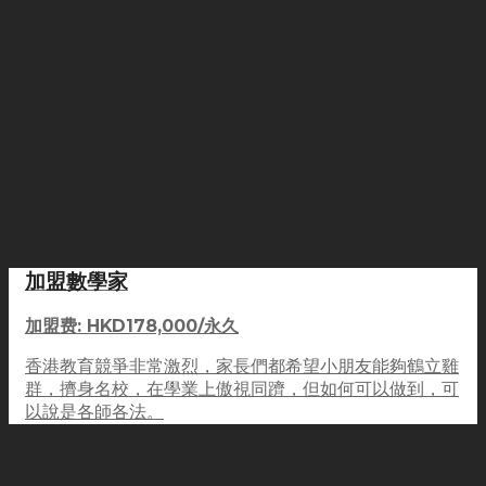
加盟數學家
加盟费: HKD178,000/永久
香港教育競爭非常激烈，家長們都希望小朋友能夠鶴立雞
群，擠身名校，在學業上傲視同躋，但如何可以做到，可
以說是各師各法。