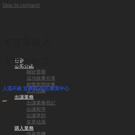
Skip to content
太古茶飲店
太古茶飲店
首頁
公司介紹
關於普斯
HKD
260,000
成功故事分享
創業新聞故事
人流不絕 近學校,住宅,教育中心
人才招募
出讓業務
出讓業務登記
出讓程序
代號:
出讓準則
SJ9377
生意估值
購入業務
地區:
現有商機