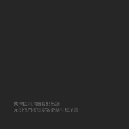
柴灣區利潤自提點出讓
元朗低門檻穩定客源髮型屋頂讓
BUSINESS HOT