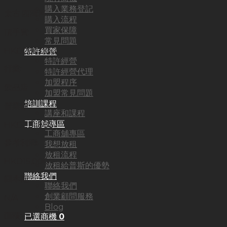
購入業務登記
太古·西灣河
購入流程
買家保障
頂手費:
常見問題
HKD
260,000
特許經營
特許經營
行業:
特許經營代理
加盟程序
飲品店
加盟常見問題
培訓課程
營業額:
講座和課程
工商舖專區
HKD221,883
工商舖專區
參考利潤:
我想放租
放租流程
HKD15,000
放租給普斯的優勢
聯絡我們
回本期:
聯絡我們
創業顧問服務
N/A
Blog
面積:
已選商機
0