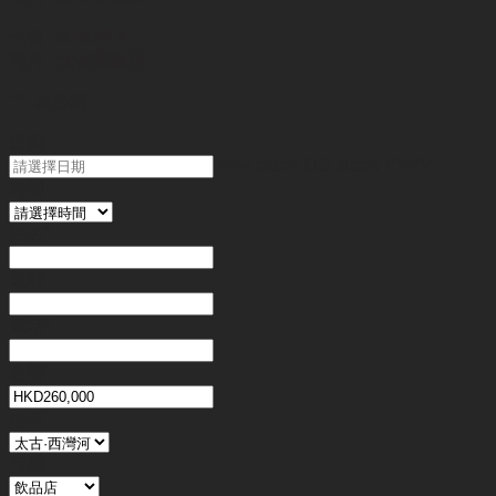
代號 :
SJ9377
簡介 :
太古茶飲店
"
*
" 為必填
日期
MM slash DD slash YYYY
時間
姓名
*
電郵
電話
*
金額
地區
行業