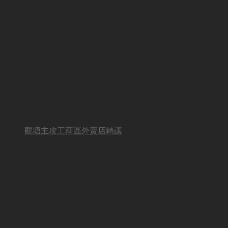
觀塘主攻工商區外賣店轉讓