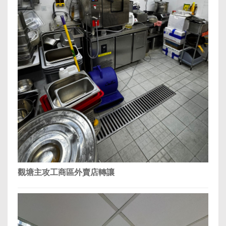
觀塘主攻工商區外賣店轉讓