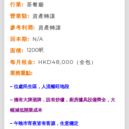
行業:
茶餐廳
營業額:
資產轉讓
參考利潤:
資產轉讓
回本期:
N/A
1200呎
面積:
每月租金:
HKD48,000（全包）
業務重點:
– 位處民生區，人流暢旺地段
– 擁有大牌酒牌，設有炒爐，廚房爐具設備齊全，大
幅減低開業成本
– 午晚巿宵夜皆有客源，生意穩定