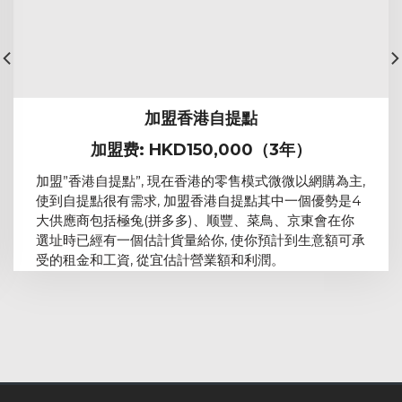
加盟香港自提點
加盟费: HKD150,000（3年）
加盟”香港自提點”, 現在香港的零售模式微微以網購為主,
使到自提點很有需求, 加盟香港自提點其中一個優勢是4
大供應商包括極兔(拼多多)、顺豐、菜鳥、京東會在你
選址時已經有一個估計貨量給你, 使你預計到生意額可承
受的租金和工資, 從宜估計營業額和利潤。