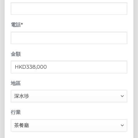
電話
*
金額
地區
行業