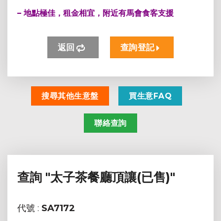
–
地點極佳，租金相宜，附近有馬會食客支援
返回
查詢登記
搜尋其他生意盤
買生意FAQ
聯絡查詢
查詢
"太子茶餐廳頂讓(已售)"
代號 :
SA7172