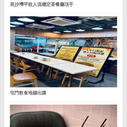
長沙灣平租人流穩定茶餐廳頂手
屯門飲食地舖出讓