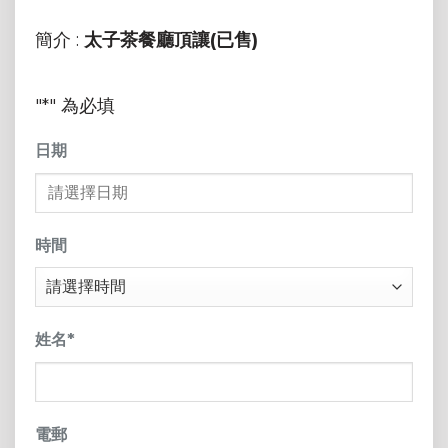
簡介 :
太子茶餐廳頂讓(已售)
"
*
" 為必填
日期
MM
sla
時間
DD
sla
YY
姓名
*
電郵