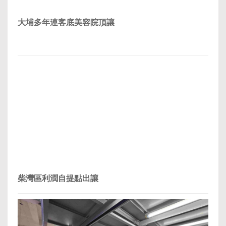
大埔多年連客底美容院頂讓
柴灣區利潤自提點出讓