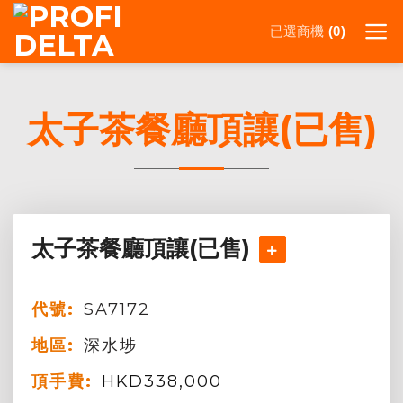
Skip
已選商機
to
0
content
太子茶餐廳頂讓(已售)
太子茶餐廳頂讓(已售)
代號:
SA7172
地區:
深水埗
頂手費:
HKD
338,000