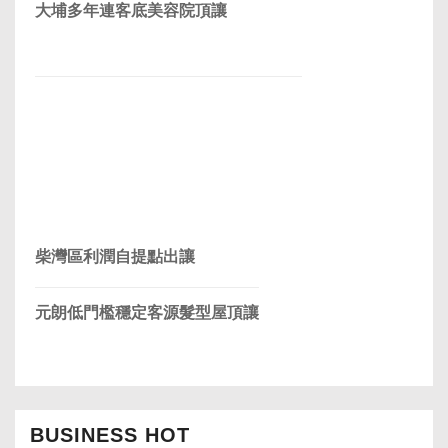
大埔多年連客底美容院頂讓
柴灣區利潤自提點出讓
元朗低門檻穩定客源髮型屋頂讓
BUSINESS HOT