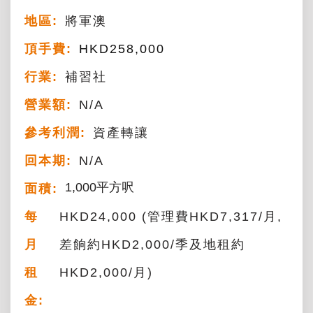
地區:
將軍澳
頂手費:
HKD
258,000
行業:
補習社
營業額:
N/A
參考利潤:
資產轉讓
回本期:
N/A
1,000平方呎
面積:
每
HKD24,000 (管理費HKD7,317/月,
月
差餉約HKD2,000/季及地租約
租
HKD2,000/月)
金: