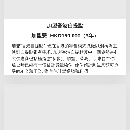
加盟香港自提點
加盟费: HKD150,000（3年）
加盟”香港自提點”, 現在香港的零售模式微微以網購為主,
使到自提點很有需求, 加盟香港自提點其中一個優勢是4
大供應商包括極兔(拼多多)、顺豐、菜鳥、京東會在你
選址時已經有一個估計貨量給你, 使你預計到生意額可承
受的租金和工資, 從宜估計營業額和利潤。