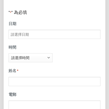
"
" 為必填
*
日期
MM
slash
時間
DD
slash
姓名
*
YYYY
電郵