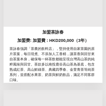
加盟茶詠春
加盟费: 加盟費 : HKD200,000（3年）
茶詠春強調「茶農的飲料店」，堅持使用自家茶園的原
片茶葉，每日現煮、不添加人工香精，讓茶香與回甘來
自茶葉本身，確保每一杯茶飲都能呈現台灣高山茶的純
粹風味與回甘。茶款多以南投鹿谷高山茶為基底，包含
熟成紅茶、高山鮮綠茶、典藏四季春、金萱青茶等純茶
系列，並搭配水果茶、奶茶與鮮奶飲品，滿足不同客群
口味。