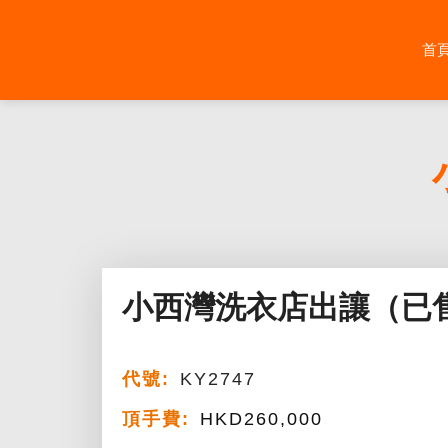
Skip
to
首
content
小西灣洗衣店出讓（已
代號:
KY2747
頂手費:
HKD
260,000