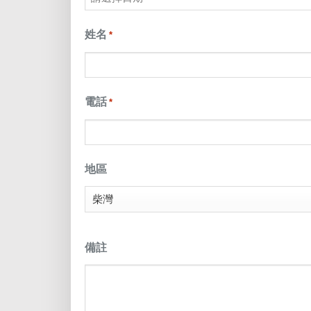
MM
slash
姓名
*
DD
slash
電話
*
YYYY
地區
備註