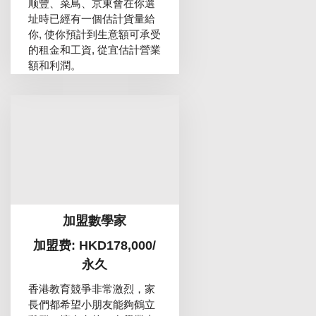
顺豐、菜鳥、京東會在你選
址時已經有一個估計貨量給
你, 使你預計到生意額可承受
的租金和工資, 從宜估計營業
額和利潤。
加盟數學家
加盟费: HKD178,000/
永久
香港教育競爭非常激烈，家
長們都希望小朋友能夠鶴立