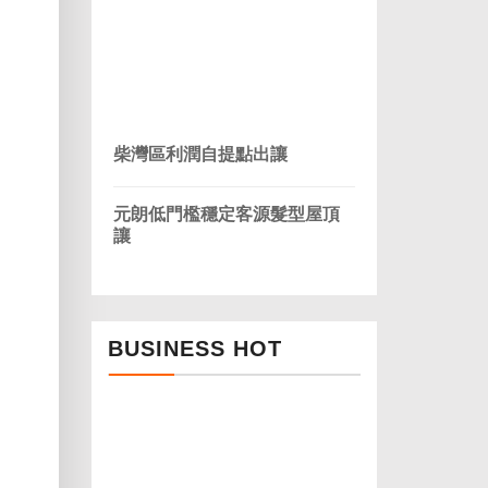
柴灣區利潤自提點出讓
元朗低門檻穩定客源髮型屋頂
讓
BUSINESS HOT