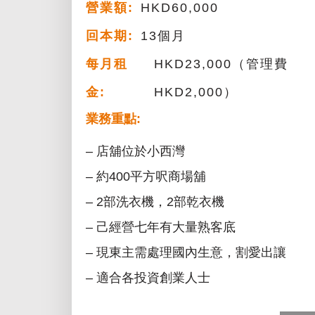
營業額:
HKD60,000
回本期:
13個月
每月租
HKD23,000（管理費
金:
HKD2,000）
業務重點:
– 店舖位於小西灣
– 約400平方呎商場舖
– 2部洗衣機，2部乾衣機
– 己經營七年有大量熟客底
– 現東主需處理國內生意，割愛出讓
– 適合各投資創業人士