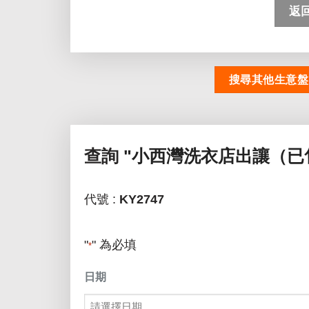
返
搜尋其他生意盤
查詢
"小西灣洗衣店出讓（已
代號 :
KY2747
"
" 為必填
*
日期