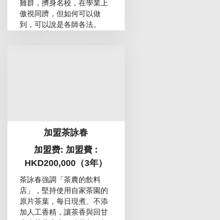
雞群，擠身名校，在學業上
傲視同躋，但如何可以做
到，可以說是各師各法。
加盟茶詠春
加盟费: 加盟費 :
HKD200,000（3年）
茶詠春強調「茶農的飲料
店」，堅持使用自家茶園的
原片茶葉，每日現煮、不添
加人工香精，讓茶香與回甘