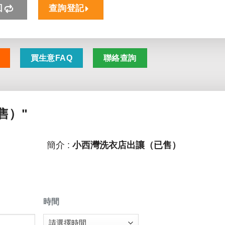
回
查詢登記
買生意FAQ
聯絡查詢
售）"
簡介 :
小西灣洗衣店出讓（已售）
時間