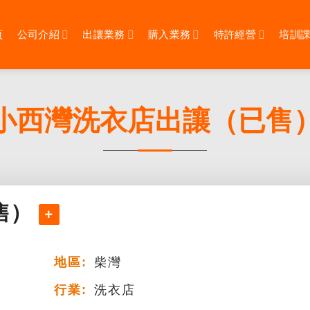
頁
公司介紹
出讓業務
購入業務
特許經營
培訓
小西灣洗衣店出讓（已售
售）
地區:
柴灣
行業:
洗衣店